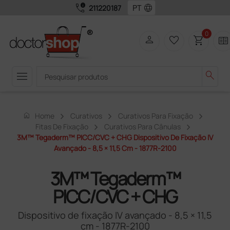
call_quality
language
211220187
0
person
favorite_border
shopping_cart
two_pager
menu
search
home
Home
Curativos
Curativos Para Fixação
Fitas De Fixação
Curativos Para Cânulas
3M™ Tegaderm™ PICC/CVC + CHG Dispositivo De Fixação IV
Avançado - 8,5 × 11,5 Cm - 1877R-2100
3M™ Tegaderm™
PICC/CVC + CHG
Dispositivo de fixação IV avançado - 8,5 × 11,5
cm - 1877R-2100