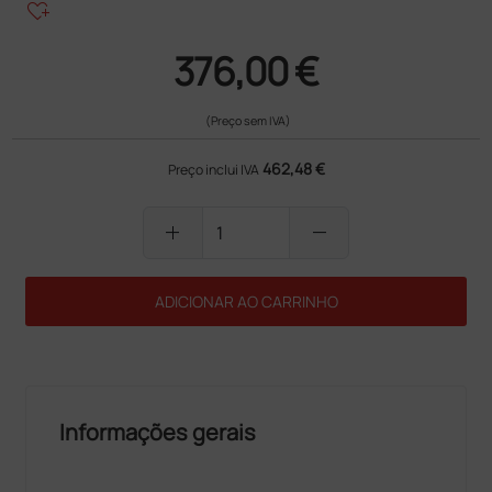
heart_plus
376,00 €
(Preço sem IVA)
462,48 €
Preço inclui IVA
add
remove
ADICIONAR AO CARRINHO
Informações gerais