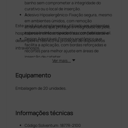
banho sem comprometer a integridade do
curativo ou o local de inserção.
A
desivo Hipoalergênico
:
Fixação segura, mesmo
em ambientes úmidos, com remoção
Este produto é amplamente utilizado em ambientes
atraumática que protege a integridade da pele,
especialmente em pacientes com pele sensível.
hospitalares e clínicas devido à sua confiabilidade e
Design Adaptável
:
Formato anatômico que
desempenho técnico na proteção de dispositivos
facilita a aplicação, com bordas reforçadas e
intravenosos.
recortes para melhor ajuste em áreas de
inserção de cateter.
Ver mais...
Durabilidade: Pode permanecer no local por até
7 dias, dependendo do protocolo clínico e das
Equipamento
condições do paciente.
Embalagem de 20 unidades.
Informações técnicas
Código Solventum: 1877R-2100