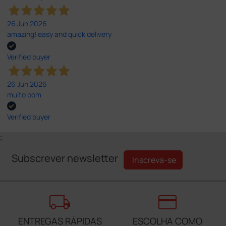
26 Jun 2026
amazing! easy and quick delivery
Verified buyer
26 Jun 2026
muito bom
Verified buyer
;
Subscrever newsletter
Inscreva-se
local_shipping
credit_card
ENTREGAS RÁPIDAS
ESCOLHA COMO