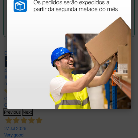
Envie a sua questão
Excellent
4,8
/5
165
reviews
Our 4 and 5 star reviews.
Click here to read them all >
Previous
Next
27 Jul 2026
Very good