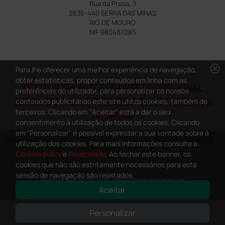
Rua da Presa, 3
2635-440 SERRA DAS MINAS
RIO DE MOURO
NIF 980487285
cancel
Para lhe oferecer uma melhor experiência de navegação,
obter estatísticas, propor conteúdos em linha com as
DOCTOR SHOP.PT É UM SITE PROFISSIONAL
preferências do utilizador, para personalizar os nossos
DEDICADO À CLASSE MÉDICA E AOS CUIDADOS
conteúdos publicitários este site utiliza cookies, também de
terceiros. Clicando em "Aceitar" está a dar o seu
DE SAÚDE
consentimento à utilização de todos os cookies. Clicando
em "Personalizar" é possível expressar a sua vontade sobre à
Copyright DoctorShop 2005-2026 - Todos os direitos reservados -
utilização dos cookies. Para mais informações consulte a
NIF: 980487285
Cookies policy
e
Privacidade
. Ao fechar este banner, os
cookies que não são estritamente necessários para esta
sessão de navegação são rejeitados.
Aceitar
0
This site is protected by reCAPTCHA and the Google
Privacy Policy
and
Personalizar
Terms of Service
apply.