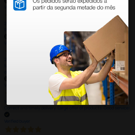
Verified buyer
27 Jul 2026
Prefeito
Verified buyer
20 Jul 2026
Minha experiência foi super positiva. Bom atendimento e recebi
dentro do prazo. Obrigada.
Verified buyer
14 Jul 2026
Correct and timely delivery. Large offer of products. Good service!
Verified buyer