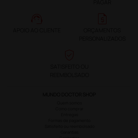
PAGAR
support_agent
request_quote
APOIO AO CLIENTE
ORÇAMENTOS
PERSONALIZADOS
verified_user
SATISFEITO OU
REEMBOLSADO
MUNDO DOCTOR SHOP
Quem somos
Como comprar
Entregas
Formas de pagamento
Satisfeito ou reembolsado
Garantias
Contactos