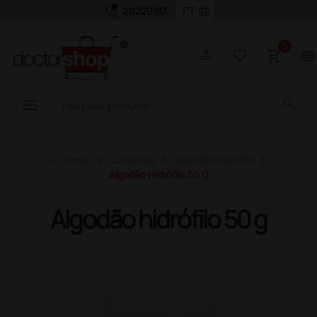
call_quality
language
211220187
0
person
favorite_border
shopping_cart
two_pager
menu
search
home
Home
Curativos
Algodão Hidrófilo
Algodão Hidrófilo 50 G
Algodão hidrófilo 50 g