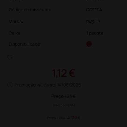
Código do fabricante
COT104
link
Marca:
PVS
Caixa
:
1 pacote
Disponibilidade:
heart_plus
1,12 €
schedule
Promoção válida até 14/08/2026
Preço
1,24 €
(Preço sem IVA)
1,19 €
Preço inclui IVA