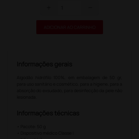
add
remove
ADICIONAR AO CARRINHO
Informações gerais
Algodão hidrófilo 100%, em embalagem de 50 gr,
para uso sanitário e cosmético, para a higiene, para a
absorção do exsudado, para desinfecção da pele não
lesionada.
Informações técnicas
• Pacote: 50 g
• Dispositivo médico Classe I