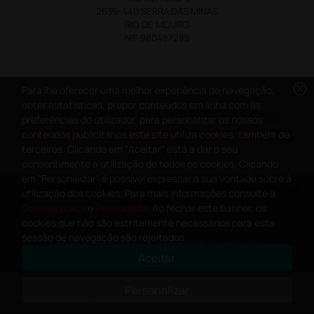
2635-440 SERRA DAS MINAS
RIO DE MOURO
NIF 980487285
cancel
Para lhe oferecer uma melhor experiência de navegação,
obter estatísticas, propor conteúdos em linha com as
DOCTOR SHOP.PT É UM SITE PROFISSIONAL
preferências do utilizador, para personalizar os nossos
DEDICADO À CLASSE MÉDICA E AOS CUIDADOS
conteúdos publicitários este site utiliza cookies, também de
terceiros. Clicando em "Aceitar" está a dar o seu
DE SAÚDE
consentimento à utilização de todos os cookies. Clicando
em "Personalizar" é possível expressar a sua vontade sobre à
Copyright DoctorShop 2005-2026 - Todos os direitos reservados -
utilização dos cookies. Para mais informações consulte a
NIF: 980487285
Cookies policy
e
Privacidade
. Ao fechar este banner, os
cookies que não são estritamente necessários para esta
sessão de navegação são rejeitados.
Aceitar
0
This site is protected by reCAPTCHA and the Google
Privacy Policy
and
Personalizar
Terms of Service
apply.