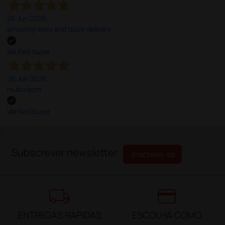
26 Jun 2026
amazing! easy and quick delivery
Verified buyer
26 Jun 2026
muito bom
Verified buyer
;
Subscrever newsletter
Inscreva-se
local_shipping
credit_card
ENTREGAS RÁPIDAS
ESCOLHA COMO