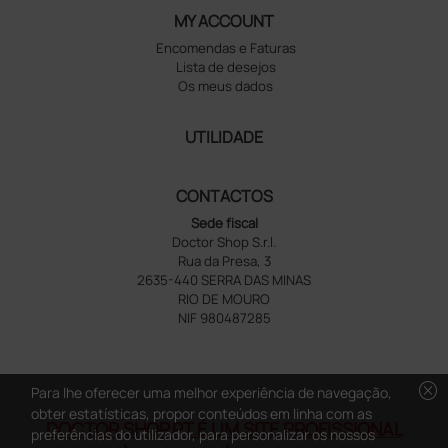
MY ACCOUNT
Encomendas e Faturas
Lista de desejos
Os meus dados
UTILIDADE
CONTACTOS
Sede fiscal
Doctor Shop S.r.l.
Rua da Presa, 3
2635-440 SERRA DAS MINAS
RIO DE MOURO
NIF 980487285
cancel
Para lhe oferecer uma melhor experiência de navegação,
obter estatísticas, propor conteúdos em linha com as
DOCTOR SHOP.PT É UM SITE PROFISSIONAL
preferências do utilizador, para personalizar os nossos