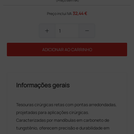
(Preço sem IVA)
32,44 €
Preço inclui IVA
add
remove
ADICIONAR AO CARRINHO
Informações gerais
Tesouras cirúrgicas retas com pontas arredondadas,
projetadas para aplicações cirúrgicas.
Caracterizadas por mandíbulas em carboneto de
tungstênio, oferecem precisão e durabilidade em