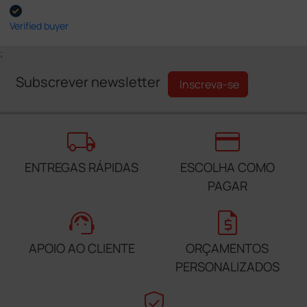
Verified buyer
;
Subscrever newsletter
Inscreva-se
local_shipping
credit_card
ENTREGAS RÁPIDAS
ESCOLHA COMO
PAGAR
support_agent
request_quote
APOIO AO CLIENTE
ORÇAMENTOS
PERSONALIZADOS
verified_user