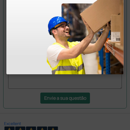
Pergunte a um colega
Ainda tem dúvidas?Necessita de mais
esclarecimentos? Envie agora a sua questão aos
colegas que já adquiriram este produto.
Envie a sua questão
Excellent