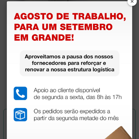
×
Tesouras retas C.T. pontas alternadas - 14,5 cm
26,55 €
29,50 €
(Preço sem IVA)
1 unidade