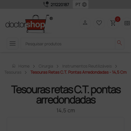
call_quality
language
211220187
0
person
favorite_border
shopping_cart
two_pager
menu
search
home
Home
Cirurgia
Instrumentos Reutilizáveis
Tesouras
Tesouras Retas C.T. Pontas Arredondadas - 14,5 Cm
Tesouras retas C.T. pontas
arredondadas
14,5 cm