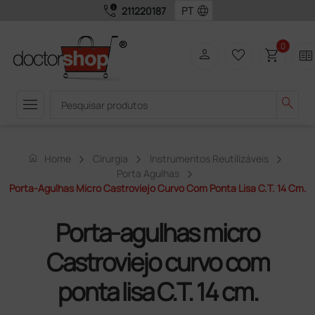
call_quality
language
211220187
0
person
favorite_border
shopping_cart
two_pager
menu
search
home
Home
Cirurgia
Instrumentos Reutilizáveis
Porta Agulhas
Porta-Agulhas Micro Castroviejo Curvo Com Ponta Lisa C.T. 14 Cm.
Porta-agulhas micro
Castroviejo curvo com
ponta lisa C.T. 14 cm.