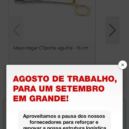
Mayo Hegar CTporta-agulha - 16 cm
×
34,47 €
38,30 €
(Preço sem IVA)
1 unidade