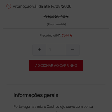
schedule
Promoção válida até 14/08/2026
Preço
28,40 €
(Preço sem IVA)
31,44 €
Preço inclui IVA
add
remove
ADICIONAR AO CARRINHO
Informações gerais
Porta-agulhas micro Castroviejo curvo com ponta