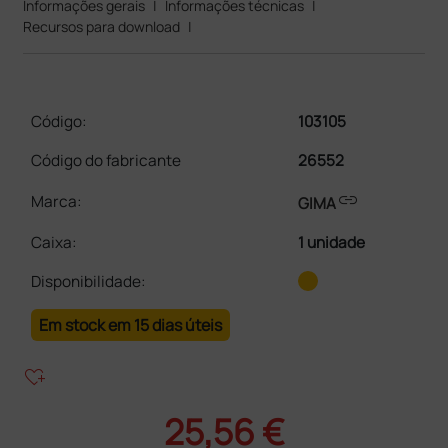
Informações gerais
|
Informações técnicas
|
Recursos para download
|
Código:
103105
Código do fabricante
26552
link
Marca:
GIMA
Caixa
:
1 unidade
Disponibilidade:
Em stock em 15 dias úteis
heart_plus
25,56 €