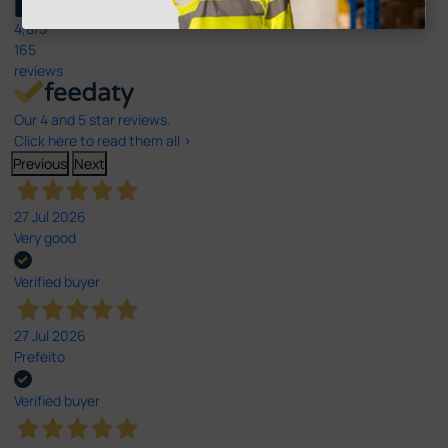
4,8
/5
165
reviews
Our 4 and 5 star reviews.
Click here to read them all >
Previous
Next
27 Jul 2026
Very good
Verified buyer
27 Jul 2026
Prefeito
Verified buyer