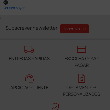
Verified buyer
;
Subscrever newsletter
Inscreva-se
local_shipping
credit_card
ENTREGAS RÁPIDAS
ESCOLHA COMO
PAGAR
support_agent
request_quote
APOIO AO CLIENTE
ORÇAMENTOS
PERSONALIZADOS
verified_user