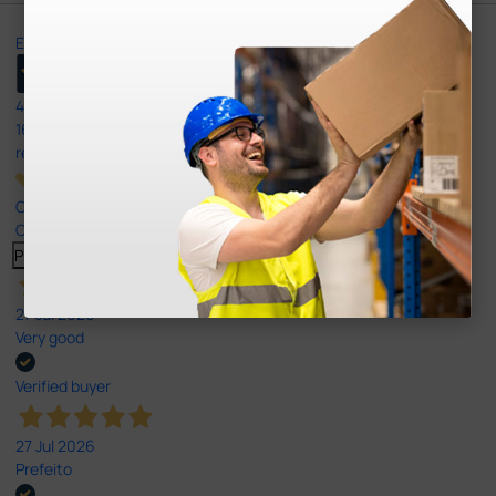
Excellent
4,8
/5
165
reviews
Our 4 and 5 star reviews.
Click here to read them all >
Previous
Next
27 Jul 2026
Very good
Verified buyer
27 Jul 2026
Prefeito