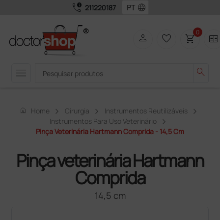
call_quality
language
211220187
0
person
favorite_border
shopping_cart
two_pager
menu
search
home
Home
Cirurgia
Instrumentos Reutilizáveis
Instrumentos Para Uso Veterinário
Pinça Veterinária Hartmann Comprida - 14,5 Cm
Pinça veterinária Hartmann
Comprida
14,5 cm