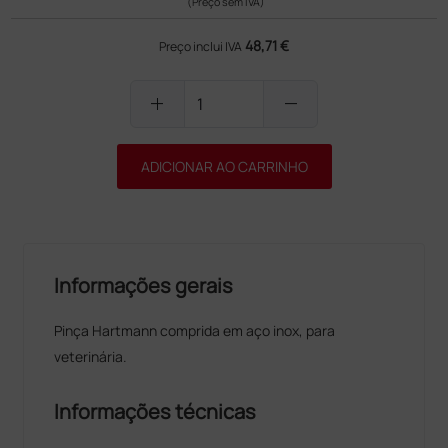
(Preço sem IVA)
48,71 €
Preço inclui IVA
add
remove
ADICIONAR AO CARRINHO
Informações gerais
Pinça Hartmann comprida em aço inox, para
veterinária.
Informações técnicas