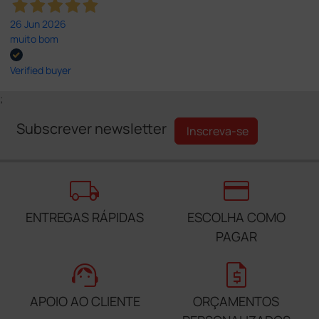
26 Jun 2026
muito bom
Verified buyer
;
Subscrever newsletter
Inscreva-se
local_shipping
credit_card
ENTREGAS RÁPIDAS
ESCOLHA COMO
PAGAR
support_agent
request_quote
APOIO AO CLIENTE
ORÇAMENTOS