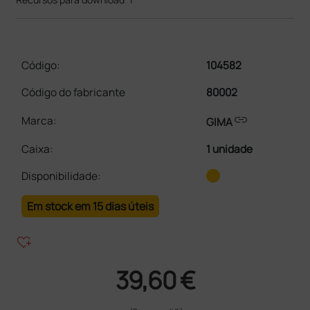
Código:
104582
Código do fabricante
80002
link
Marca:
GIMA
Caixa
:
1 unidade
Disponibilidade:
Em stock em 15 dias úteis
heart_plus
39,60 €