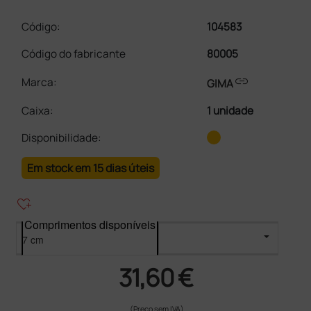
Código:
104583
Código do fabricante
80005
link
Marca:
GIMA
Caixa
:
1 unidade
Disponibilidade:
Em stock em 15 dias úteis
heart_plus
Comprimentos disponíveis
31,60 €
(Preço sem IVA)