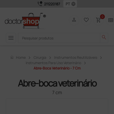
call_quality
language
211220187
0
person
favorite_border
shopping_cart
two_pager
menu
search
home
Home
Cirurgia
Instrumentos Reutilizáveis
Instrumentos Para Uso Veterinário
Abre-Boca Veterinário - 7 Cm
Abre-boca veterinário
7 cm