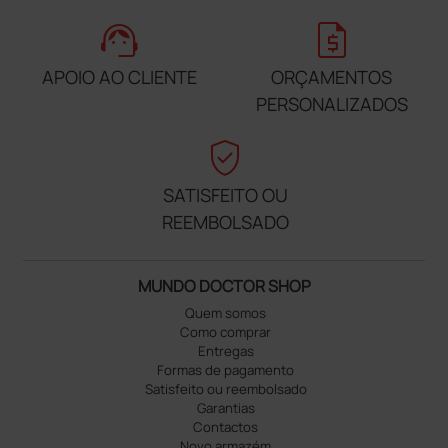
support_agent
request_quote
APOIO AO CLIENTE
ORÇAMENTOS
PERSONALIZADOS
verified_user
SATISFEITO OU
REEMBOLSADO
MUNDO DOCTOR SHOP
Quem somos
Como comprar
Entregas
Formas de pagamento
Satisfeito ou reembolsado
Garantias
Contactos
Novo armazém