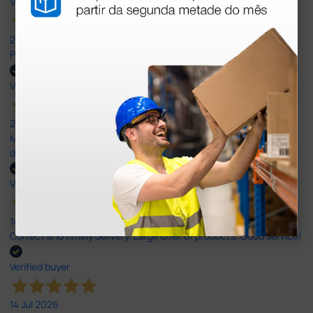
Verified buyer
27 Jul 2026
Prefeito
Verified buyer
20 Jul 2026
Minha experiência foi super positiva. Bom atendimento e recebi
dentro do prazo. Obrigada.
Verified buyer
14 Jul 2026
Correct and timely delivery. Large offer of products. Good service!
Verified buyer
14 Jul 2026