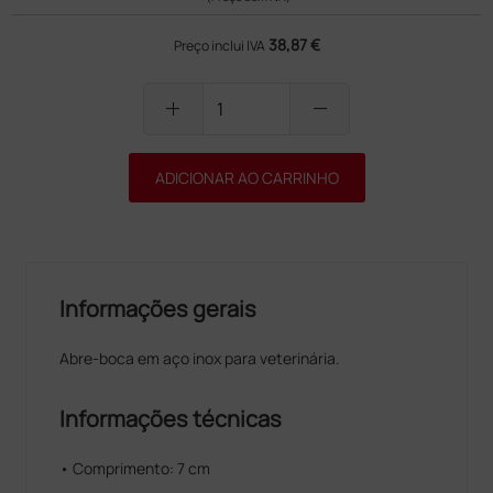
38,87 €
Preço inclui IVA
add
remove
ADICIONAR AO CARRINHO
Informações gerais
Abre-boca em aço inox para veterinária.
Informações técnicas
• Comprimento: 7 cm