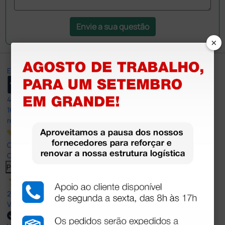
Envie a sua questão
×
Excellent
4,8
/5
165
reviews
Our 4 and 5 star reviews.
Click here to read them all >
Previous
Next
27 Jul 2026
Very good