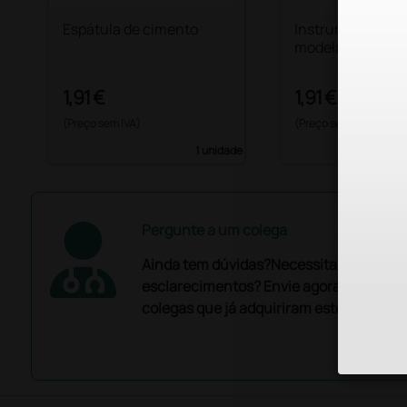
Espátula de cimento
Instrumento par
modelar Wiland
1,91 €
1,91 €
(Preço sem IVA)
(Preço sem IVA)
1 unidade
Pergunte a um colega
Ainda tem dúvidas?Necessita de mais
esclarecimentos? Envie agora a sua que
colegas que já adquiriram este produto.