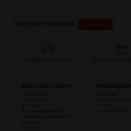
;
Subscrever newsletter
Inscreva-se
local_shipping
credit_card
ENTREGAS RÁPIDAS
ESCOLHA COM
MUNDO DOCTOR SHOP
INFORMAÇÕES 
Quem somos
Privacidade
Como comprar
Condições gerais
Entregas
Cookies
Formas de pagamento
Definir cookies
Satisfeito ou reembolsado
Garantias
Contactos