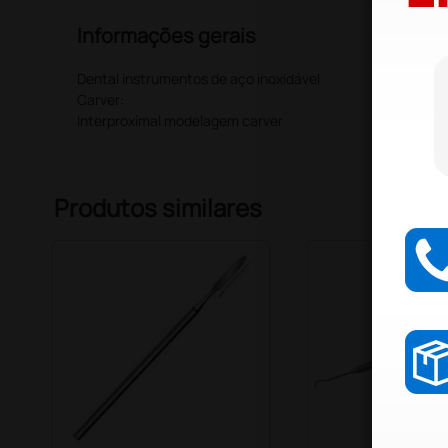
Informações gerais
Dental instrumentos de aço inoxidável
Carver:
Interproximal modelagem carver
Produtos similares