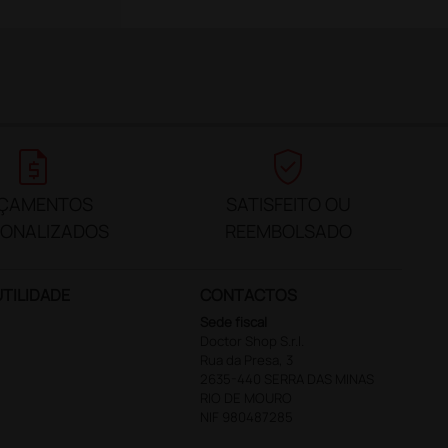
request_quote
verified_user
ÇAMENTOS
SATISFEITO OU
SONALIZADOS
REEMBOLSADO
UTILIDADE
CONTACTOS
Sede fiscal
Doctor Shop S.r.l.
Rua da Presa, 3
2635-440 SERRA DAS MINAS
RIO DE MOURO
NIF 980487285