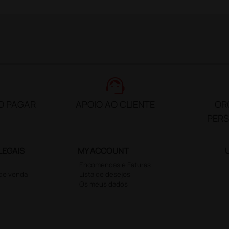
support_agent
O PAGAR
APOIO AO CLIENTE
OR
PER
LEGAIS
MY ACCOUNT
Encomendas e Faturas
 de venda
Lista de desejos
Os meus dados