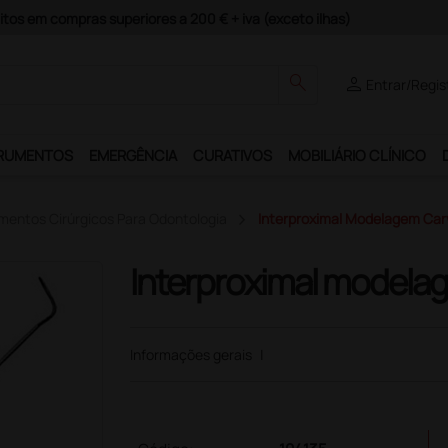
itos em compras superiores a 200 € + iva (exceto ilhas)
search
person
Entrar/Regis
RUMENTOS
EMERGÊNCIA
CURATIVOS
MOBILIÁRIO CLÍNICO
mentos Cirúrgicos Para Odontologia
Interproximal Modelagem Car
Interproximal modela
Informações gerais
|