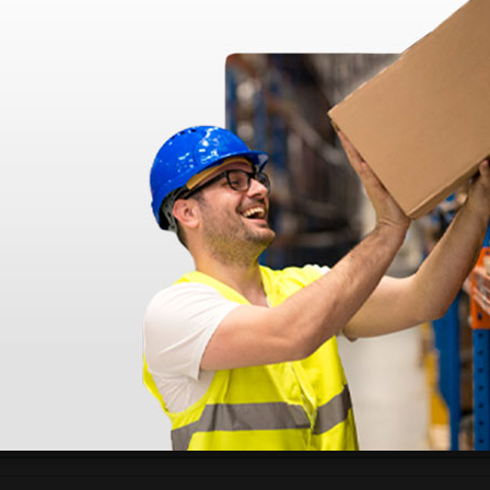
a
Beale modelagem carver
Fahnen
- mod7A
modelag
1,91 €
2,43 €
(Preço sem IVA)
(Preço sem
1 unidade
1 unidade
stão aos