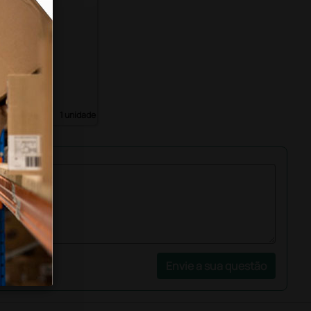
stock
em carver
 IVA)
1 unidade
Envie a sua questão