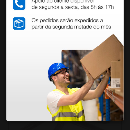
Gel lubrificante - tubo de 82 g
1,98 €
2,39 €
(Preço sem IVA)
1 unidade
Produtos similares