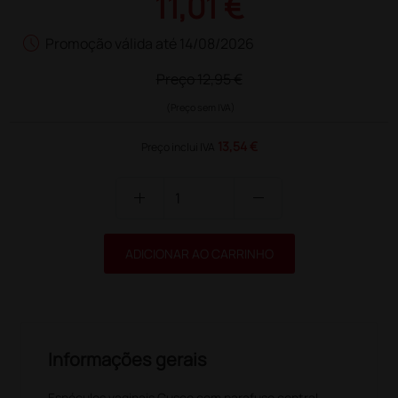
11,01 €
schedule
Promoção válida até 14/08/2026
Preço
12,95 €
(Preço sem IVA)
13,54 €
Preço inclui IVA
add
remove
ADICIONAR AO CARRINHO
Informações gerais
Espéculos vaginais Cusco com parafuso central,