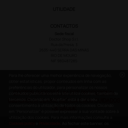
UTILIDADE
CONTACTOS
Sede fiscal
Doctor Shop S.r.l.
Rua da Presa, 3
2635-440 SERRA DAS MINAS
RIO DE MOURO
NIF 980487285
cancel
Para lhe oferecer uma melhor experiência de navegação,
obter estatísticas, propor conteúdos em linha com as
preferências do utilizador, para personalizar os nossos
DOCTOR SHOP.PT É UM SITE PROFISSIONAL
conteúdos publicitários este site utiliza cookies, também de
terceiros. Clicando em "Aceitar" está a dar o seu
DEDICADO À CLASSE MÉDICA E AOS CUIDADOS
consentimento à utilização de todos os cookies. Clicando
DE SAÚDE
em "Personalizar" é possível expressar a sua vontade sobre à
utilização dos cookies. Para mais informações consulte a
Copyright DoctorShop 2005-2026 - Todos os direitos reservados -
Cookies policy
e
Privacidade
. Ao fechar este banner, os
NIF: 980487285