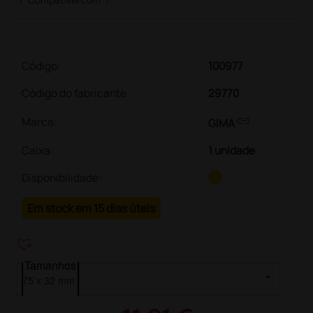
Código:
100977
Código do fabricante
29770
link
Marca:
GIMA
Caixa
:
1 unidade
Disponibilidade:
Em stock em 15 dias úteis
heart_plus
Tamanhos