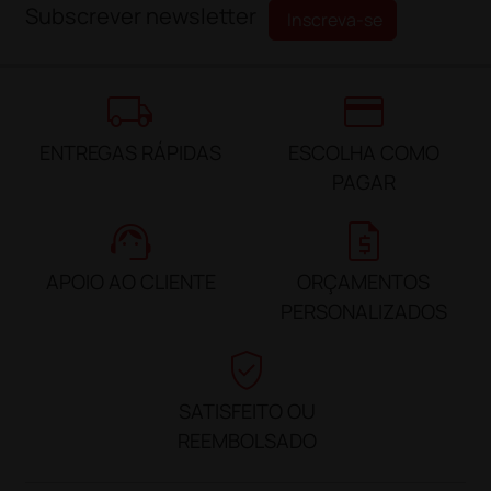
Subscrever newsletter
Inscreva-se
local_shipping
credit_card
ENTREGAS RÁPIDAS
ESCOLHA COMO
PAGAR
support_agent
request_quote
APOIO AO CLIENTE
ORÇAMENTOS
PERSONALIZADOS
verified_user
SATISFEITO OU
REEMBOLSADO