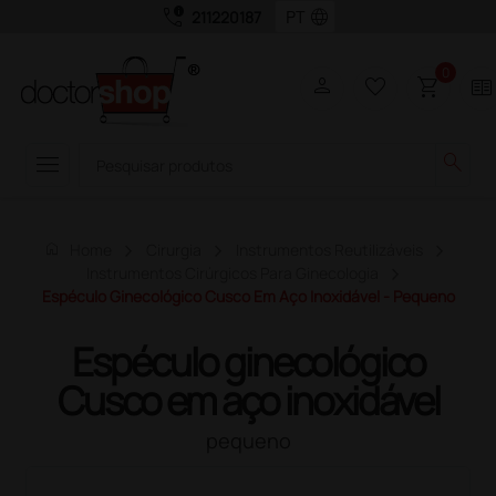
call_quality
language
211220187
0
person
favorite_border
shopping_cart
two_pager
menu
search
home
Home
Cirurgia
Instrumentos Reutilizáveis
Instrumentos Cirúrgicos Para Ginecologia
Espéculo Ginecológico Cusco Em Aço Inoxidável - Pequeno
Espéculo ginecológico
Cusco em aço inoxidável
pequeno