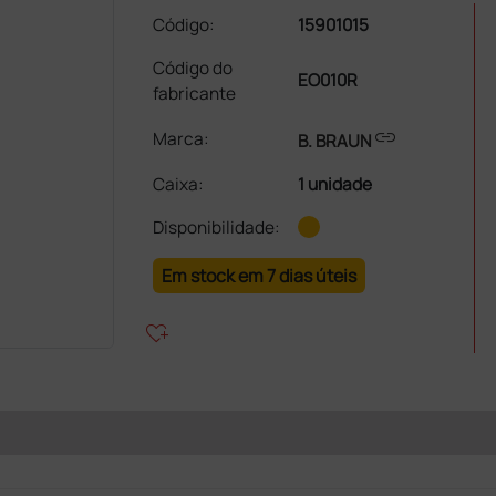
Código:
15901015
Código do
EO010R
fabricante
link
Marca:
B. BRAUN
Caixa
:
1 unidade
Disponibilidade:
Em stock em 7 dias úteis
heart_plus