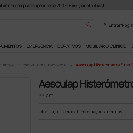
Pagamentos S
search
person
Entrar/Regis
RUMENTOS
EMERGÊNCIA
CURATIVOS
MOBILIÁRIO CLÍNICO
mentos Cirúrgicos Para Ginecologia
Aesculap Histerómetro Sims 
Aesculap Histerómetr
33 cm
Informações gerais
|
Informações técnicas
|