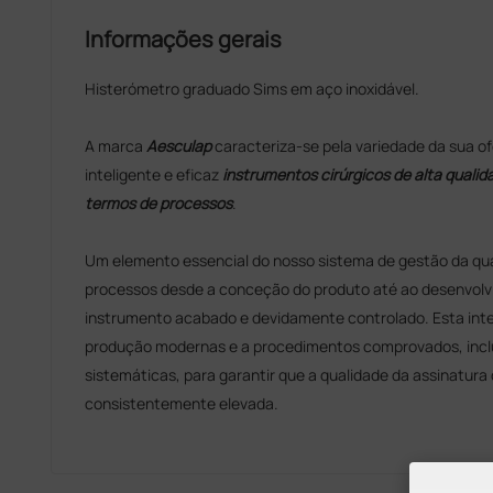
Informações gerais
Histerómetro graduado Sims em aço inoxidável.
A marca
Aesculap
caracteriza-se pela variedade da sua o
inteligente e eficaz
instrumentos cirúrgicos de alta qualid
termos de processos
.
Um elemento essencial do nosso sistema de gestão da qua
processos desde a conceção do produto até ao desenvolv
instrumento acabado e devidamente controlado. Esta inte
produção modernas e a procedimentos comprovados, inclu
sistemáticas, para garantir que a qualidade da assinatur
consistentemente elevada.