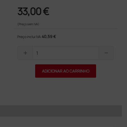
33,00 €
(Preço sem IVA)
40,59 €
Preço inclui IVA
add
remove
ADICIONAR AO CARRINHO