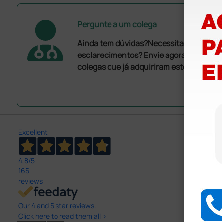
Pergunte a um colega
Ainda tem dúvidas?Necessita de mais
esclarecimentos? Envie agora a sua que
colegas que já adquiriram este produto.
Excellent
4,8
/5
165
reviews
Our 4 and 5 star reviews.
Click here to read them all >