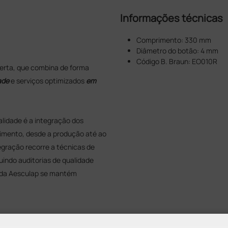
Informações técnicas
Comprimento: 330 mm
Diâmetro do botão: 4 mm
Código B. Braun: EO010R
ferta, que combina de forma
ade
e serviços optimizados
em
lidade é a integração dos
imento, desde a produção até ao
gração recorre a técnicas de
indo auditorias de qualidade
a da Aesculap se mantém