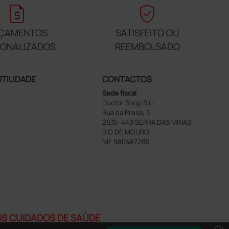
request_quote
verified_user
ÇAMENTOS
SATISFEITO OU
SONALIZADOS
REEMBOLSADO
UTILIDADE
CONTACTOS
Sede fiscal
Doctor Shop S.r.l.
Rua da Presa, 3
2635-440 SERRA DAS MINAS
RIO DE MOURO
NIF 980487285
AOS CUIDADOS DE SAÚDE