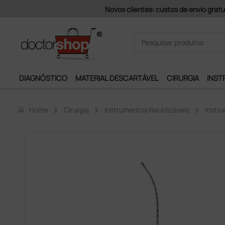
superiores a 200 € + iva (exceto ilhas)
DIAGNÓSTICO
MATERIAL DESCARTÁVEL
CIRURGIA
INST
home
Home
Cirurgia
Instrumentos Reutilizáveis
Instru