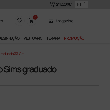
call_quality
language
211220187
eguros e Garantia de Satisfação!
0
favorite_border
shopping_cart
two_pager
Magazine
to
DESINFEÇÃO
VESTUÁRIO
TERAPIA
PROMOÇÃO
Graduado 33 Cm
o Sims graduado