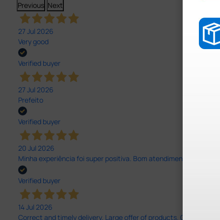
Previous
Next
27 Jul 2026
Very good
Verified buyer
27 Jul 2026
Prefeito
Verified buyer
20 Jul 2026
Minha experiência foi super positiva. Bom atendimento e recebi 
Verified buyer
14 Jul 2026
Correct and timely delivery. Large offer of products. Good service