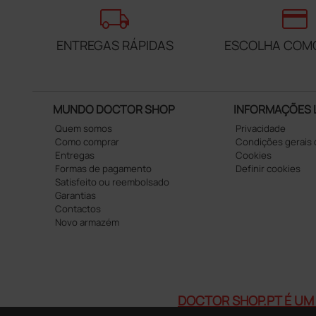
local_shipping
credit_card
ENTREGAS RÁPIDAS
ESCOLHA COM
MUNDO DOCTOR SHOP
INFORMAÇÕES 
Quem somos
Privacidade
Como comprar
Condições gerais
Entregas
Cookies
Formas de pagamento
Definir cookies
Satisfeito ou reembolsado
Garantias
Contactos
Novo armazém
DOCTOR SHOP.PT É UM 