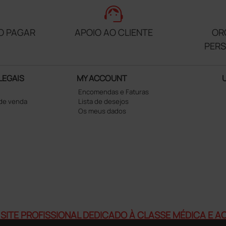
support_agent
O PAGAR
APOIO AO CLIENTE
OR
PER
LEGAIS
MY ACCOUNT
Encomendas e Faturas
 de venda
Lista de desejos
Os meus dados
SITE PROFISSIONAL DEDICADO À CLASSE MÉDICA E 