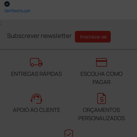
Verified buyer
;
Subscrever newsletter
Inscreva-se
local_shipping
credit_card
ENTREGAS RÁPIDAS
ESCOLHA COMO
PAGAR
support_agent
request_quote
APOIO AO CLIENTE
ORÇAMENTOS
PERSONALIZADOS
verified_user