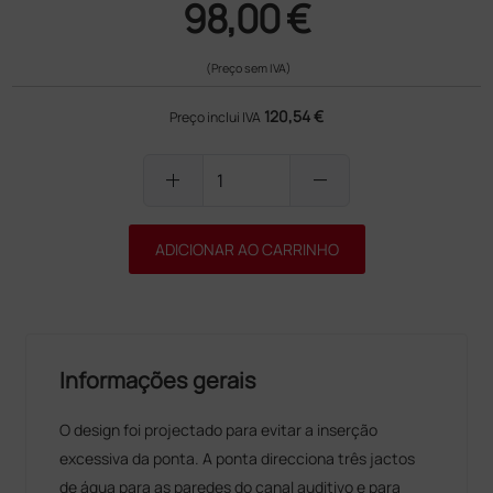
98,00 €
(Preço sem IVA)
120,54 €
Preço inclui IVA
add
remove
ADICIONAR AO CARRINHO
Informações gerais
O design foi projectado para evitar a inserção
excessiva da ponta. A ponta direcciona três jactos
de água para as paredes do canal auditivo e para