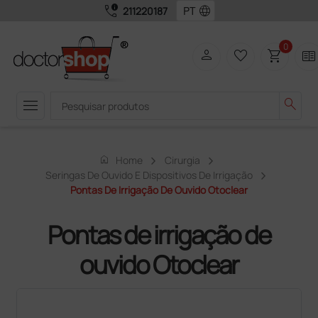
call_quality
language
211220187
0
person
favorite_border
shopping_cart
two_pager
menu
search
home
Home
Cirurgia
Seringas De Ouvido E Dispositivos De Irrigação
Pontas De Irrigação De Ouvido Otoclear
Pontas de irrigação de
ouvido Otoclear