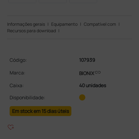
Informações gerais
|
Equipamento
|
Compatível com
|
Recursos para download
|
Código:
107939
link
Marca:
BIONIX
Caixa
:
40 unidades
Disponibilidade:
Em stock em 15 dias úteis
heart_plus