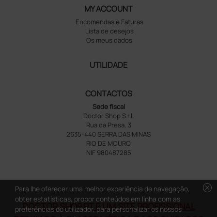
MY ACCOUNT
Encomendas e Faturas
Lista de desejos
Os meus dados
UTILIDADE
CONTACTOS
Sede fiscal
Doctor Shop S.r.l.
Rua da Presa, 3
2635-440 SERRA DAS MINAS
RIO DE MOURO
NIF 980487285
cancel
Para lhe oferecer uma melhor experiência de navegação,
obter estatísticas, propor conteúdos em linha com as
DOCTOR SHOP.PT É UM SITE PROFISSIONAL
preferências do utilizador, para personalizar os nossos