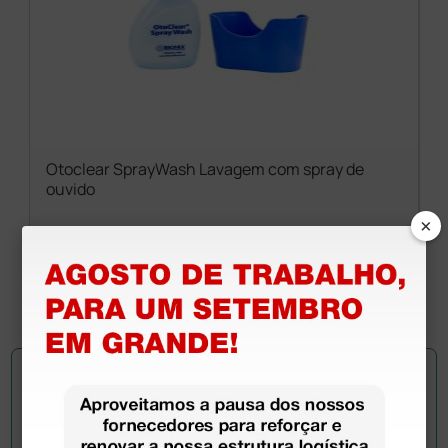
Otoclear SprayWash Lavagem com spray de
ouvido
×
109,06 €
133,00 €
(Preço sem IVA)
1 unidade