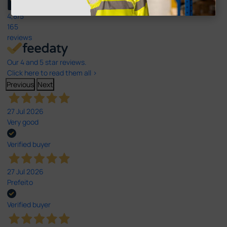
4,8
/5
165
reviews
Our 4 and 5 star reviews.
Click here to read them all >
Previous
Next
27 Jul 2026
Very good
Verified buyer
27 Jul 2026
Prefeito
Verified buyer