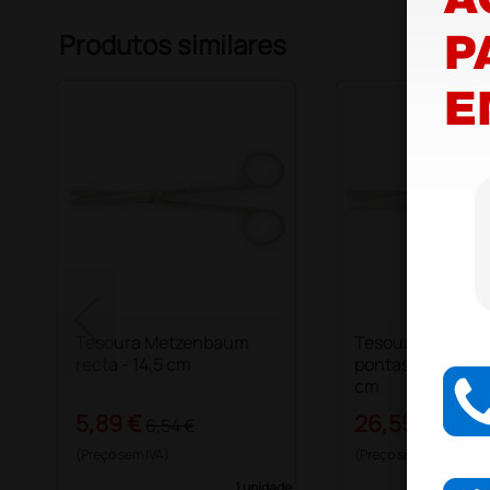
Produtos similares
Tesoura Metzenbaum
Tesouras retas C.
recta - 14,5 cm
pontas alternadas
cm
5,89 €
26,55 €
6,54 €
29,50 
(Preço sem IVA)
(Preço sem IVA)
1 unidade