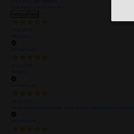
Our 4 and 5 star reviews.
Click here to read them all >
Previous
Next
27 Jul 2026
Very good
Verified buyer
27 Jul 2026
Prefeito
Verified buyer
20 Jul 2026
Minha experiência foi super positiva. Bom atendimento e recebi 
Verified buyer