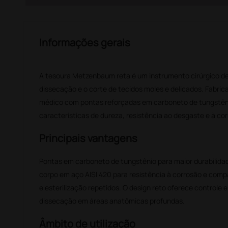
Informações gerais
A tesoura Metzenbaum reta é um instrumento cirúrgico de
dissecação e o corte de tecidos moles e delicados. Fabric
médico com pontas reforçadas em carboneto de tungstêni
características de dureza, resistência ao desgaste e à co
Principais vantagens
Pontas em carboneto de tungstênio para maior durabilidade
corpo em aço AISI 420 para resistência à corrosão e compa
e esterilização repetidos. O design reto oferece controle e
dissecação em áreas anatômicas profundas.
Âmbito de utilização