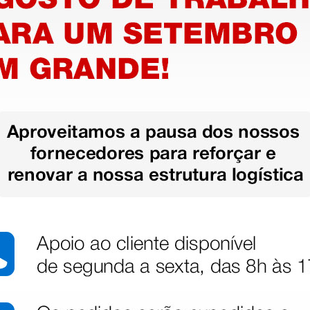
T.
Tesoura Mayo C.T. reta -
Iris teso
 - 14,5
14,5 cm
cm
30,33 €
25,65
€
33,70 €
(Preço sem IVA)
(Preço sem
1 unidade
1 unidade