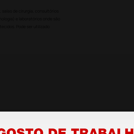
salas de cirurgia, consultórios
lmologia) e laboratórios onde são
ecidos. Pode ser utilizado