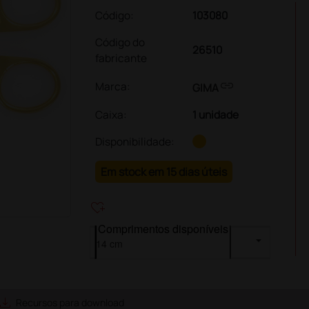
Código:
103080
Código do
26510
fabricante
link
Marca:
GIMA
Caixa
:
1 unidade
Disponibilidade:
Em stock em 15 dias úteis
heart_plus
Comprimentos disponíveis
ave_alt
Recursos para download