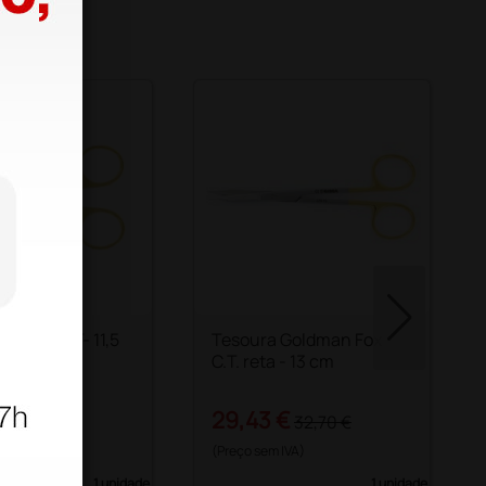
ura reta CT- 11,5
Tesoura Goldman Fox
C.T. reta - 13 cm
 €
29,43 €
28,50 €
32,70 €
 IVA)
(Preço sem IVA)
1 unidade
1 unidade