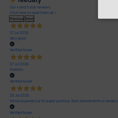
Our 4 and 5 star reviews.
Click here to read them all >
Previous
Next
27 Jul 2026
Very good
Verified buyer
27 Jul 2026
Prefeito
Verified buyer
20 Jul 2026
Minha experiência foi super positiva. Bom atendimento e recebi 
Verified buyer