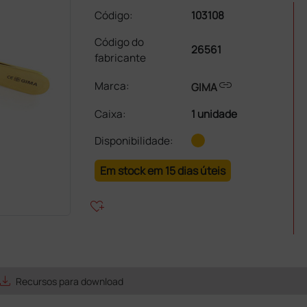
Código:
103108
Código do
26561
fabricante
link
Marca:
GIMA
Caixa
:
1 unidade
Disponibilidade:
Em stock em 15 dias úteis
heart_plus
ave_alt
Recursos para download