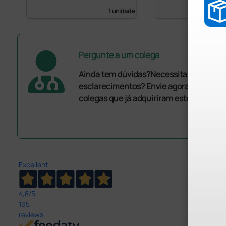
1 unidade
Pergunte a um colega
Ainda tem dúvidas?Necessita de mais
esclarecimentos? Envie agora a sua que
colegas que já adquiriram este produto.
Excellent
4,8
/5
165
reviews