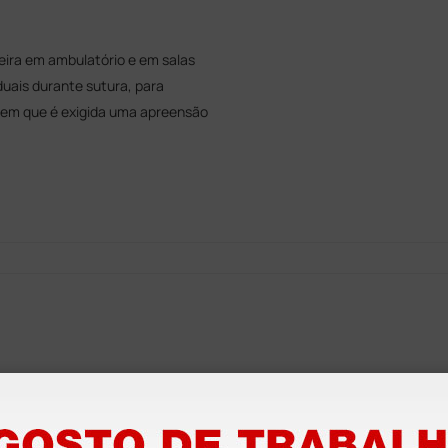
ineira em ambulatório e em salas
iduais durante sutura, para
 em que é exigida uma apreensão