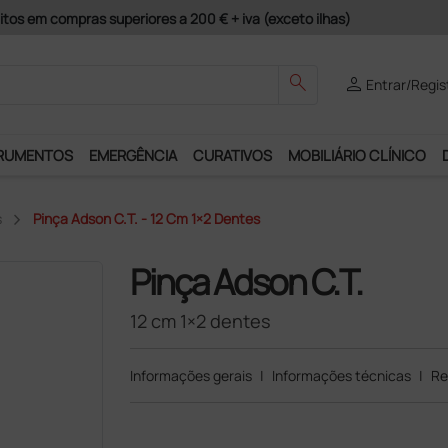
guros e Garantia de Satisfação!
search
person
Entrar/Regis
RUMENTOS
EMERGÊNCIA
CURATIVOS
MOBILIÁRIO CLÍNICO
s
Pinça Adson C.T. - 12 Cm 1×2 Dentes
Pinça Adson C.T.
12 cm 1×2 dentes
Informações gerais
|
Informações técnicas
|
Re