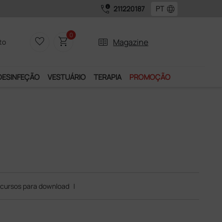
call_quality
language
211220187
0
favorite_border
shopping_cart
two_pager
Magazine
to
DESINFEÇÃO
VESTUÁRIO
TERAPIA
PROMOÇÃO
cursos para download
|