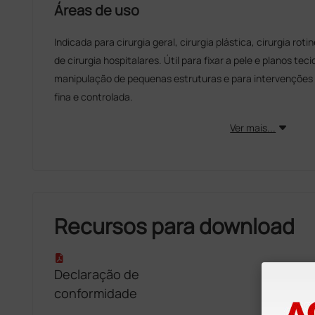
Áreas de uso
Indicada para cirurgia geral, cirurgia plástica, cirurgia rot
de cirurgia hospitalares. Útil para fixar a pele e planos tec
manipulação de pequenas estruturas e para intervenções
fina e controlada.
Ver mais...
Recursos para download
Declaração de
conformidade