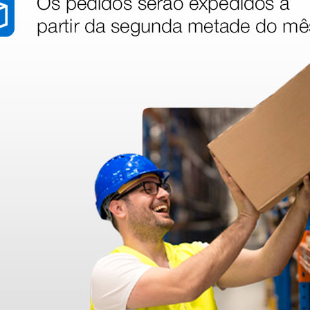
1 unidade
stão aos