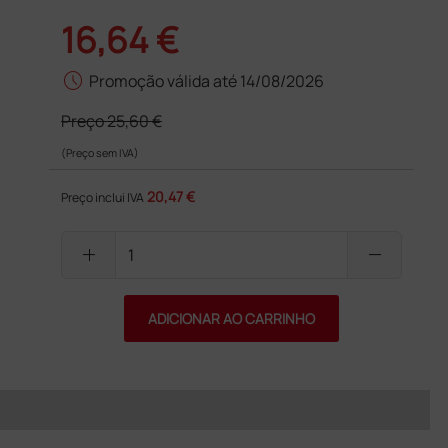
16,64 €
schedule
Promoção válida até 14/08/2026
Preço
25,60 €
(Preço sem IVA)
20,47 €
Preço inclui IVA
add
remove
ADICIONAR AO CARRINHO