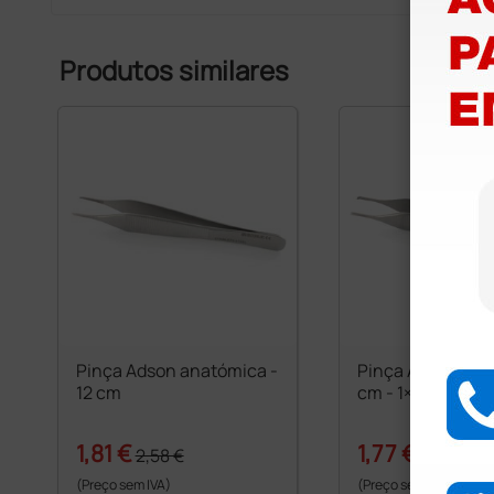
Produtos similares
Pinça Adson anatómica -
Pinça Adson cirur
12 cm
cm - 1×2 dentes
1,81 €
1,77 €
2,58 €
2,73 €
(Preço sem IVA)
(Preço sem IVA)