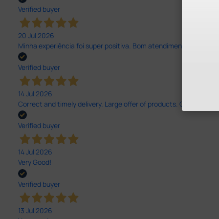
Verified buyer
20 Jul 2026
Minha experiência foi super positiva. Bom atendimento e recebi 
Verified buyer
14 Jul 2026
Correct and timely delivery. Large offer of products. Good service
Verified buyer
14 Jul 2026
Very Good!
Verified buyer
13 Jul 2026