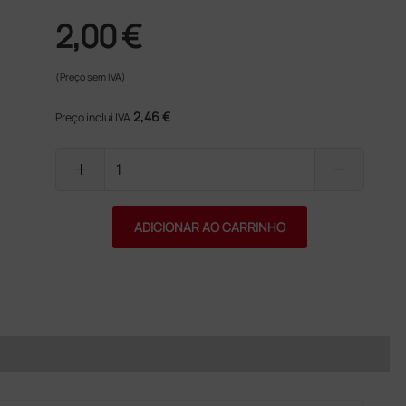
2,00 €
(Preço sem IVA)
2,46 €
Preço inclui IVA
add
remove
ADICIONAR AO CARRINHO