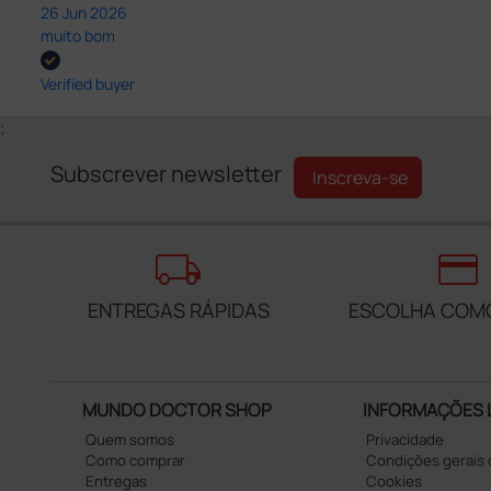
26 Jun 2026
muito bom
Verified buyer
;
Subscrever newsletter
Inscreva-se
local_shipping
credit_card
ENTREGAS RÁPIDAS
ESCOLHA COM
MUNDO DOCTOR SHOP
INFORMAÇÕES 
Quem somos
Privacidade
Como comprar
Condições gerais
Entregas
Cookies