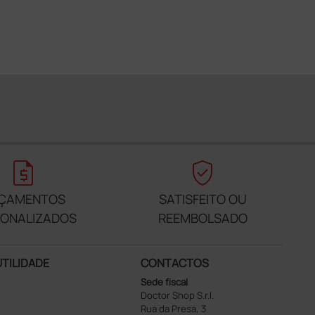
request_quote
verified_user
ÇAMENTOS
SATISFEITO OU
SONALIZADOS
REEMBOLSADO
UTILIDADE
CONTACTOS
Sede fiscal
Doctor Shop S.r.l.
Rua da Presa, 3