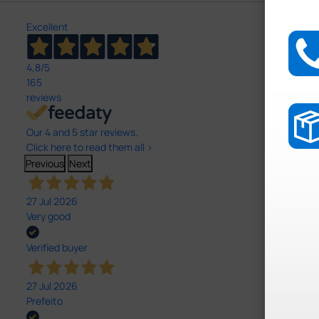
Excellent
4,8
/5
165
reviews
Our 4 and 5 star reviews.
Click here to read them all >
Previous
Next
27 Jul 2026
Very good
Verified buyer
27 Jul 2026
Prefeito