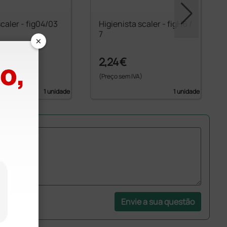
caler - fig04/03
Higienista scaler - figH6 /
7
×
2,24 €
 IVA)
(Preço sem IVA)
1 unidade
1 unidade
Envie a sua questão