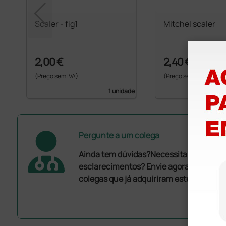
Scaler - fig1
Mitchel scaler
2,00 €
2,40 €
(Preço sem IVA)
(Preço sem IVA)
1 unidade
Pergunte a um colega
Ainda tem dúvidas?Necessita de mais
esclarecimentos? Envie agora a sua que
colegas que já adquiriram este produto.