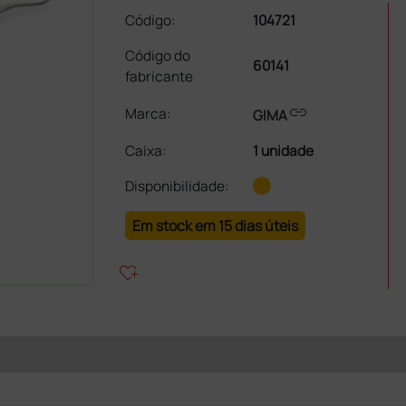
Código:
104721
Código do
60141
fabricante
link
Marca:
GIMA
Caixa
:
1 unidade
Disponibilidade:
Em stock em 15 dias úteis
heart_plus