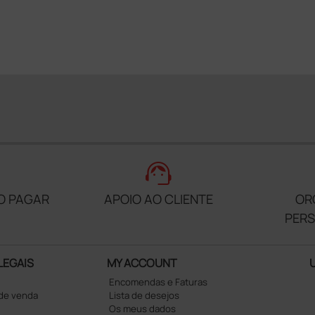
support_agent
O PAGAR
APOIO AO CLIENTE
OR
PER
LEGAIS
MY ACCOUNT
Encomendas e Faturas
 de venda
Lista de desejos
Os meus dados