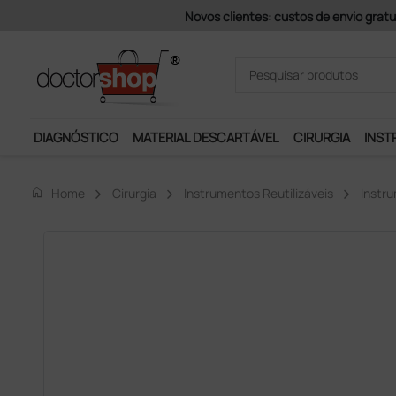
compras superiores a 200 € + iva (exceto ilhas)
DIAGNÓSTICO
MATERIAL DESCARTÁVEL
CIRURGIA
INST
home
Home
Cirurgia
Instrumentos Reutilizáveis
Instru