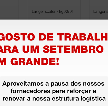
Langer scaler - fig02/01
Langer s
2,00 €
2,00 €
(Preço sem IVA)
(Preço sem
1 unidade
1 unidade
stão aos