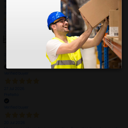
4,8
/5
165
reviews
Our 4 and 5 star reviews.
Click here to read them all >
Previous
Next
27 Jul 2026
Very good
Verified buyer
27 Jul 2026
Prefeito
Verified buyer
20 Jul 2026