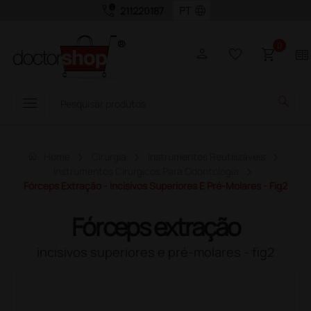
call_quality
language
211220187
0
person
favorite_border
shopping_cart
two_pager
menu
search
home
Home
Cirurgia
Instrumentos Reutilizáveis
Instrumentos Cirúrgicos Para Odontologia
Fórceps Extração - Incisivos Superiores E Pré-Molares - Fig2
Fórceps extração
incisivos superiores e pré-molares - fig2