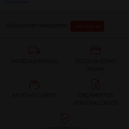
Verified buyer
;
Subscrever newsletter
Inscreva-se
local_shipping
credit_card
ENTREGAS RÁPIDAS
ESCOLHA COMO
PAGAR
support_agent
request_quote
APOIO AO CLIENTE
ORÇAMENTOS
PERSONALIZADOS
verified_user
SATISFEITO OU