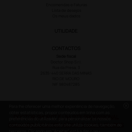
Encomendas e Faturas
Lista de desejos
Os meus dados
UTILIDADE
CONTACTOS
Sede fiscal
Doctor Shop S.r.l.
Rua da Presa, 3
2635-440 SERRA DAS MINAS
RIO DE MOURO
NIF 980487285
cancel
Para lhe oferecer uma melhor experiência de navegação,
obter estatísticas, propor conteúdos em linha com as
DOCTOR SHOP.PT É UM SITE PROFISSIONAL
preferências do utilizador, para personalizar os nossos
DEDICADO À CLASSE MÉDICA E AOS CUIDADOS
conteúdos publicitários este site utiliza cookies, também de
terceiros. Clicando em "Aceitar" está a dar o seu