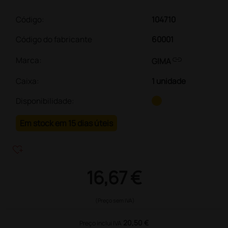
Código:
104710
Código do fabricante
60001
link
Marca:
GIMA
Caixa
:
1 unidade
Disponibilidade:
Em stock em 15 dias úteis
heart_plus
16,67 €
(Preço sem IVA)
20,50 €
Preço inclui IVA