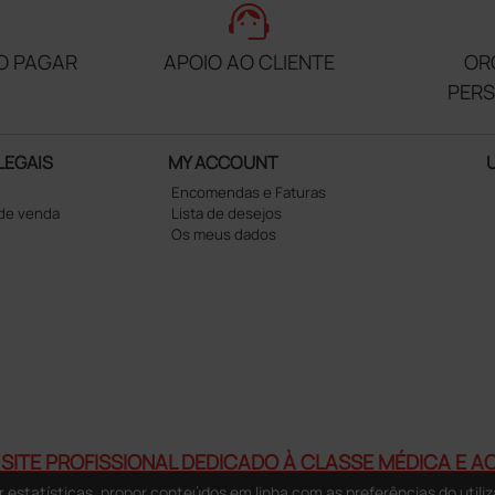
support_agent
O PAGAR
APOIO AO CLIENTE
OR
PER
LEGAIS
MY ACCOUNT
Encomendas e Faturas
 de venda
Lista de desejos
Os meus dados
SITE PROFISSIONAL DEDICADO À CLASSE MÉDICA E 
estatísticas, propor conteúdos em linha com as preferências do utiliz