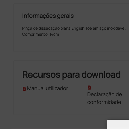
Informações gerais
Pinça de dissecação plana English Toe em aço inoxidável.
Comprimento: 14cm
Recursos para download
Manual utilizador
Declaração de
conformidade