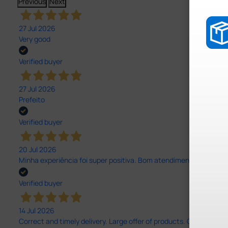
Previous
Next
27 Jul 2026
Very good
Verified buyer
27 Jul 2026
Prefeito
Verified buyer
20 Jul 2026
Minha experiência foi super positiva. Bom atendimento e recebi 
Verified buyer
14 Jul 2026
Correct and timely delivery. Large offer of products. Good service