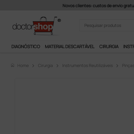
superiores a 200 € + iva (exceto ilhas)
DIAGNÓSTICO
MATERIAL DESCARTÁVEL
CIRURGIA
INST
home
Home
Cirurgia
Instrumentos Reutilizáveis
Pinça