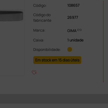
Código:
108657
Código do
26977
fabricante
link
Marca:
GIMA
Caixa
:
1 unidade
Disponibilidade:
Em stock em 15 dias úteis
heart_plus