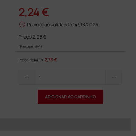
2,24 €
schedule
Promoção válida até 14/08/2026
Preço
2,98 €
(Preço sem IVA)
2,76 €
Preço inclui IVA
add
remove
ADICIONAR AO CARRINHO