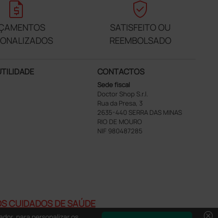
request_quote
verified_user
ÇAMENTOS
SATISFEITO OU
SONALIZADOS
REEMBOLSADO
UTILIDADE
CONTACTOS
Sede fiscal
Doctor Shop S.r.l.
Rua da Presa, 3
2635-440 SERRA DAS MINAS
RIO DE MOURO
NIF 980487285
AOS CUIDADOS DE SAÚDE
cancel
ador, para personalizar os