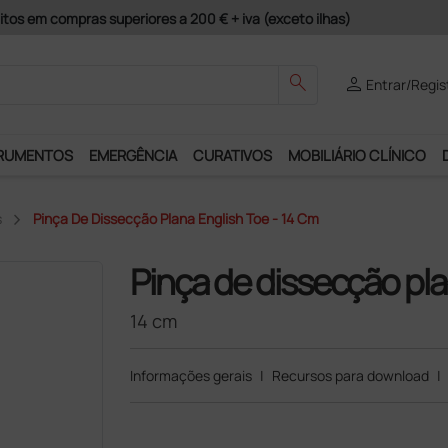
Pagamentos S
search
person
Entrar/Regis
RUMENTOS
EMERGÊNCIA
CURATIVOS
MOBILIÁRIO CLÍNICO
s
Pinça De Dissecção Plana English Toe - 14 Cm
Pinça de dissecção pla
14 cm
Informações gerais
|
Recursos para download
|