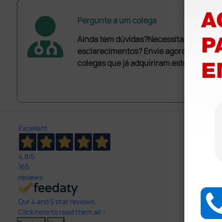
Pergunte a um colega
Ainda tem dúvidas?Necessita de mais
esclarecimentos? Envie agora a sua que
colegas que já adquiriram este produto.
Excellent
4,8
/5
165
reviews
Our 4 and 5 star reviews.
Click here to read them all >