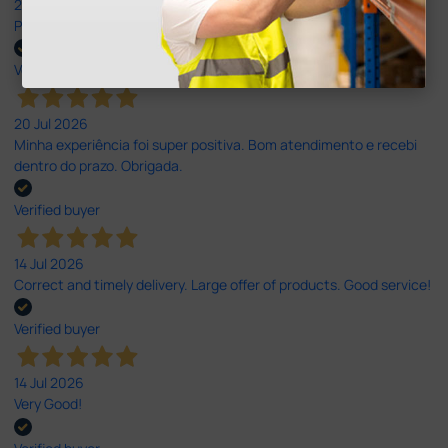
27 Jul 2026
Prefeito
Verified buyer
20 Jul 2026
Minha experiência foi super positiva. Bom atendimento e recebi
dentro do prazo. Obrigada.
Verified buyer
14 Jul 2026
Correct and timely delivery. Large offer of products. Good service!
Verified buyer
14 Jul 2026
Very Good!