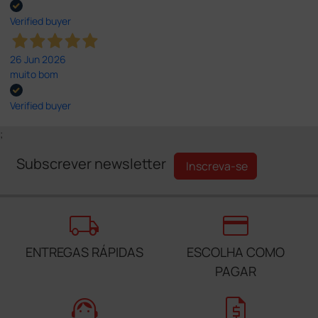
Verified buyer
26 Jun 2026
muito bom
Verified buyer
;
Subscrever newsletter
Inscreva-se
local_shipping
credit_card
ENTREGAS RÁPIDAS
ESCOLHA COMO
PAGAR
support_agent
request_quote