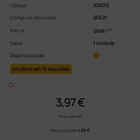
Código:
100070
Código do fabricante
25621
link
Marca:
GIMA
Caixa
:
1 unidade
Disponibilidade:
Em stock em 15 dias úteis
heart_plus
3,97 €
(Preço sem IVA)
4,88 €
Preço inclui IVA