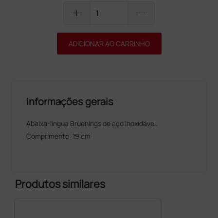
add
remove
ADICIONAR AO CARRINHO
Informações gerais
Abaixa-língua Bruenings de aço inoxidável.
Comprimento: 19 cm
Produtos similares