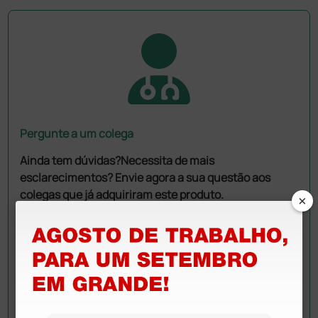
Pergunte a um colega
Ainda tem dúvidas?Necessita de mais
esclarecimentos? Envie agora a sua questão aos
colegas que já adquiriram este produto.
×