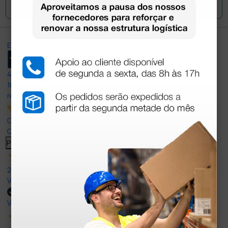
Envie a sua questão
Excellent
4,8
/5
165
reviews
Our 4 and 5 star reviews.
Click here to read them all >
Previous
Next
27 Jul 2026
Very good
Verified buyer