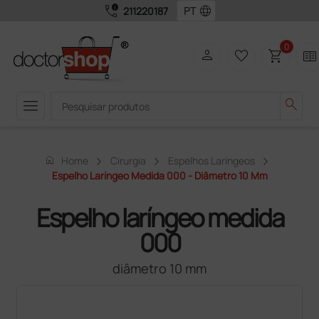
call_quality
language
211220187
0
person
favorite_border
shopping_cart
two_pager
menu
search
home
Home
Cirurgia
Espelhos Laríngeos
Espelho Laríngeo Medida 000 - Diâmetro 10 Mm
Espelho laríngeo medida
000
diâmetro 10 mm