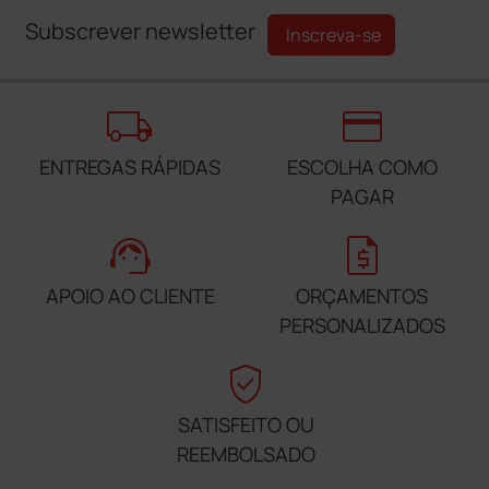
Subscrever newsletter
Inscreva-se
local_shipping
credit_card
ENTREGAS RÁPIDAS
ESCOLHA COMO
PAGAR
support_agent
request_quote
APOIO AO CLIENTE
ORÇAMENTOS
PERSONALIZADOS
verified_user
SATISFEITO OU
REEMBOLSADO