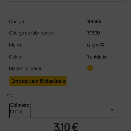
Código:
101384
Código do fabricante
31600
link
Marca:
GIMA
Caixa
:
1 unidade
Disponibilidade:
Em stock em 15 dias úteis
heart_plus
Diâmetro
3,10 €