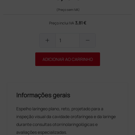
(Preço sem IVA)
3,81 €
Preço inclui IVA
add
remove
ADICIONAR AO CARRINHO
Informações gerais
Espelho laríngeo plano, reto, projetado para a
inspeção visual da cavidade orofaríngea e da laringe
durante consultas otorrinolaringológicas e
avaliações especializadas.