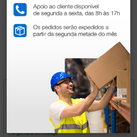
Fogão a álcool 120 ml
8,96 €
(Preço sem IVA)
1 unidade
Pergunte a um colega