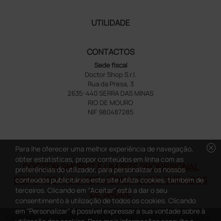
UTILIDADE
CONTACTOS
Sede fiscal
Doctor Shop S.r.l.
Rua da Presa, 3
2635-440 SERRA DAS MINAS
RIO DE MOURO
NIF 980487285
cancel
Para lhe oferecer uma melhor experiência de navegação,
obter estatísticas, propor conteúdos em linha com as
DOCTOR SHOP.PT É UM SITE PROFISSIONAL
preferências do utilizador, para personalizar os nossos
DEDICADO À CLASSE MÉDICA E AOS CUIDADOS
conteúdos publicitários este site utiliza cookies, também de
terceiros. Clicando em "Aceitar" está a dar o seu
DE SAÚDE
consentimento à utilização de todos os cookies. Clicando
em "Personalizar" é possível expressar a sua vontade sobre à
Copyright DoctorShop 2005-2026 - Todos os direitos reservados -