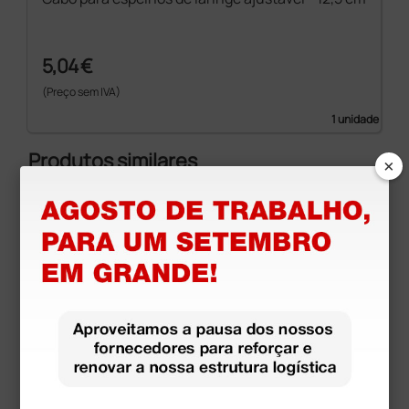
5,04 €
(Preço sem IVA)
1 unidade
Produtos similares
×