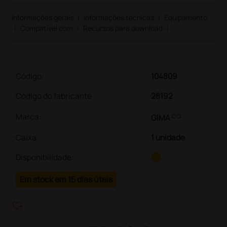
Informações gerais
|
Informações técnicas
|
Equipamento
|
Compatível com
|
Recursos para download
|
Código:
104809
Código do fabricante
28192
link
Marca:
GIMA
Caixa
:
1 unidade
Disponibilidade:
Em stock em 15 dias úteis
heart_plus