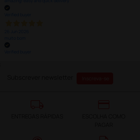
amazing! easy and quick delivery
Verified buyer
26 Jun 2026
muito bom
Verified buyer
;
Subscrever newsletter
Inscreva-se
local_shipping
credit_card
ENTREGAS RÁPIDAS
ESCOLHA COMO
PAGAR