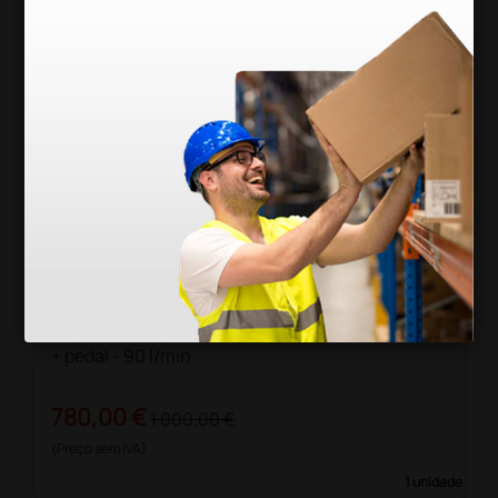
Aspirador Hospi Plus Full com 2 frascos de 2 litros
+ pedal - 90 l/min
780,00 €
1 000,00 €
(Preço sem IVA)
1 unidade