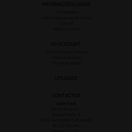
INFORMAÇÕES LEGAIS
Privacidade
Condições gerais de venda
Cookies
Definir cookies
MY ACCOUNT
Encomendas e Faturas
Lista de desejos
Os meus dados
UTILIDADE
CONTACTOS
Sede fiscal
Doctor Shop S.r.l.
Rua da Presa, 3
2635-440 SERRA DAS MINAS
RIO DE MOURO
NIF 980487285