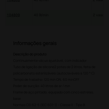
104809
40 lit/min
2 vasos d
Informações gerais
Descrição do produto
Continuamente vácuo ajustável, com indicador
Tubo de ligação de silicone2 potes de 2 litros, feita de
policarbonato esterilizáveis ​​(autoclaváveis ​​a 120 ° C)
Tempo de trabalho: 120 min ON, 60 minOFF
Poder de sucção: 40 litros de ar / min
Frame de aço pintado, equipado com cinco estrelas,
base
Normas CEI 62-5 (IEC 601-1) - Classe II - Tipo B