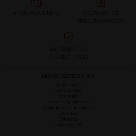
support_agent
request_quote
APOIO AO CLIENTE
ORÇAMENTOS
PERSONALIZADOS
verified_user
SATISFEITO OU
REEMBOLSADO
MUNDO DOCTOR SHOP
Quem somos
Como comprar
Entregas
Formas de pagamento
Satisfeito ou reembolsado
Garantias
Contactos
Novo armazém