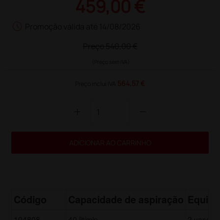
459,00 €
schedule
Promoção válida até 14/08/2026
Preço
540,00 €
(Preço sem IVA)
564,57 €
Preço inclui IVA
add
remove
ADICIONAR AO CARRINHO
Código
Capacidade de aspiração
Equip
104808
40 lit/min
2 vasos d