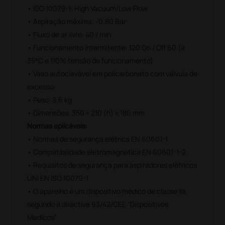
• ISO 10079-1: High Vacuum/Low Flow
• Aspiração máxima: -0.80 Bar
• Fluxo de ar livre: 40 / min
• Funcionamento intermitente: 120 On / Off 60 (a
35°C e 110% tensão de funcionamento)
• Vaso autoclavável em policarbonato com válvula de
excesso
• Peso: 3.6 kg
• Dimensões: 350 × 210 (h) x 180 mm
Normas aplicáveis:
• Normas de segurança elétrica EN 60601-1
• Compatibilidade eletromagnética EN 60601-1-2
• Requisitos de segurança para aspiradores elétricos
UNI EN ISO 10079-1
• O aparelho é um dispositivo médico de classe IIa
segundo a directiva 93/42/CEE “Dispositivos
Medicos”