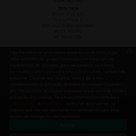
Sede fiscal
Doctor Shop S.r.l.
Rua da Presa, 3
2635-440 SERRA DAS MINAS
RIO DE MOURO
NIF 980487285
cancel
Para lhe oferecer uma melhor experiência de navegação,
obter estatísticas, propor conteúdos em linha com as
preferências do utilizador, para personalizar os nossos
DOCTOR SHOP.PT É UM SITE PROFISSIONAL
conteúdos publicitários este site utiliza cookies, também de
terceiros. Clicando em "Aceitar" está a dar o seu
DEDICADO À CLASSE MÉDICA E AOS CUIDADOS
consentimento à utilização de todos os cookies. Clicando
DE SAÚDE
em "Personalizar" é possível expressar a sua vontade sobre à
utilização dos cookies. Para mais informações consulte a
Copyright DoctorShop 2005-2026 - Todos os direitos reservados -
Cookies policy
e
Privacidade
. Ao fechar este banner, os
NIF: 980487285
cookies que não são estritamente necessários para esta
sessão de navegação são rejeitados.
Aceitar