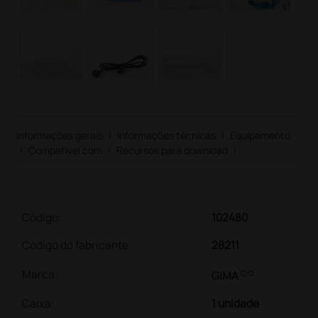
Informações gerais
|
Informações técnicas
|
Equipamento
|
Compatível com
|
Recursos para download
|
Código:
102480
Código do fabricante
28211
link
Marca:
GIMA
Caixa
:
1 unidade