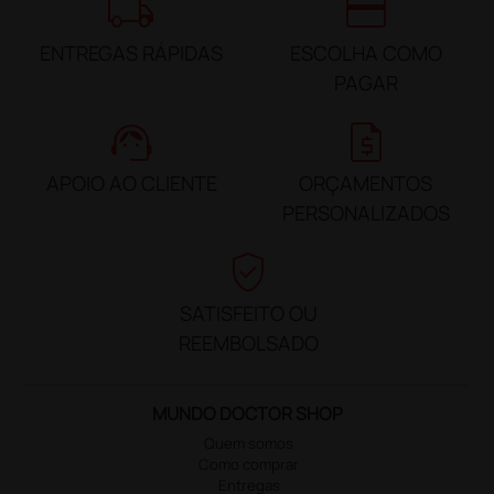
local_shipping
credit_card
ENTREGAS RÁPIDAS
ESCOLHA COMO
PAGAR
support_agent
request_quote
APOIO AO CLIENTE
ORÇAMENTOS
PERSONALIZADOS
verified_user
SATISFEITO OU
REEMBOLSADO
MUNDO DOCTOR SHOP
Quem somos
Como comprar
Entregas