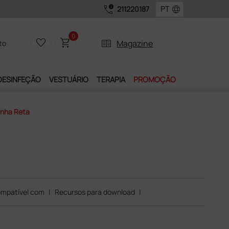
call_quality
language
211220187
0
favorite_border
shopping_cart
two_pager
Magazine
to
DESINFEÇÃO
VESTUÁRIO
TERAPIA
PROMOÇÃO
inha Reta
mpatível com
|
Recursos para download
|