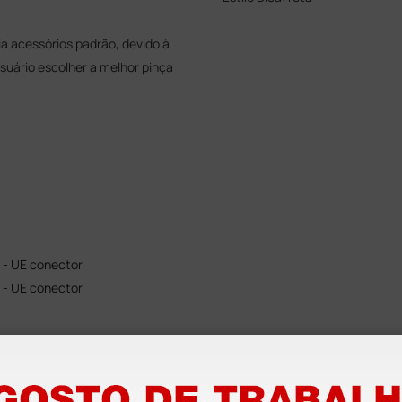
ia acessórios padrão, devido à
suário escolher a melhor pinça
 - UE conector
 - UE conector