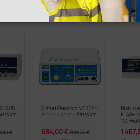
1 unidade
1 unidade
MB 160D
Bisturi Eléctrico MB 122 -
Bisturi 
60 Watt
mono-bipolar - 120 Watt
FLASH m
120 Wat
684,00 €
1 467,
0,00 €
760,00 €