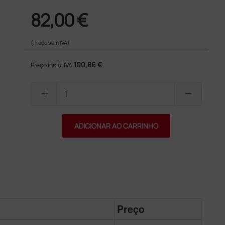
82,00 €
(Preço sem IVA)
100,86 €
Preço inclui IVA
add
remove
ADICIONAR AO CARRINHO
Preço