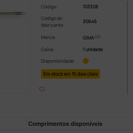
Código:
103328
Código do
30646
fabricante
link
Marca:
GIMA
Caixa
:
1 unidade
Disponibilidade:
Em stock em 15 dias úteis
heart_plus
Comprimentos disponíveis