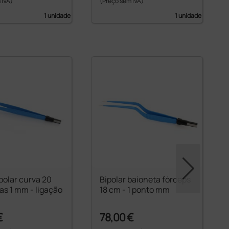
 IVA)
(Preço sem IVA)
1 unidade
1 unidade
polar curva 20
Bipolar baioneta fórceps
as 1 mm - ligação
18 cm - 1 ponto mm
€
78,00 €