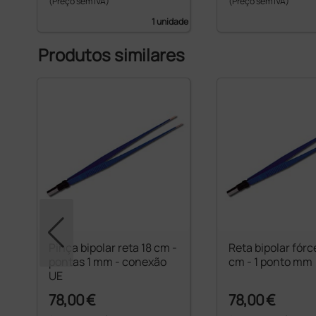
(Preço sem IVA)
(Preço sem IVA)
1 unidade
Produtos similares
ade
Pinça bipolar reta 18 cm -
Reta bipolar fór
pontas 1 mm - conexão
cm - 1 ponto mm
UE
78,00 €
78,00 €