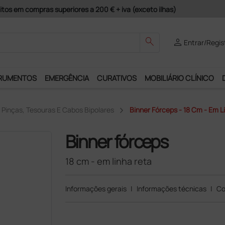
guros e Garantia de Satisfação!
search
person
Entrar/Regis
RUMENTOS
EMERGÊNCIA
CURATIVOS
MOBILIÁRIO CLÍNICO
Pinças, Tesouras E Cabos Bipolares
Binner Fórceps - 18 Cm - Em L
Binner fórceps
18 cm - em linha reta
Informações gerais
|
Informações técnicas
|
Co