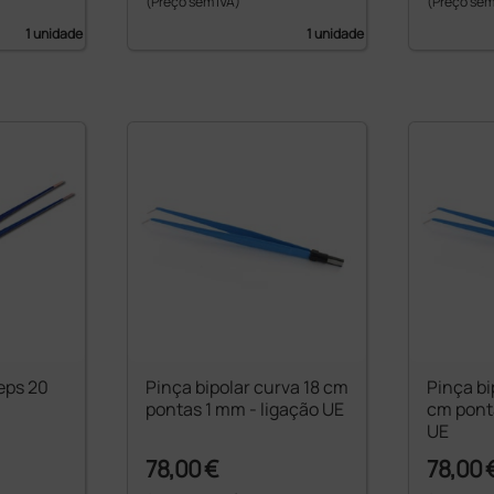
(Preço sem IVA)
(Preço sem
1 unidade
1 unidade
ceps 20
Pinça bipolar curva 18 cm
Pinça bi
pontas 1 mm - ligação UE
cm pont
UE
78,00 €
78,00 