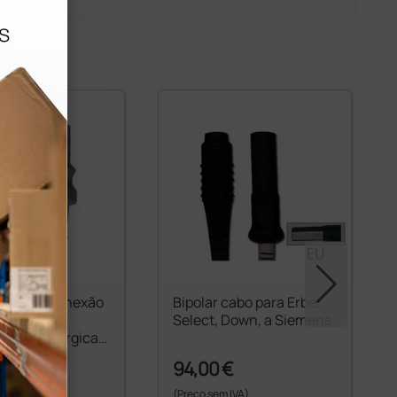
polar de conexão
Bipolar cabo para Erbe,
ira UE para
Select, Down, a Siemens
eletrocirúrgica
 240, 380
€
94,00 €
 IVA)
(Preço sem IVA)