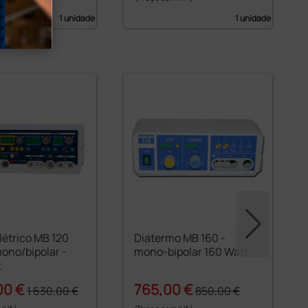
1 unidade
1 unidade
elétrico MB 120
Diatermo MB 160 -
ono/bipolar -
mono-bipolar 160 Watt
t
00 €
765,00 €
1 630,00 €
850,00 €