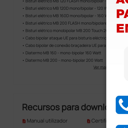
• Bisturi elétrico MB 120 FLASH mono/bipolar - 120 Watt
• Bisturi elétrico MB 120D mono/bipolar - 120 Watt
• Bisturi elétrico MB 160D mono/bipolar - 160 Watt
• Bisturi elétrico MB 200 FLASH mono/bipolare - 200 Watt
• Bisturi elétrico monobipolar MB 200 Touch 200 Watt
• Cabo bipolar ataque UE para bisturis eléctricos MB 120D
• Cabo bipolar de conexão braçadeira UE para unidade el
• Diatermo MB 160 - mono-bipolar 160 Watt
• Diatermo MB 200 - mono-bipolar 200 Watt
Ver mais...
Recursos para download
Manual utilizador
Certificado CE