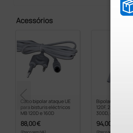
Acessórios
Cabo bipolar ataque UE
Bipolar cabo par
para bisturis eléctricos
120F, 200F, 200D,
MB 120D e 160D
300D, 400D - UE
conector
88,00 €
94,00 €
(Preço sem IVA)
(Preço sem IVA)