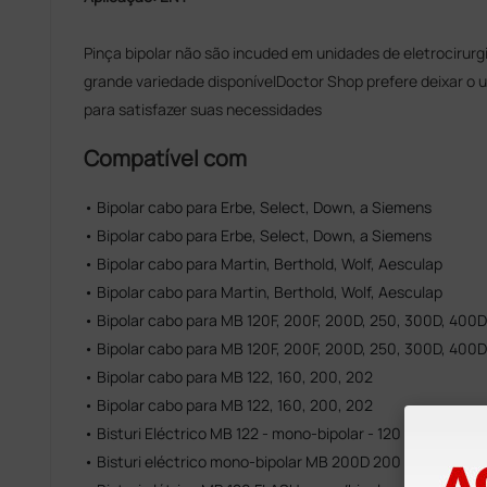
Pinça bipolar não são incuded em unidades de eletrocirurg
grande variedade disponívelDoctor Shop prefere deixar o u
para satisfazer suas necessidades
Compatível com
• Bipolar cabo para Erbe, Select, Down, a Siemens
• Bipolar cabo para Erbe, Select, Down, a Siemens
• Bipolar cabo para Martin, Berthold, Wolf, Aesculap
• Bipolar cabo para Martin, Berthold, Wolf, Aesculap
• Bipolar cabo para MB 120F, 200F, 200D, 250, 300D, 400D
• Bipolar cabo para MB 120F, 200F, 200D, 250, 300D, 400D
• Bipolar cabo para MB 122, 160, 200, 202
• Bipolar cabo para MB 122, 160, 200, 202
• Bisturi Eléctrico MB 122 - mono-bipolar - 120 Watt
• Bisturi eléctrico mono-bipolar MB 200D 200 Watt