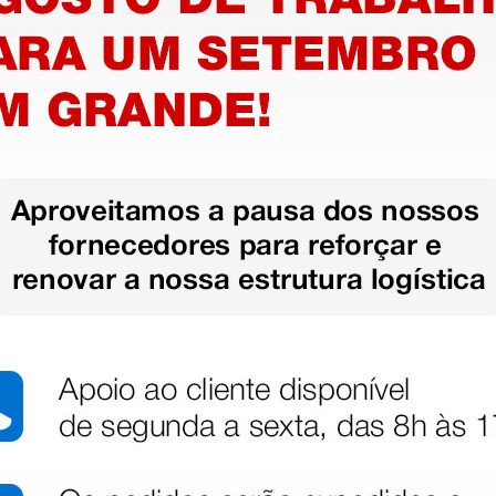
 e 160D
etrocirúrgica Gima MB 240, 380