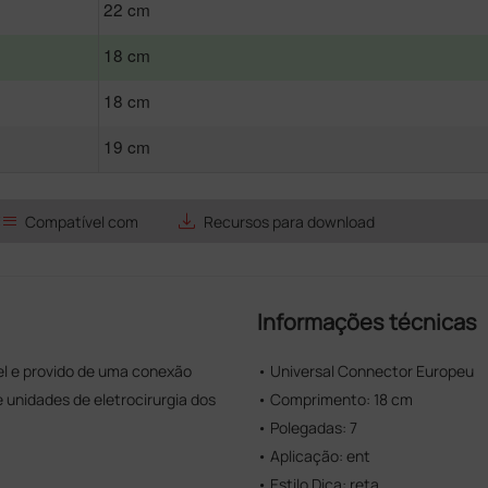
22 cm
18 cm
18 cm
19 cm
list
save_alt
Compatível com
Recursos para download
Informações técnicas
vel e provido de uma conexão
• Universal Connector Europeu
unidades de eletrocirurgia dos
• Comprimento: 18 cm
• Polegadas: 7
• Aplicação: ent
• Estilo Dica: reta