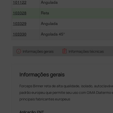
101122
Angulada
103328
Reta
103329
Angulada
103330
Angolada 45°
info
assignment
Informações gerais
Informações técnicas
Informações gerais
Forceps Binner reta de alta qualidade, isolado, autoclavá
padrão europeu que permite seu uso com GIMA Diatermo e 
principais fabricantes europeus
Aplicação: ENT