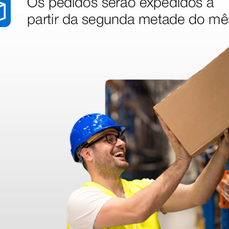
a MB
Bipolar cabo para MB 122,
Cabo bi
 250,
160, 200, 202
braçade
unidade 
Gima MB
94,00 €
88,00 
(Preço sem IVA)
(Preço sem