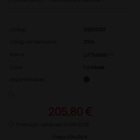
Código:
20260007
Código do fabricante
2164
link
Marca:
LITTMANN
Caixa
:
1 unidade
Disponibilidade:
heart_plus
205,80 €
schedule
Promoção válida até 14/08/2026
Preço
294,00 €