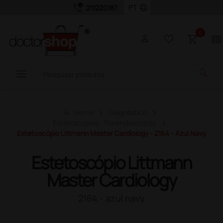
call_quality
language
211220187
0
person
favorite_border
shopping_cart
two_pager
menu
search
home
Home
Diagnóstico
Estetoscópios - Fonendoscópios
Estetoscópio Littmann Master Cardiology - 2164 - Azul Navy
Estetoscópio Littmann
Master Cardiology
2164 - azul navy