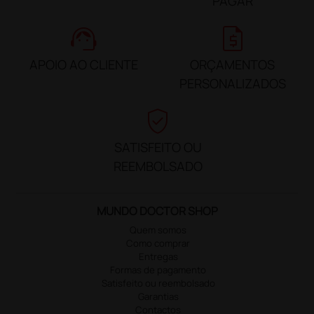
PAGAR
support_agent
request_quote
APOIO AO CLIENTE
ORÇAMENTOS
PERSONALIZADOS
verified_user
SATISFEITO OU
REEMBOLSADO
MUNDO DOCTOR SHOP
Quem somos
Como comprar
Entregas
Formas de pagamento
Satisfeito ou reembolsado
Garantias
Contactos