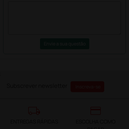
Envie a sua questão
;
Subscrever newsletter
Inscreva-se
local_shipping
credit_card
ENTREGAS RÁPIDAS
ESCOLHA COMO