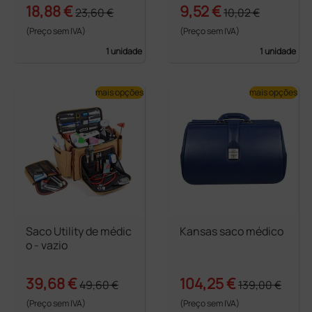
18,88 €
9,52 €
23,60 €
10,02 €
(Preço sem IVA)
(Preço sem IVA)
1 unidade
1 unidade
mais opções
mais opções
Saco Utility de médic
Kansas saco médico
o - vazio
39,68 €
104,25 €
49,60 €
139,00 €
(Preço sem IVA)
(Preço sem IVA)