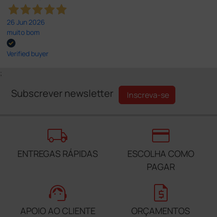
26 Jun 2026
muito bom
Verified buyer
;
Subscrever newsletter
Inscreva-se
local_shipping
credit_card
ENTREGAS RÁPIDAS
ESCOLHA COMO
PAGAR
support_agent
request_quote
APOIO AO CLIENTE
ORÇAMENTOS