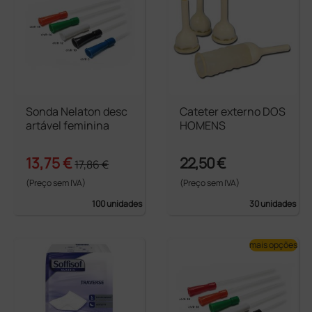
Sonda Nelaton desc
Cateter externo DOS
artável feminina
HOMENS
13,75 €
22,50 €
17,86 €
(Preço sem IVA)
(Preço sem IVA)
100 unidades
30 unidades
mais opções