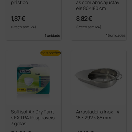
plástico
as com abas ajustáv
eis 80×180 cm
1,87 €
8,82 €
(Preço sem IVA)
(Preço sem IVA)
1 unidade
15 unidades
mais opções
Soffisof Air Dry Pant
Arrastadeira Inox - 4
s EXTRA Respiráveis
18 × 292 × 85 mm
7 gotas