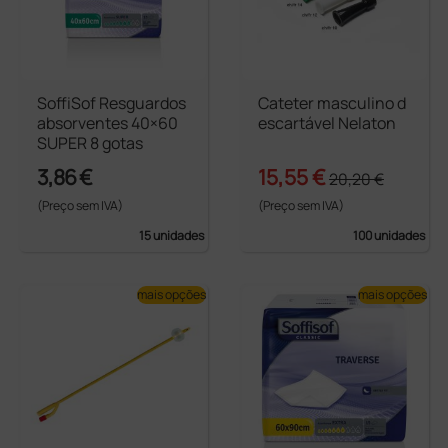
SoffiSof Resguardos
Cateter masculino d
absorventes 40×60
escartável Nelaton
SUPER 8 gotas
3,86 €
15,55 €
20,20 €
(Preço sem IVA)
(Preço sem IVA)
15 unidades
100 unidades
mais opções
mais opções