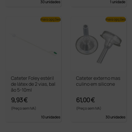
30 unidades
1 unidade
mais opções
mais opções
Cateter Foley estéril
Cateter externo mas
de látex de 2 vias, bal
culino em silicone
ão 5-10ml
9,93 €
61,00 €
(Preço sem IVA)
(Preço sem IVA)
10 unidades
30 unidades