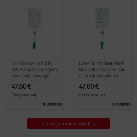
Uro-Tainer NaCl 0,
Uro-Tainer Solutio R
9% Saco de lavagem
Saco de lavagem par
para cateteres perm
a cateteres permane
anentes 100 ml
ntes 100 ml
47,60 €
47,60 €
(Preço sem IVA)
(Preço sem IVA)
10 unidades
10 unidades
Carregar mais produtos