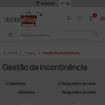
call_quality
language
211220187
0
person
favorite_border
shopping_cart
two_page
menu
search
home
Home
Terapia
Gestão Da Incontinência
Gestão da incontinência
Cateteres
Resguardos de cama