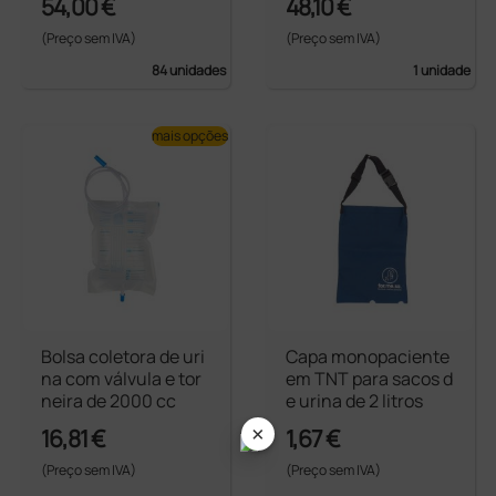
54,00 €
48,10 €
(Preço sem IVA)
(Preço sem IVA)
84 unidades
1 unidade
mais opções
Bolsa coletora de uri
Capa monopaciente
na com válvula e tor
em TNT para sacos d
neira de 2000 cc
e urina de 2 litros
×
16,81 €
1,67 €
(Preço sem IVA)
(Preço sem IVA)