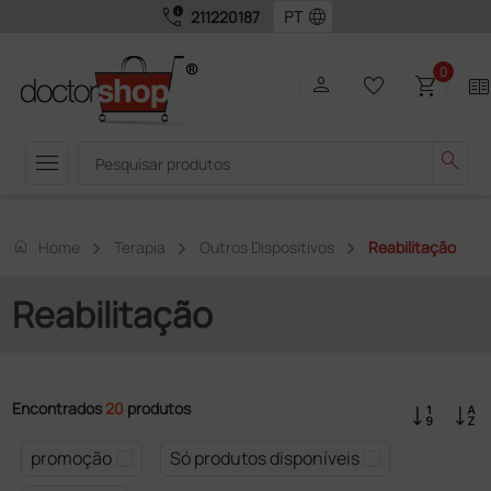
call_quality
language
211220187
0
person
favorite_border
shopping_cart
two_page
menu
search
home
Home
Terapia
Outros Dispositivos
Reabilitação
Reabilitação
Encontrados
20
produtos
promoção
Só produtos disponíveis