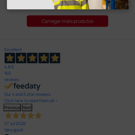
1 unidade
1 unidade
Carregar mais produtos
Excellent
4,8
/5
165
reviews
Our 4 and 5 star reviews.
Click here to read them all >
Previous
Next
27 Jul 2026
Very good