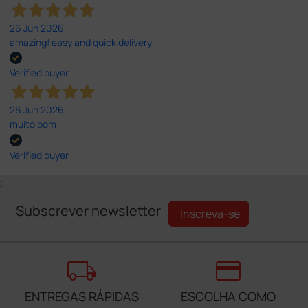
26 Jun 2026
amazing! easy and quick delivery
Verified buyer
26 Jun 2026
muito bom
Verified buyer
;
Subscrever newsletter
Inscreva-se
local_shipping
credit_card
ENTREGAS RÁPIDAS
ESCOLHA COMO