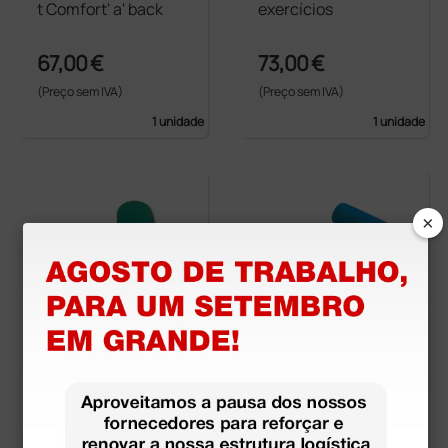
t Comfort' a' back
exercícios
67,00 €
73,00 €
(Preço sem IVA)
(Preço sem IVA)
1 unidade
1 unidade
×
Tapete de exercícios
Tapete de exercícios
com furos verde
azul