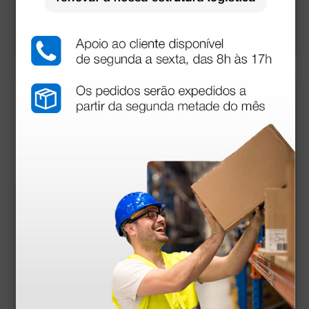
52,00 €
51,00 €
(Preço sem IVA)
(Preço sem IVA)
1 unidade
1 unidade
mais opções
mais opções
Faixa de resistência
Faixa elástica de resi
para exercícios 45 m
stência para exercíci
os 5,5 m
124,00 €
7,96 €
(Preço sem IVA)
(Preço sem IVA)