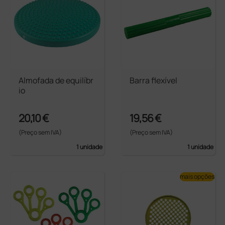
Almofada de equilíbr
Barra flexível
io
20,10 €
19,56 €
(Preço sem IVA)
(Preço sem IVA)
1 unidade
1 unidade
mais opções