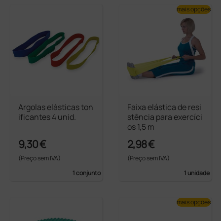
mais opções
Argolas elásticas ton
Faixa elástica de resi
ificantes 4 unid.
stência para exercíci
os 1,5 m
9,30 €
2,98 €
(Preço sem IVA)
(Preço sem IVA)
1 conjunto
1 unidade
mais opções