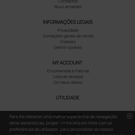
Contactos
Novo armazém
INFORMAÇÕES LEGAIS
Privacidade
Condições gerais de venda
Cookies
Definir cookies
MY ACCOUNT
Encomendas e Faturas
Lista de desejos
Os meus dados
UTILIDADE
cancel
CONTACTOS
Para lhe oferecer uma melhor experiência de navegação,
obter estatísticas, propor conteúdos em linha com as
Sede fiscal
preferências do utilizador, para personalizar os nossos
Doctor Shop S.r.l.