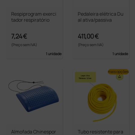
Respiprogram exerci
Pedaleira elétrica Du
tador respiratório
al ativa/passiva
7,24 €
411,00 €
(Preço sem IVA)
(Preço sem IVA)
1 unidade
1 unidade
mais opções
Almofada Chinespor
Tubo resistente para