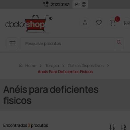
call_quality
language
211220187
0
person
favorite_border
shopping_cart
two_page
menu
search
home
Home
Terapia
Outros Dispositivos
Anéis Para Deficientes Fisicos
Anéis para deficientes
fisicos
Encontrados
3
produtos