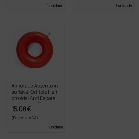
1 unidade
1 unidade
Almofada Assento in
suflável Orifício Hem
orroidal Anti Escaras
- diâmetro 45 cm
15,08 €
(Preço sem IVA)
1 unidade