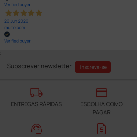
Verified buyer
26 Jun 2026
muito bom
Verified buyer
;
Subscrever newsletter
Inscreva-se
local_shipping
credit_card
ENTREGAS RÁPIDAS
ESCOLHA COMO
PAGAR
support_agent
request_quote