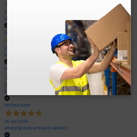
13 Jul 2026
Very good
Verified buyer
13 Jul 2026
Perfeito ,fácil de encomendar e envio rápido
Verified buyer
26 Jun 2026
Muito boa.
Verified buyer
26 Jun 2026
amazing! easy and quick delivery