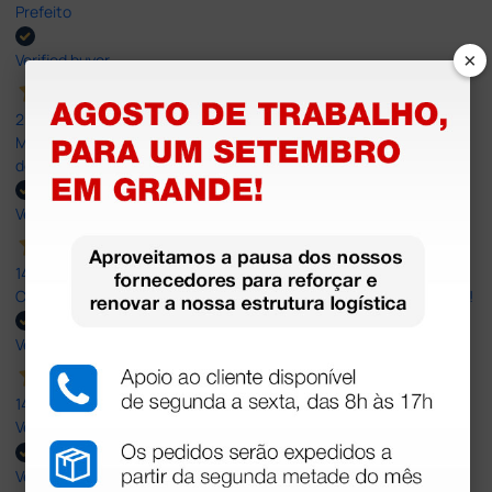
Prefeito
×
Verified buyer
20 Jul 2026
Minha experiência foi super positiva. Bom atendimento e recebi
dentro do prazo. Obrigada.
Verified buyer
14 Jul 2026
Correct and timely delivery. Large offer of products. Good service!
Verified buyer
14 Jul 2026
Very Good!
Verified buyer