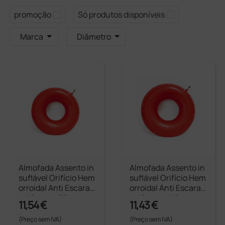
promoção
Só produtos disponíveis
Marca
Diâmetro
Almofada Assento in
Almofada Assento in
suflável Orifício Hem
suflável Orifício Hem
orroidal Anti Escaras
orroidal Anti Escaras
- diâmetro 35 cm
- diâmetro 40 cm
11,54 €
11,43 €
(Preço sem IVA)
(Preço sem IVA)