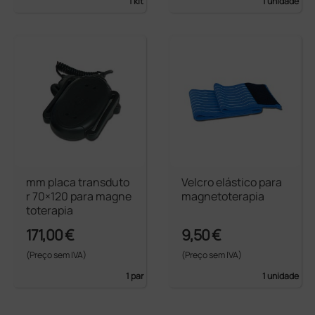
1 kit
1 unidade
mm placa transduto
Velcro elástico para
r 70×120 para magne
magnetoterapia
toterapia
171,00 €
9,50 €
(Preço sem IVA)
(Preço sem IVA)
1 par
1 unidade