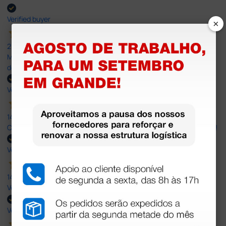
Verified buyer
×
20 Jul 2026
Minha experiência foi super positiva. Bom atendimento e recebi
dentro do prazo. Obrigada.
Verified buyer
14 Jul 2026
Correct and timely delivery. Large offer of products. Good service!
Verified buyer
14 Jul 2026
Very Good!
Verified buyer