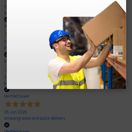
13 Jul 2026
Very good
Verified buyer
13 Jul 2026
Perfeito ,fácil de encomendar e envio rápido
Verified buyer
26 Jun 2026
Muito boa.
Verified buyer
26 Jun 2026
amazing! easy and quick delivery
Verified buyer