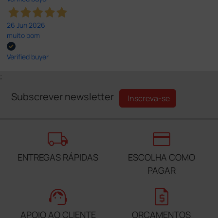
26 Jun 2026
muito bom
Verified buyer
;
Subscrever newsletter
Inscreva-se
local_shipping
credit_card
ENTREGAS RÁPIDAS
ESCOLHA COMO
PAGAR
support_agent
request_quote
APOIO AO CLIENTE
ORÇAMENTOS