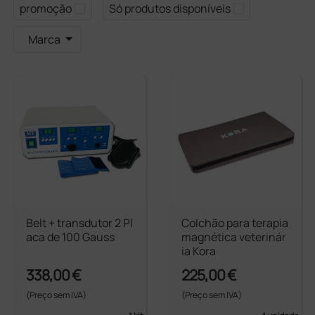
promoção
Só produtos disponíveis
Marca
Belt + transdutor 2 Pl
Colchão para terapia
aca de 100 Gauss
magnética veterinár
ia Kora
338,00 €
225,00 €
(Preço sem IVA)
(Preço sem IVA)