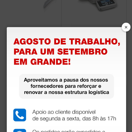
×
Altímetro digital para
de bebê Kern MBC 2
balança de bebê Soe
0K10M - class III
hnle
221,00 €
490,00 €
(Preço sem IVA)
(Preço sem IVA)
1 unidade
1 unidade