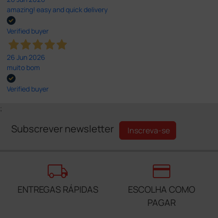
amazing! easy and quick delivery
Verified buyer
26 Jun 2026
muito bom
Verified buyer
;
Subscrever newsletter
Inscreva-se
local_shipping
credit_card
ENTREGAS RÁPIDAS
ESCOLHA COMO
PAGAR