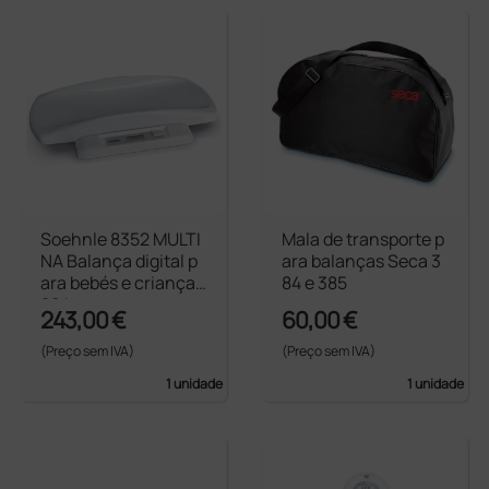
Soehnle 8352 MULTI
Mala de transporte p
NA Balança digital p
ara balanças Seca 3
ara bebés e crianças
84 e 385
20 kg
243,00 €
60,00 €
(Preço sem IVA)
(Preço sem IVA)
1 unidade
1 unidade