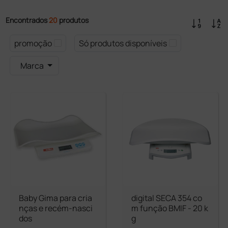
Encontrados
20
produtos
promoção
Só produtos disponíveis
Marca
Baby Gima para cria
digital SECA 354 co
nças e recém-nasci
m função BMIF - 20 k
dos
g