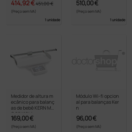
414,92 €
510,00 €
451,00 €
(Preço sem IVA)
(Preço sem IVA)
1 unidade
1 unidade
Medidor de altura m
Módulo Wi-fi opcion
ecânico para balanç
al para balanças Ker
as de bebê KERN MB
n
C 20K10M
169,00 €
96,00 €
(Preço sem IVA)
(Preço sem IVA)