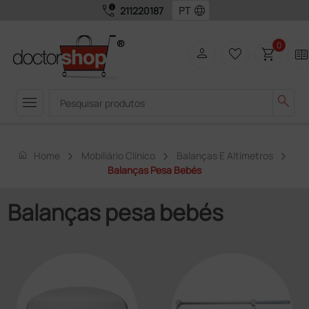
call_quality
language
211220187
0
person
favorite_border
shopping_cart
two_page
menu
search
home
Home
Mobiliário Clínico
Balanças E Altímetros
Balanças Pesa Bebés
Balanças pesa bebés