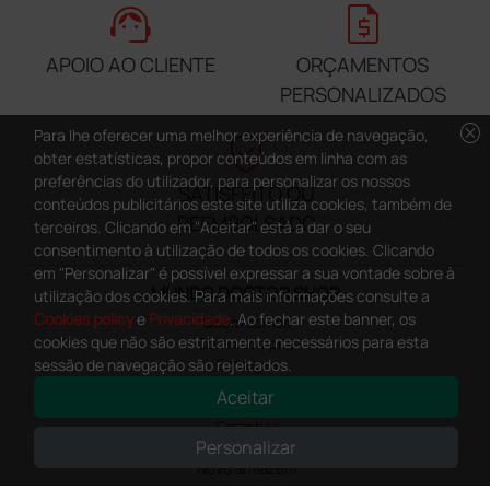
support_agent
request_quote
APOIO AO CLIENTE
ORÇAMENTOS
PERSONALIZADOS
cancel
verified_user
Para lhe oferecer uma melhor experiência de navegação,
obter estatísticas, propor conteúdos em linha com as
preferências do utilizador, para personalizar os nossos
SATISFEITO OU
conteúdos publicitários este site utiliza cookies, também de
REEMBOLSADO
terceiros. Clicando em "Aceitar" está a dar o seu
consentimento à utilização de todos os cookies. Clicando
em "Personalizar" é possível expressar a sua vontade sobre à
MUNDO DOCTOR SHOP
utilização dos cookies. Para mais informações consulte a
Cookies policy
e
Privacidade
. Ao fechar este banner, os
Quem somos
cookies que não são estritamente necessários para esta
Como comprar
sessão de navegação são rejeitados.
Entregas
Formas de pagamento
Aceitar
Satisfeito ou reembolsado
Garantias
Personalizar
Contactos
Novo armazém