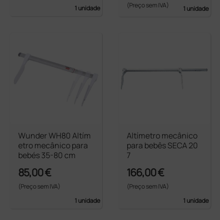
(Preço sem IVA)
1 unidade
1 unidade
Wunder WH80 Altím
Altímetro mecânico
etro mecânico para
para bebês SECA 20
bebés 35-80 cm
7
85,00 €
166,00 €
(Preço sem IVA)
(Preço sem IVA)
1 unidade
1 unidade