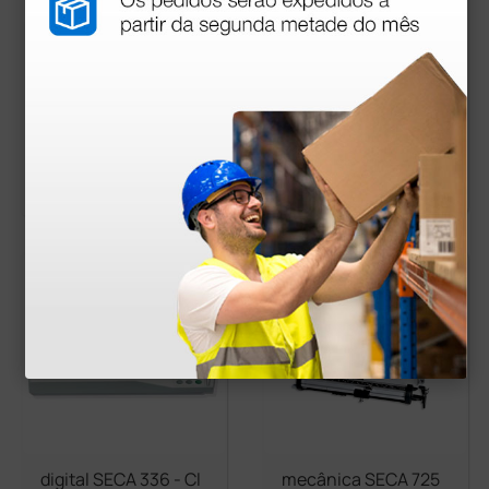
hospitalar para bebê
para bebés KERN MB
s digital sem fio SEC
A 10K-3M - Classe III
A 376 - Classe III
1 168,40 €
620,00 €
1 270,0
0 €
(Preço sem IVA)
(Preço sem IVA)
1 unidade
1 unidade
digital SECA 336 - Cl
mecânica SECA 725