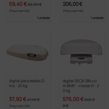
59,40 €
206,00 €
66,00 €
(Preço sem IVA)
(Preço sem IVA)
1 unidade
1 unidade
digital para bebês Gi
digital SECA 384 co
ma - 20 kg
m BMIF - classe III - 2
0 kg
37,92 €
576,00 €
47,40 €
640,0
0 €
(Preço sem IVA)