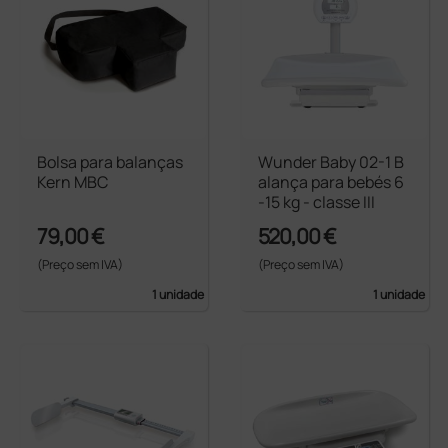
Bolsa para balanças
Wunder Baby 02-1 B
Kern MBC
alança para bebés 6
-15 kg - classe III
79,00 €
520,00 €
(Preço sem IVA)
(Preço sem IVA)
1 unidade
1 unidade