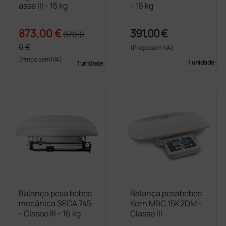
asse III - 15 kg
- 16 kg
873,00 €
391,00 €
970,0
0 €
(Preço sem IVA)
(Preço sem IVA)
1 unidade
1 unidade
Balança pesa bebés
Balança pesabebés
mecânica SECA 745
Kern MBC 15K2DM -
- Classe III - 16 kg
Classe III