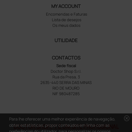
MY ACCOUNT
Encomendas e Faturas
Lista de desejos
Os meus dados
UTILIDADE
CONTACTOS
Sede fiscal
Doctor Shop S.r.l.
Rua da Presa, 3
2635-440 SERRA DAS MINAS
RIO DE MOURO
NIF 980487285
cancel
Para lhe oferecer uma melhor experiência de navegação,
obter estatísticas, propor conteúdos em linha com as
DOCTOR SHOP.PT É UM SITE PROFISSIONAL
preferências do utilizador, para personalizar os nossos