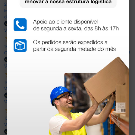
20 Jul 2026
Minha experiência foi super positiva. Bom atendimento e recebi
dentro do prazo. Obrigada.
Verified buyer
14 Jul 2026
Correct and timely delivery. Large offer of products. Good service!
Verified buyer
14 Jul 2026
Very Good!
Verified buyer
13 Jul 2026
Very good