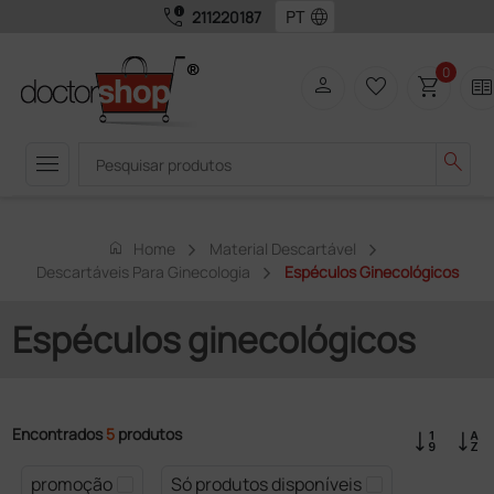
call_quality
language
211220187
0
person
favorite_border
shopping_cart
two_page
menu
search
home
Home
Material Descartável
Descartáveis Para Ginecologia
Espéculos Ginecológicos
Espéculos ginecológicos
Encontrados
5
produtos
promoção
Só produtos disponíveis