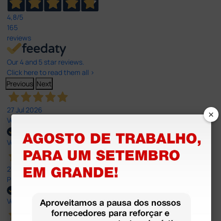
4,8
/5
165
reviews
Our 4 and 5 star reviews.
Click here to read them all >
Previous
Next
27 Jul 2026
×
Very good
Verified buyer
27 Jul 2026
Prefeito
Verified buyer