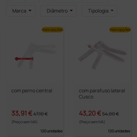
Marca
Diâmetro
Tipologia
mais opções
mais opções
com perno central
com parafuso lateral
Cusco
33,91 €
43,20 €
47,10 €
54,00 €
(Preço sem IVA)
(Preço sem IVA)
120 unidades
120 unidades