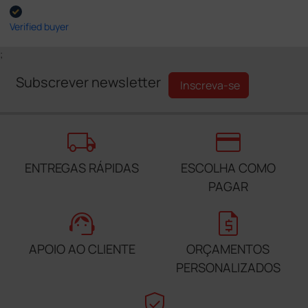
Verified buyer
;
Subscrever newsletter
Inscreva-se
local_shipping
credit_card
ENTREGAS RÁPIDAS
ESCOLHA COMO
PAGAR
support_agent
request_quote
APOIO AO CLIENTE
ORÇAMENTOS
PERSONALIZADOS
verified_user