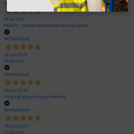
Verified buyer
13 Jul 2026
Perfeito ,fácil de encomendar e envio rápido
Verified buyer
26 Jun 2026
Muito boa.
Verified buyer
26 Jun 2026
amazing! easy and quick delivery
Verified buyer
26 Jun 2026
muito bom