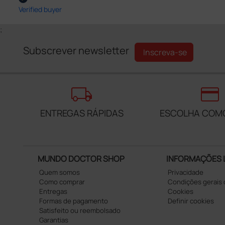
Verified buyer
;
Subscrever newsletter
Inscreva-se
local_shipping
credit_card
ENTREGAS RÁPIDAS
ESCOLHA COM
MUNDO DOCTOR SHOP
INFORMAÇÕES 
Quem somos
Privacidade
Como comprar
Condições gerais
Entregas
Cookies
Formas de pagamento
Definir cookies
Satisfeito ou reembolsado
Garantias