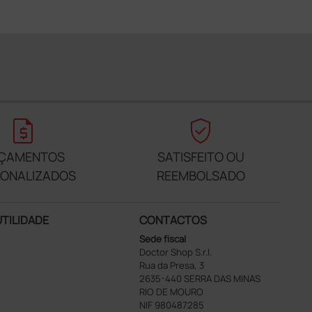
request_quote
verified_user
ÇAMENTOS
SATISFEITO OU
SONALIZADOS
REEMBOLSADO
UTILIDADE
CONTACTOS
Sede fiscal
Doctor Shop S.r.l.
Rua da Presa, 3
2635-440 SERRA DAS MINAS
RIO DE MOURO
NIF 980487285