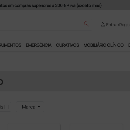
m compras superiores a 200 € + iva (exceto ilhas)
search
person
Entrar/Regis
RUMENTOS
EMERGÊNCIA
CURATIVOS
MOBILIÁRIO CLÍNICO
o
is
Marca