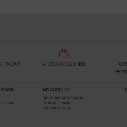
support_agent
O PAGAR
APOIO AO CLIENTE
OR
PER
LEGAIS
MY ACCOUNT
Encomendas e Faturas
 de venda
Lista de desejos
Os meus dados