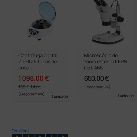
Centrífuga digital
Microscópio de
ZIP-IQ 6 tubos de
zoom estéreo KERN
ensaio
OZL 465
1 098,00 €
650,00 €
1 220,00 €
(Preço sem IVA)
(Preço sem IVA)
1 unidade
1 unidade
Excellent