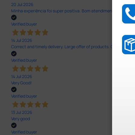
20 Jul 2026
Minha experiência foi super positiva. Bom atendimento e recebi 
Verified buyer
14 Jul 2026
Correct and timely delivery. Large offer of products. Good service
Verified buyer
14 Jul 2026
Very Good!
Verified buyer
13 Jul 2026
Very good
Verified buyer