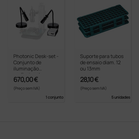
Photonic Desk-set -
Suporte para tubos
Conjunto de
de ensaio diam. 12
iluminação
ou 13mm
profissional para
670,00 €
28,10 €
microscópios
(Preço sem IVA)
(Preço sem IVA)
1 conjunto
5 unidades