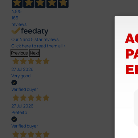
4,8
/5
165
reviews
Our 4 and 5 star reviews.
Click here to read them all >
Previous
Next
27 Jul 2026
Very good
Verified buyer
27 Jul 2026
Prefeito
Verified buyer