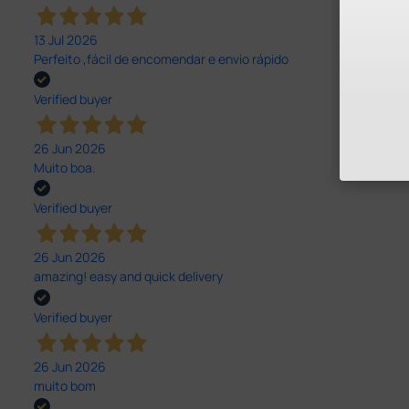
13 Jul 2026
Perfeito ,fácil de encomendar e envio rápido
Verified buyer
26 Jun 2026
Muito boa.
Verified buyer
26 Jun 2026
amazing! easy and quick delivery
Verified buyer
26 Jun 2026
muito bom