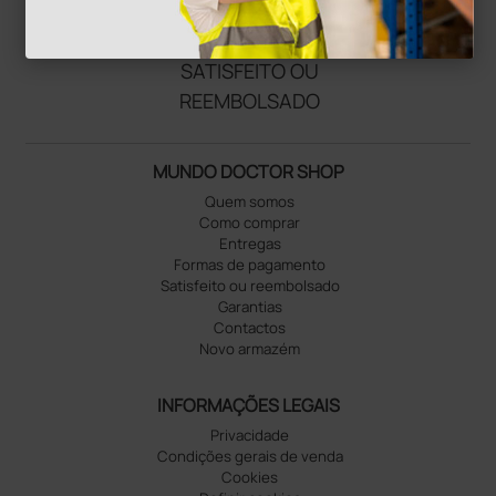
verified_user
SATISFEITO OU
REEMBOLSADO
MUNDO DOCTOR SHOP
Quem somos
Como comprar
Entregas
Formas de pagamento
Satisfeito ou reembolsado
Garantias
Contactos
Novo armazém
INFORMAÇÕES LEGAIS
Privacidade
Condições gerais de venda
Cookies