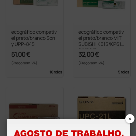
ecográfico compatív
ecográfico compatív
el preto/branco Son
el preto/branco MIT
y UPP-84S
SUBISHI K61S/KP61
S/KP61B
51,00 €
32,00 €
(Preço sem IVA)
(Preço sem IVA)
10 rolos
5 rolos
×