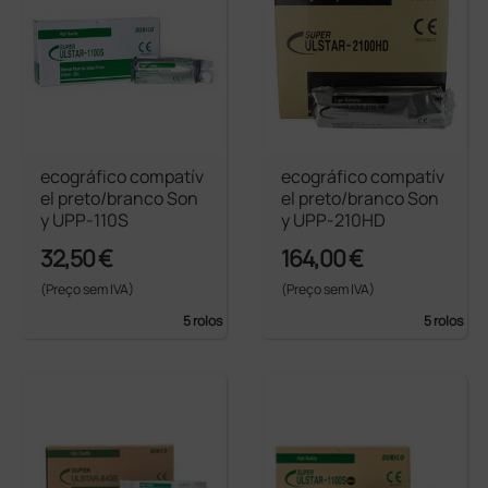
ecográfico compatív
ecográfico compatív
el preto/branco Son
el preto/branco Son
y UPP-110S
y UPP-210HD
32,50 €
164,00 €
(Preço sem IVA)
(Preço sem IVA)
5 rolos
5 rolos