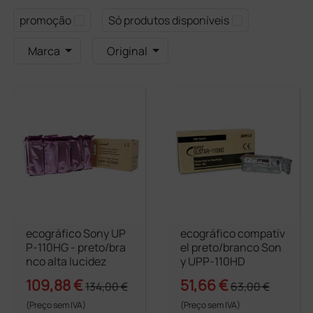
promoção
Só produtos disponíveis
Marca
Original
ecográfico Sony UP
ecográfico compatív
P-110HG - preto/bra
el preto/branco Son
nco alta lucidez
y UPP-110HD
109,88 €
51,66 €
134,00 €
63,00 €
(Preço sem IVA)
(Preço sem IVA)