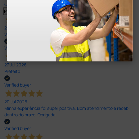
Click here to read them all >
Previous
Next
27 Jul 2026
Very good
Verified buyer
27 Jul 2026
Prefeito
Verified buyer
20 Jul 2026
Minha experiência foi super positiva. Bom atendimento e recebi
dentro do prazo. Obrigada.
Verified buyer