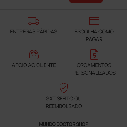
local_shipping
credit_card
ENTREGAS RÁPIDAS
ESCOLHA COMO
PAGAR
support_agent
request_quote
APOIO AO CLIENTE
ORÇAMENTOS
PERSONALIZADOS
verified_user
SATISFEITO OU
REEMBOLSADO
MUNDO DOCTOR SHOP