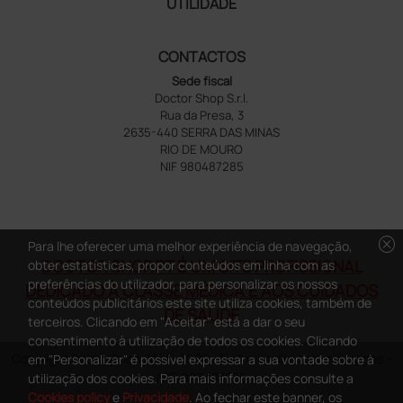
UTILIDADE
CONTACTOS
Sede fiscal
Doctor Shop S.r.l.
Rua da Presa, 3
2635-440 SERRA DAS MINAS
RIO DE MOURO
NIF 980487285
cancel
Para lhe oferecer uma melhor experiência de navegação,
DOCTOR SHOP.PT É UM SITE PROFISSIONAL
obter estatísticas, propor conteúdos em linha com as
preferências do utilizador, para personalizar os nossos
DEDICADO À CLASSE MÉDICA E AOS CUIDADOS
conteúdos publicitários este site utiliza cookies, também de
DE SAÚDE
terceiros. Clicando em "Aceitar" está a dar o seu
consentimento à utilização de todos os cookies. Clicando
Copyright DoctorShop 2005-2026 - Todos os direitos reservados -
em "Personalizar" é possível expressar a sua vontade sobre à
NIF: 980487285
utilização dos cookies. Para mais informações consulte a
Cookies policy
e
Privacidade
. Ao fechar este banner, os