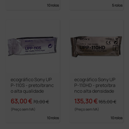
10 rolos
5 rolos
ecográfico Sony UP
ecográfico Sony UP
P-110S - preto/branc
P-110HD - preto/bra
o alta qualidade
nco alta densidade
63,00 €
135,30 €
70,00 €
165,00 €
(Preço sem IVA)
(Preço sem IVA)
10 rolos
10 rolos