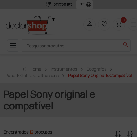
call_quality
language
211220187
0
person
favorite_border
shopping_cart
two_page
menu
search
home
Home
Instrumentos
Ecógrafos
Papel E Gel Para Ultrassons
Papel Sony Original E Compatível
Papel Sony original e
compatível
Encontrados
12
produtos