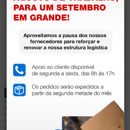
Sony UPP-84HG Pap
de ecografia Sony U
el ecográfico compa
PC-21L cor para UP 2
tível preto/branco
0/21/25
86,00 €
124,00 €
(Preço sem IVA)
(Preço sem IVA)
10 rolos
1 kit
Excellent
4,8
/5
165
reviews
Our 4 and 5 star reviews.