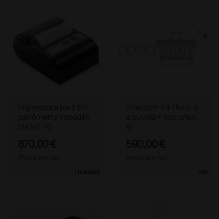
Impressora para tim
Intercom Kit (fone d
panômetro Impedân
e ouvido + microfon
cia MT-10
e)
870,00 €
590,00 €
(Preço sem IVA)
(Preço sem IVA)
1 unidade
1 kit