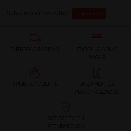
;
Subscrever newsletter
Inscreva-se
local_shipping
credit_card
ENTREGAS RÁPIDAS
ESCOLHA COMO
PAGAR
support_agent
request_quote
APOIO AO CLIENTE
ORÇAMENTOS
PERSONALIZADOS
verified_user
SATISFEITO OU
REEMBOLSADO