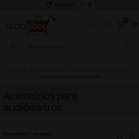
call_quality
language
211220187
0
person
favorite_border
shopping_cart
two_page
menu
search
home
Home
Instrumentos
Audiômetros E Acessórios
Acessórios Para Audiômetros
Acessórios para
audiômetros
Encontrados
9
produtos