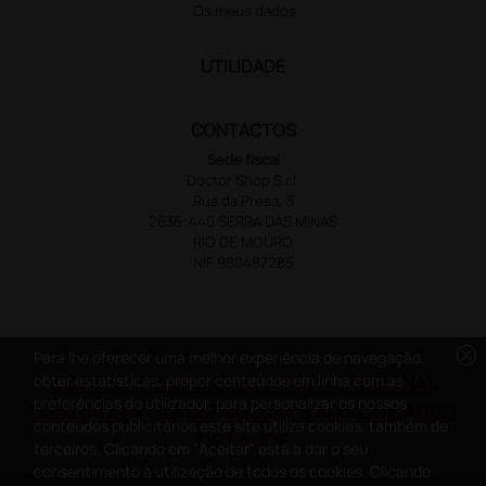
Os meus dados
UTILIDADE
CONTACTOS
Sede fiscal
Doctor Shop S.r.l.
Rua da Presa, 3
2635-440 SERRA DAS MINAS
RIO DE MOURO
NIF 980487285
cancel
Para lhe oferecer uma melhor experiência de navegação,
DOCTOR SHOP.PT É UM SITE PROFISSIONAL
obter estatísticas, propor conteúdos em linha com as
preferências do utilizador, para personalizar os nossos
DEDICADO À CLASSE MÉDICA E AOS CUIDADOS
conteúdos publicitários este site utiliza cookies, também de
DE SAÚDE
terceiros. Clicando em "Aceitar" está a dar o seu
consentimento à utilização de todos os cookies. Clicando