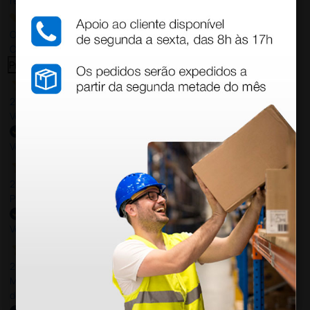
reviews
Our 4 and 5 star reviews.
Click here to read them all >
Previous
Next
27 Jul 2026
Very good
Verified buyer
27 Jul 2026
Prefeito
Verified buyer
20 Jul 2026
Minha experiência foi super positiva. Bom atendimento e recebi
dentro do prazo. Obrigada.