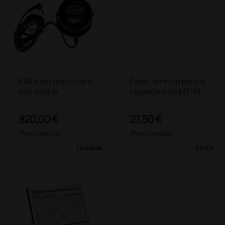
PA5 fone único para
Papel térmico para ti
uso adulto
mpanômetro MT-10
820,00 €
27,50 €
(Preço sem IVA)
(Preço sem IVA)
1 unidade
3 rolos