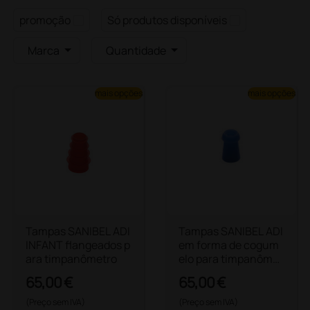
promoção
Só produtos disponíveis
Marca
Quantidade
mais opções
mais opções
Tampas SANIBEL ADI
Tampas SANIBEL ADI
INFANT flangeados p
em forma de cogum
ara timpanômetro
elo para timpanômet
ro
65,00 €
65,00 €
(Preço sem IVA)
(Preço sem IVA)