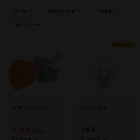
Marca
Descartável
Medida
Tamanho
mais opções
reanimação Cpr
descartável
3,23 €
3,16 €
4,04 €
(Preço sem IVA)
(Preço sem IVA)