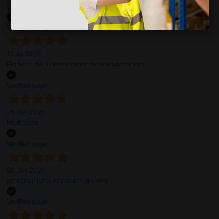
Very good
Verified buyer
13 Jul 2026
Perfeito ,fácil de encomendar e envio rápido
Verified buyer
26 Jun 2026
Muito boa.
Verified buyer
26 Jun 2026
amazing! easy and quick delivery
Verified buyer