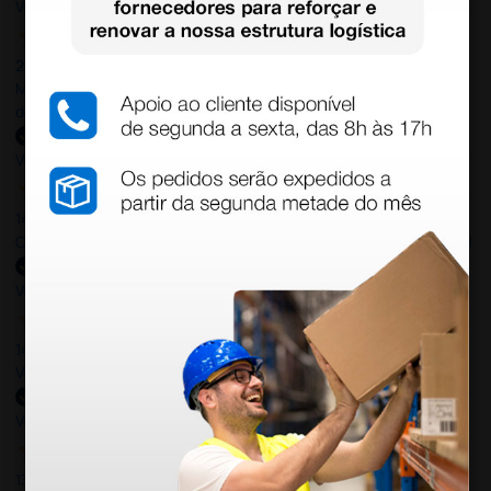
Verified buyer
20 Jul 2026
Minha experiência foi super positiva. Bom atendimento e recebi
dentro do prazo. Obrigada.
Verified buyer
14 Jul 2026
Correct and timely delivery. Large offer of products. Good service!
Verified buyer
14 Jul 2026
Very Good!
Verified buyer
13 Jul 2026