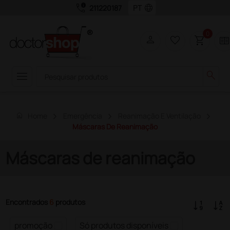
call_quality
language
211220187
0
person
favorite_border
shopping_cart
two_page
menu
search
home
Home
Emergência
Reanimação E Ventilação
Máscaras De Reanimação
Máscaras de reanimação
Encontrados
6
produtos
promoção
Só produtos disponíveis