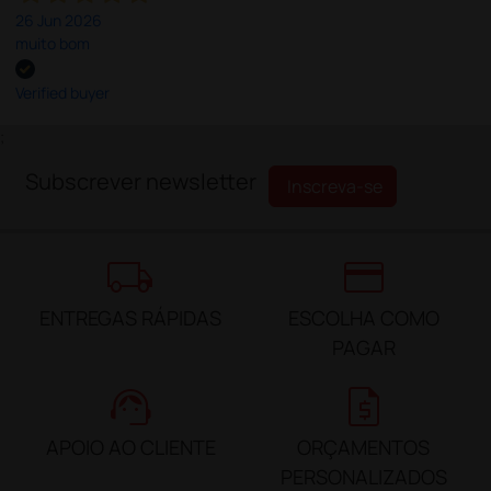
26 Jun 2026
muito bom
Verified buyer
;
Subscrever newsletter
Inscreva-se
local_shipping
credit_card
ENTREGAS RÁPIDAS
ESCOLHA COMO
PAGAR
support_agent
request_quote
APOIO AO CLIENTE
ORÇAMENTOS
PERSONALIZADOS