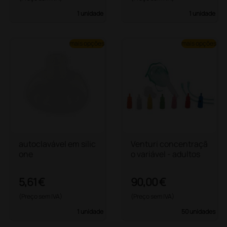
1 unidade
1 unidade
mais opções
mais opções
autoclavável em silic
Venturi concentraçã
one
o variável - adultos
5,61 €
90,00 €
(Preço sem IVA)
(Preço sem IVA)
1 unidade
50 unidades