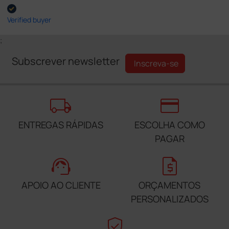
Verified buyer
;
Subscrever newsletter
Inscreva-se
local_shipping
credit_card
ENTREGAS RÁPIDAS
ESCOLHA COMO
PAGAR
support_agent
request_quote
APOIO AO CLIENTE
ORÇAMENTOS
PERSONALIZADOS
verified_user