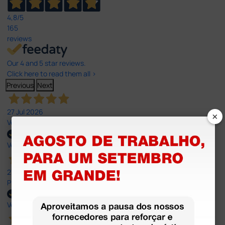
4,8
/5
165
reviews
Our 4 and 5 star reviews.
Click here to read them all >
Previous
Next
27 Jul 2026
×
Very good
Verified buyer
27 Jul 2026
Prefeito
Verified buyer