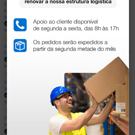
20 Jul 2026
Minha experiência foi super positiva. Bom atendimento e recebi
dentro do prazo. Obrigada.
Verified buyer
14 Jul 2026
Correct and timely delivery. Large offer of products. Good service!
Verified buyer
14 Jul 2026
Very Good!
Verified buyer
13 Jul 2026
Very good