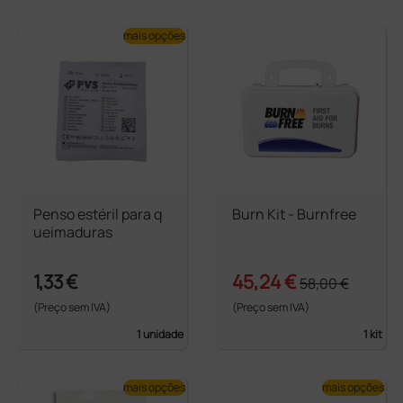
mais opções
Penso estéril para q
Burn Kit - Burnfree
ueimaduras
1,33 €
45,24 €
58,00 €
(Preço sem IVA)
(Preço sem IVA)
1 unidade
1 kit
mais opções
mais opções