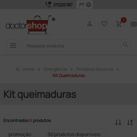
call_quality
language
211220187
0
person
favorite_border
shopping_cart
two_page
menu
search
home
Home
Emergência
Primeiros Socorros
Kit Queimaduras
Kit queimaduras
Encontrados
6
produtos
promoção
Só produtos disponíveis