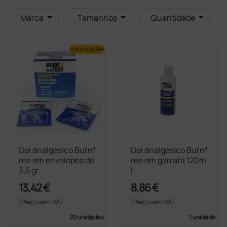
Marca
Tamanhos
Quantidade
mais opções
Gel analgésico Burnf
Gel analgésico Burnf
ree em envelopes de
ree em garrafa 120m
3,5 gr
l
13,42 €
8,86 €
(Preço sem IVA)
(Preço sem IVA)
20 unidades
1 unidade