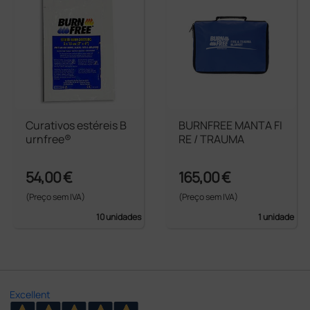
Curativos estéreis B
BURNFREE MANTA FI
urnfree®
RE / TRAUMA
54,00 €
165,00 €
(Preço sem IVA)
(Preço sem IVA)
10 unidades
1 unidade
Excellent