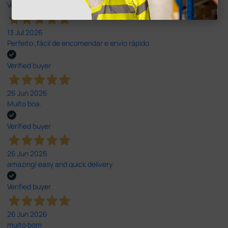
Verified buyer
13 Jul 2026
Perfeito ,fácil de encomendar e envio rápido
Verified buyer
26 Jun 2026
Muito boa.
Verified buyer
26 Jun 2026
amazing! easy and quick delivery
Verified buyer
26 Jun 2026
muito bom