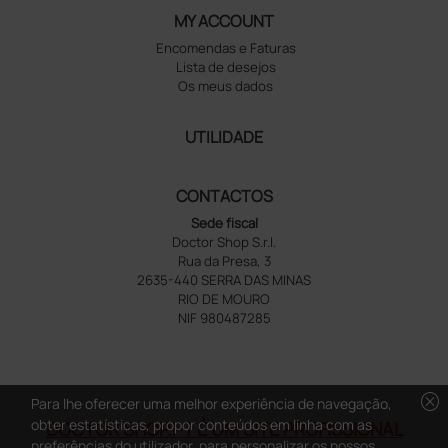
MY ACCOUNT
Encomendas e Faturas
Lista de desejos
Os meus dados
UTILIDADE
CONTACTOS
Sede fiscal
Doctor Shop S.r.l.
Rua da Presa, 3
2635-440 SERRA DAS MINAS
RIO DE MOURO
NIF 980487285
cancel
Para lhe oferecer uma melhor experiência de navegação,
obter estatísticas, propor conteúdos em linha com as
DOCTOR SHOP.PT É UM SITE PROFISSIONAL
preferências do utilizador, para personalizar os nossos