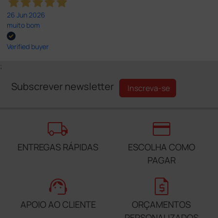
26 Jun 2026
muito bom
Verified buyer
;
Subscrever newsletter
Inscreva-se
local_shipping
credit_card
ENTREGAS RÁPIDAS
ESCOLHA COMO
PAGAR
support_agent
request_quote
APOIO AO CLIENTE
ORÇAMENTOS
PERSONALIZADOS