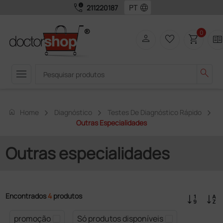
call_quality
language
211220187
0
person
favorite_border
shopping_cart
two_page
menu
search
home
Home
Diagnóstico
Testes De Diagnóstico Rápido
Outras Especialidades
Outras especialidades
Encontrados
4
produtos
promoção
Só produtos disponíveis