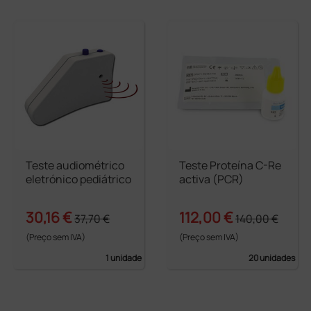
Teste audiométrico
Teste Proteína C-Re
eletrónico pediátrico
activa (PCR)
30,16 €
112,00 €
37,70 €
140,00 €
(Preço sem IVA)
(Preço sem IVA)
1 unidade
20 unidades