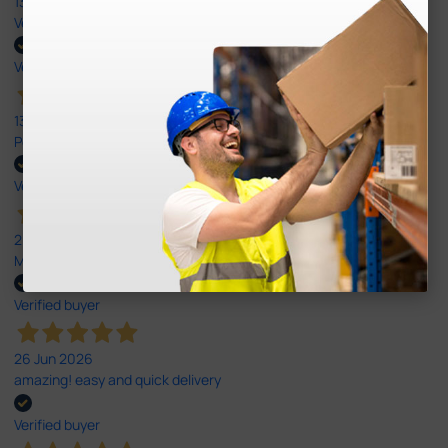
13 Jul 2026
Very good
Verified buyer
13 Jul 2026
Perfeito ,fácil de encomendar e envio rápido
Verified buyer
26 Jun 2026
Muito boa.
Verified buyer
26 Jun 2026
amazing! easy and quick delivery
Verified buyer