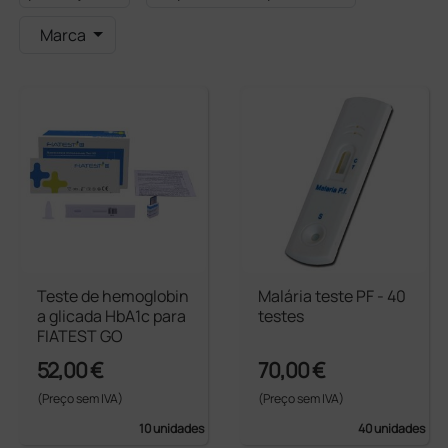
Marca
Teste de hemoglobin
Malária teste PF - 40
a glicada HbA1c para
testes
FIATEST GO
52,00 €
70,00 €
(Preço sem IVA)
(Preço sem IVA)
10 unidades
40 unidades