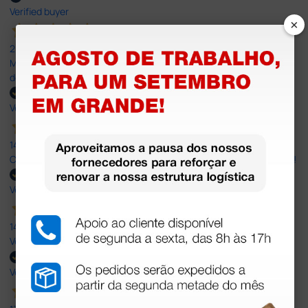
Verified buyer
×
20 Jul 2026
Minha experiência foi super positiva. Bom atendimento e recebi
dentro do prazo. Obrigada.
Verified buyer
14 Jul 2026
Correct and timely delivery. Large offer of products. Good service!
Verified buyer
14 Jul 2026
Very Good!
Verified buyer