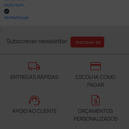
muito bom
Verified buyer
;
Subscrever newsletter
Inscreva-se
local_shipping
credit_card
ENTREGAS RÁPIDAS
ESCOLHA COMO
PAGAR
support_agent
request_quote
APOIO AO CLIENTE
ORÇAMENTOS
PERSONALIZADOS