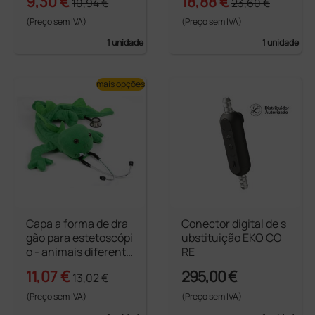
9,30 €
18,88 €
10,94 €
23,60 €
(Preço sem IVA)
(Preço sem IVA)
1 unidade
1 unidade
mais opções
Capa a forma de dra
Conector digital de s
gão para estetoscópi
ubstituição EKO CO
o - animais diferente
RE
s
11,07 €
295,00 €
13,02 €
(Preço sem IVA)
(Preço sem IVA)