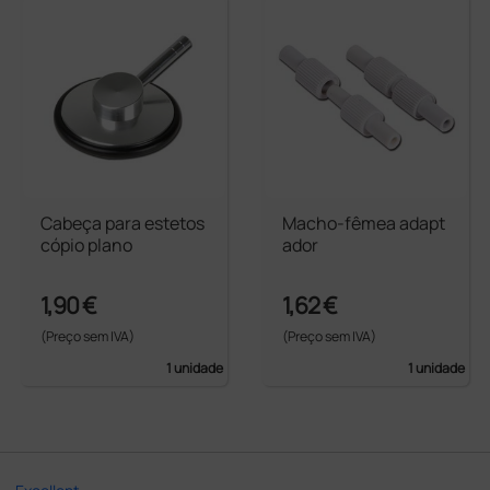
Cabeça para estetos
Macho-fêmea adapt
cópio plano
ador
1,90 €
1,62 €
(Preço sem IVA)
(Preço sem IVA)
1 unidade
1 unidade