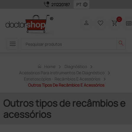
call_quality
language
211220187
0
person
favorite_border
shopping_cart
two_page
menu
search
home
Home
Diagnóstico
Acessórios Para Instrumentos De Diagnóstico
Estetoscópios - Recâmbios E Acessórios
Outros Tipos De Recâmbios E Acessórios
Outros tipos de recâmbios e
acessórios