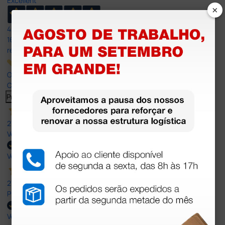
Excellent
×
4,8
/5
165
reviews
Our 4 and 5 star reviews.
Click here to read them all >
Previous
Next
27 Jul 2026
Very good
Verified buyer
27 Jul 2026
Prefeito
Verified buyer