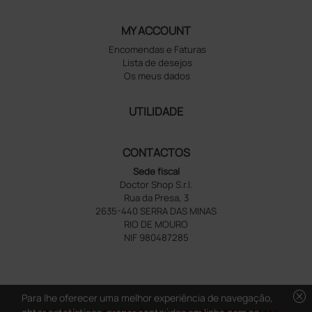
MY ACCOUNT
Encomendas e Faturas
Lista de desejos
Os meus dados
UTILIDADE
CONTACTOS
Sede fiscal
Doctor Shop S.r.l.
Rua da Presa, 3
2635-440 SERRA DAS MINAS
RIO DE MOURO
NIF 980487285
cancel
Para lhe oferecer uma melhor experiência de navegação,