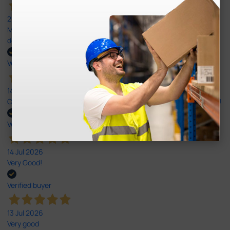
20 Jul 2026
Minha experiência foi super positiva. Bom atendimento e recebi
dentro do prazo. Obrigada.
Verified buyer
14 Jul 2026
Correct and timely delivery. Large offer of products. Good service!
Verified buyer
14 Jul 2026
Very Good!
Verified buyer
13 Jul 2026
Very good