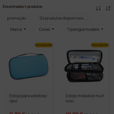
Encontrados
8
produtos
promoção
Só produtos disponíveis
Marca
Cores
Tipologia/modelo
mais opções
mais opções
Estojo para estetosc
Estojo maleável mult
ópio
iuso