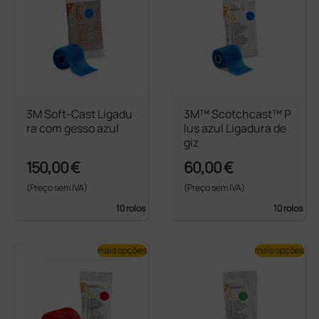
3M Soft-Cast Ligadu
3M™ Scotchcast™ P
ra com gesso azul
lus azul Ligadura de
giz
150,00 €
60,00 €
(Preço sem IVA)
(Preço sem IVA)
10 rolos
10 rolos
mais opções
mais opções