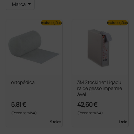
Marca
mais opções
mais opções
ortopédica
3M Stockinet Ligadu
ra de gesso imperme
ável
5,81 €
42,60 €
(Preço sem IVA)
(Preço sem IVA)
9 rolos
1 rolo