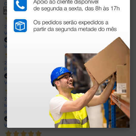
Click here to read them all >
Previous
Next
27 Jul 2026
Very good
Verified buyer
27 Jul 2026
Prefeito
Verified buyer
20 Jul 2026
Minha experiência foi super positiva. Bom atendimento e recebi
dentro do prazo. Obrigada.
Verified buyer