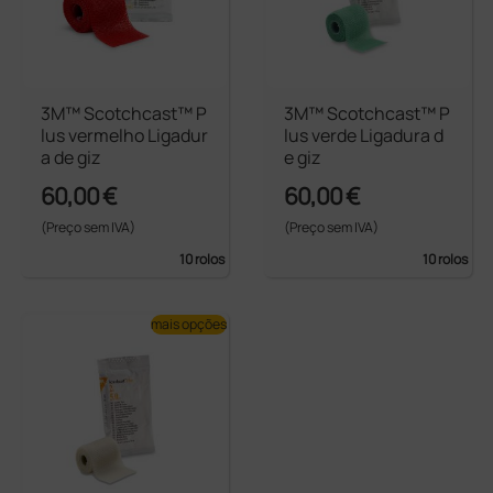
3M™ Scotchcast™ P
3M™ Scotchcast™ P
lus vermelho Ligadur
lus verde Ligadura d
a de giz
e giz
60,00 €
60,00 €
(Preço sem IVA)
(Preço sem IVA)
10 rolos
10 rolos
mais opções