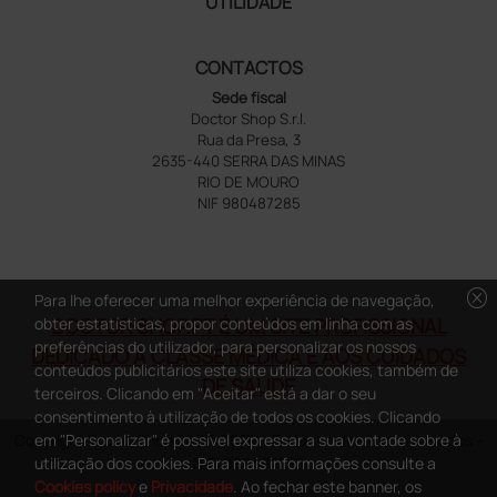
UTILIDADE
CONTACTOS
Sede fiscal
Doctor Shop S.r.l.
Rua da Presa, 3
2635-440 SERRA DAS MINAS
RIO DE MOURO
NIF 980487285
cancel
Para lhe oferecer uma melhor experiência de navegação,
DOCTOR SHOP.PT É UM SITE PROFISSIONAL
obter estatísticas, propor conteúdos em linha com as
preferências do utilizador, para personalizar os nossos
DEDICADO À CLASSE MÉDICA E AOS CUIDADOS
conteúdos publicitários este site utiliza cookies, também de
DE SAÚDE
terceiros. Clicando em "Aceitar" está a dar o seu
consentimento à utilização de todos os cookies. Clicando
Copyright DoctorShop 2005-2026 - Todos os direitos reservados -
em "Personalizar" é possível expressar a sua vontade sobre à
NIF: 980487285
utilização dos cookies. Para mais informações consulte a
Cookies policy
e
Privacidade
. Ao fechar este banner, os