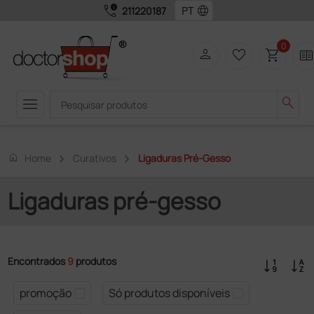
call_quality
language
211220187
0
person
favorite_border
shopping_cart
two_page
menu
search
home
Home
Curativos
Ligaduras Pré-Gesso
Ligaduras pré-gesso
Encontrados
9
produtos
promoção
Só produtos disponíveis