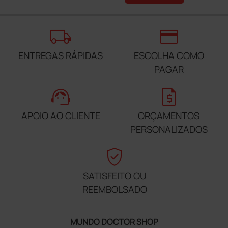
local_shipping
credit_card
ENTREGAS RÁPIDAS
ESCOLHA COMO
PAGAR
support_agent
request_quote
APOIO AO CLIENTE
ORÇAMENTOS
PERSONALIZADOS
verified_user
SATISFEITO OU
REEMBOLSADO
MUNDO DOCTOR SHOP