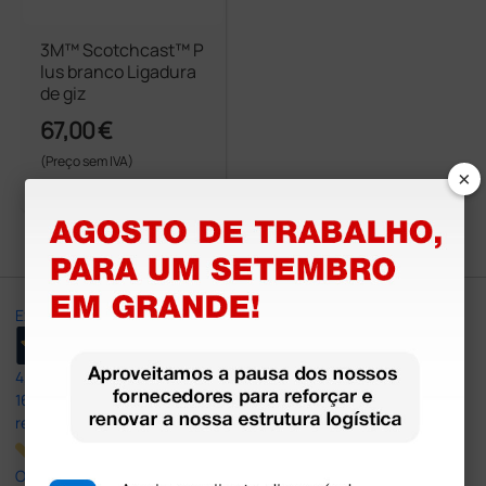
3M™ Scotchcast™ P
lus branco Ligadura
de giz
67,00 €
(Preço sem IVA)
×
10 rolos
Excellent
4,8
/5
165
reviews
Our 4 and 5 star reviews.