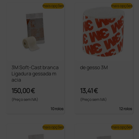
mais opções
mais opções
3M Soft-Cast branca
de gesso 3M
Ligadura gessada m
acia
150,00 €
13,41 €
(Preço sem IVA)
(Preço sem IVA)
10 rolos
12 rolos
mais opções
mais opções