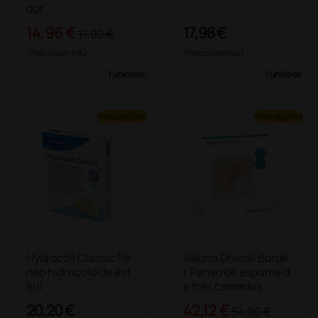
dor
14,96 €
17,98 €
17,00 €
(Preço sem IVA)
(Preço sem IVA)
1 unidade
1 unidade
mais opções
mais opções
Hydrocoll Classic Pe
Askina Dressil Borde
nso hidrocolóide est
r Penso de espuma d
éril
e três camadas
20,20 €
42,12 €
54,00 €