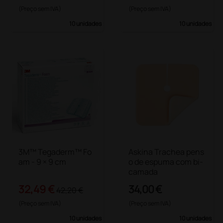
(Preço sem IVA)
(Preço sem IVA)
10 unidades
10 unidades
3M™ Tegaderm™ Fo
Askina Trachea pens
am - 9 × 9 cm
o de espuma com bi-
camada
32,49 €
34,00 €
42,20 €
(Preço sem IVA)
(Preço sem IVA)
10 unidades
10 unidades