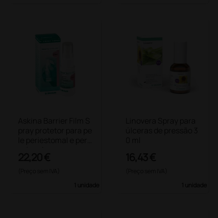
Askina Barrier Film S
Linovera Spray para
pray protetor para pe
úlceras de pressão 3
le periestomal e peril
0 ml
esional
22,20 €
16,43 €
(Preço sem IVA)
(Preço sem IVA)
1 unidade
1 unidade