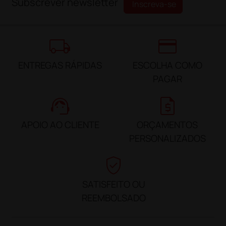
Subscrever newsletter
Inscreva-se
local_shipping
credit_card
ENTREGAS RÁPIDAS
ESCOLHA COMO
PAGAR
support_agent
request_quote
APOIO AO CLIENTE
ORÇAMENTOS
PERSONALIZADOS
verified_user
SATISFEITO OU
REEMBOLSADO