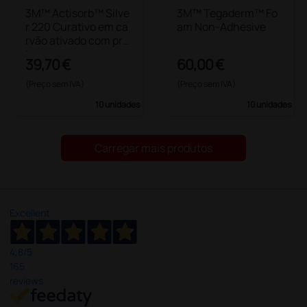
3M™ Actisorb™ Silve
3M™ Tegaderm™ Fo
r 220 Curativo em ca
am Non-Adhesive
rvão ativado com pra
ta
39,70 €
60,00 €
(Preço sem IVA)
(Preço sem IVA)
10 unidades
10 unidades
Carregar mais produtos
Excellent
4,8
/5
165
reviews