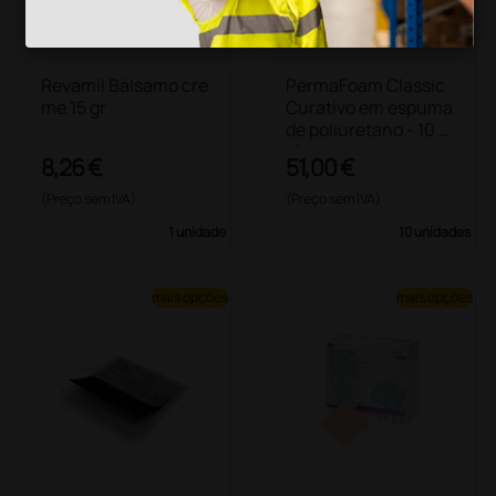
Revamil Bálsamo cre
PermaFoam Classic
me 15 gr
Curativo em espuma
de poliuretano - 10 ×
10 cm
8,26 €
51,00 €
(Preço sem IVA)
(Preço sem IVA)
1 unidade
10 unidades
mais opções
mais opções