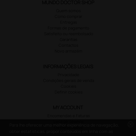
MUNDO DOCTOR SHOP
Quem somos
Como comprar
Entregas
Formas de pagamento
Satisfeito ou reembolsado
Garantias
Contactos
Novo armazém
INFORMAÇÕES LEGAIS
Privacidade
Condições gerais de venda
Cookies
Definir cookies
MY ACCOUNT
Encomendas e Faturas
Lista de desejos
cancel
Para lhe oferecer uma melhor experiência de navegação,
Os meus dados
obter estatísticas, propor conteúdos em linha com as