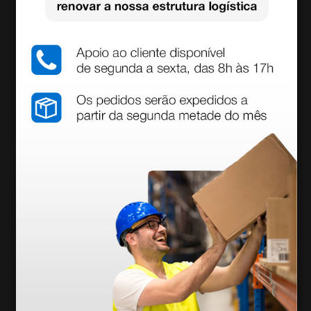
DuoDERM Extra Thin
Remove adesivo Ese
Curativo oclusivo hi
nta Spray frasco 150
drocoloidal fino
ml
13,51 €
30,30 €
(Preço sem IVA)
(Preço sem IVA)
5 unidades
1 unidade
mais opções
mais opções