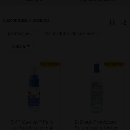
Encontrados
31
produtos
promoção
Só produtos disponíveis
Marca
mais opções
mais opções
3M™ Cavilon™ Pelíc
B. Braun Prontosan
ula Protetora sem Ar
Solução para feridas