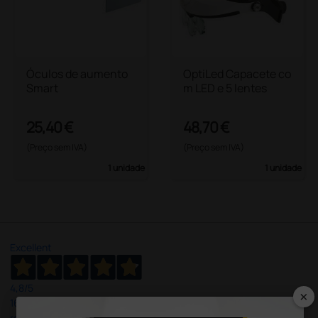
Óculos de aumento
OptiLed Capacete co
Smart
m LED e 5 lentes
25,40 €
48,70 €
(Preço sem IVA)
(Preço sem IVA)
1 unidade
1 unidade
Excellent
4,8
/5
×
165
reviews