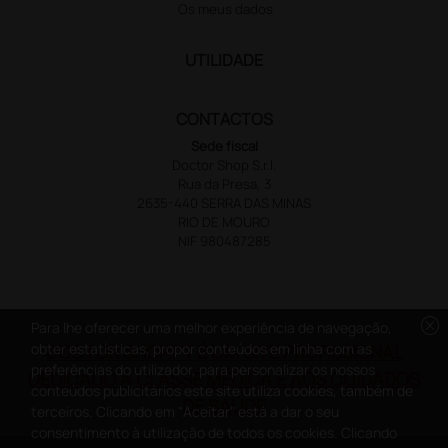
Os meus dados
UTILIDADE
CONTACTOS
Sede fiscal
Doctor Shop S.r.l.
Rua da Presa, 3
2635-440 SERRA DAS MINAS
RIO DE MOURO
NIF 980487285
cancel
Para lhe oferecer uma melhor experiência de navegação,
obter estatísticas, propor conteúdos em linha com as
DOCTOR SHOP.PT É UM SITE PROFISSIONAL
preferências do utilizador, para personalizar os nossos
DEDICADO À CLASSE MÉDICA E AOS CUIDADOS
conteúdos publicitários este site utiliza cookies, também de
DE SAÚDE
terceiros. Clicando em "Aceitar" está a dar o seu
consentimento à utilização de todos os cookies. Clicando