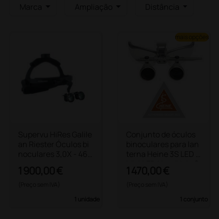
Marca
Ampliação
Distância
mais opções
Supervu HiRes Galile
Conjunto de óculos
an Riester Óculos bi
binoculares para lan
noculares 3,0X - 460
terna Heine 3S LED e
mm
ML4 LED HeadLight®
1 900,00 €
1 470,00 €
(Preço sem IVA)
(Preço sem IVA)
1 unidade
1 conjunto