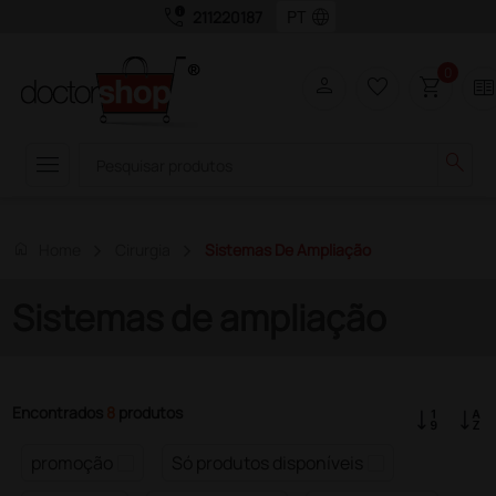
call_quality
language
211220187
0
person
favorite_border
shopping_cart
two_page
menu
search
home
Home
Cirurgia
Sistemas De Ampliação
Sistemas de ampliação
Encontrados
8
produtos
promoção
Só produtos disponíveis