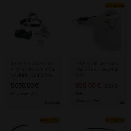
mais opções
Kit de lâmpada front
NIKE - Calliope teles
al ML4 LED com mPa
cópio 3x + Iride proje
ck UNPLUGGED, tran
ctor
sformador e óculos d
5 030,00 €
850,00 €
1 000,0
e proteção binocular
es HRP 6x - 340 mm
0 €
(Preço sem IVA)
(Preço sem IVA)
1 unidade
1 kit
mais opções
mais opções