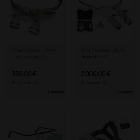
Óculos binoculares
Óculos binoculares
com ampliação
Heine HRP®
359,00 €
2 000,00 €
(Preço sem IVA)
(Preço sem IVA)
1 unidade
1 conjunto