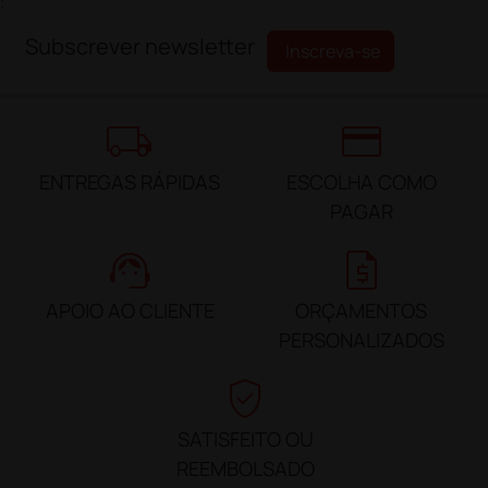
;
Subscrever newsletter
Inscreva-se
local_shipping
credit_card
ENTREGAS RÁPIDAS
ESCOLHA COMO
PAGAR
support_agent
request_quote
APOIO AO CLIENTE
ORÇAMENTOS
PERSONALIZADOS
verified_user
SATISFEITO OU
REEMBOLSADO