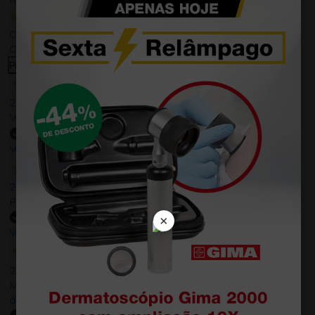
Our 4 and 5 star reviews.
Click here to read them all >
Previous
Next
27 Jul 2026
Very good
Verified buyer
27 Jul 2026
Prefeito
×
Verified buyer
20 Jul 2026
Minha experiência foi super positiva. Bom atendimento e recebi
dentro do prazo. Obrigada.