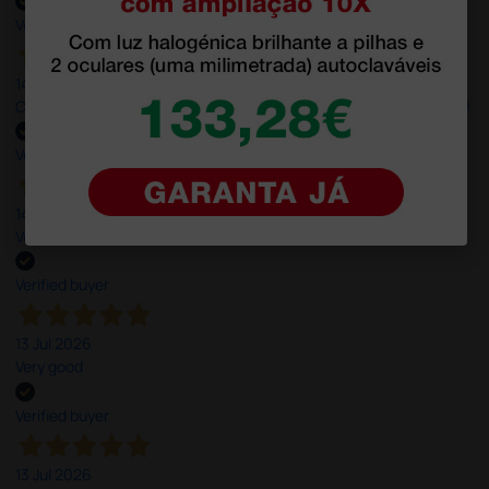
Verified buyer
14 Jul 2026
Correct and timely delivery. Large offer of products. Good service!
Verified buyer
14 Jul 2026
Very Good!
Verified buyer
13 Jul 2026
Very good
Verified buyer
13 Jul 2026