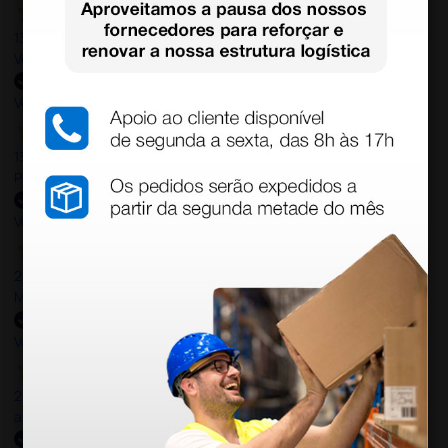
13 Jul 2026
Very good
Verified buyer
13 Jul 2026
Perfeito ,fácil de encomendar e envio rápido
Verified buyer
26 Jun 2026
Muito boa.
Verified buyer
26 Jun 2026
amazing! easy and quick delivery