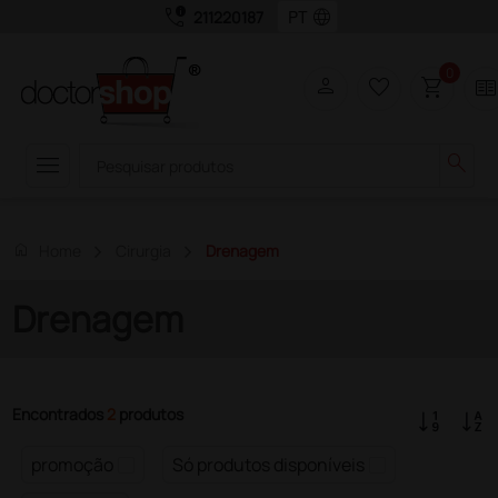
call_quality
language
211220187
0
person
favorite_border
shopping_cart
two_page
menu
search
home
Home
Cirurgia
Drenagem
Drenagem
Encontrados
2
produtos
promoção
Só produtos disponíveis