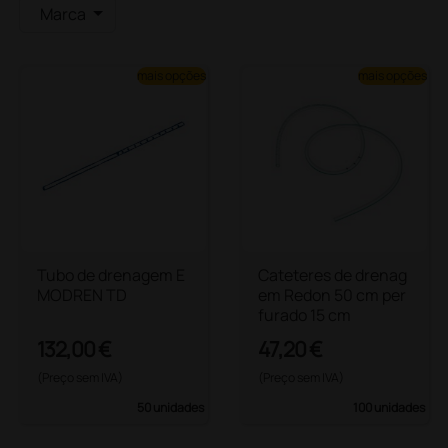
Marca
mais opções
mais opções
Tubo de drenagem E
Cateteres de drenag
MODREN TD
em Redon 50 cm per
furado 15 cm
132,00 €
47,20 €
(Preço sem IVA)
(Preço sem IVA)
50 unidades
100 unidades