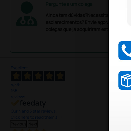
Pergunte a um colega
Ainda tem dúvidas?Necessita de mais
esclarecimentos? Envie agora a sua que
colegas que já adquiriram este produto.
Excellent
4,8
/5
165
reviews
Our 4 and 5 star reviews.
Click here to read them all >
Previous
Next