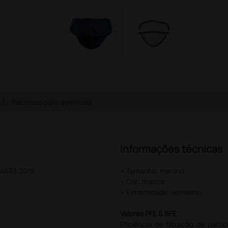
ave_alt
Recursos para download
Informações técnicas
 14683:2019.
• Tamanho: menino
• Cor: branco
• Extremidade: vermelho
Valores PFE & BFE
Eficiência de filtração de par