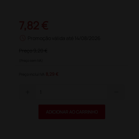
7,82 €
schedule
Promoção válida até 14/08/2026
Preço
9,20 €
(Preço sem IVA)
8,29 €
Preço inclui IVA
add
remove
ADICIONAR AO CARRINHO