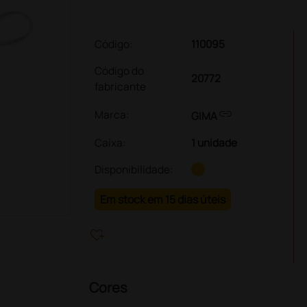
Código:
110095
Código do
20772
fabricante
link
Marca:
GIMA
Caixa
:
1 unidade
Disponibilidade:
Em stock em 15 dias úteis
heart_plus
Cores