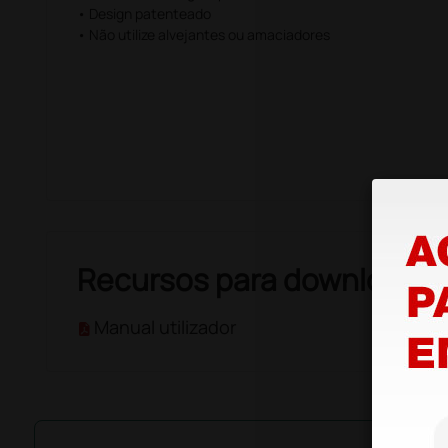
• Design patenteado
• Não utilize alvejantes ou amaciadores
Recursos para download
Manual utilizador