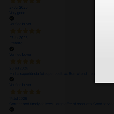
27 Jul 2026
Very good
Verified buyer
27 Jul 2026
Prefeito
Verified buyer
20 Jul 2026
Minha experiência foi super positiva. Bom atendimento e recebi 
Verified buyer
14 Jul 2026
Correct and timely delivery. Large offer of products. Good service