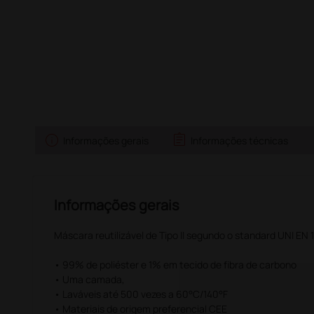
info
assignment
s
Informações gerais
Informações técnicas
Informações gerais
Máscara reutilizável de Tipo II segundo o standard UNI EN
• 99% de poliéster e 1% em tecido de fibra de carbono
• Uma camada,
• Laváveis até 500 vezes a 60°C/140°F
• Materiais de origem preferencial CEE