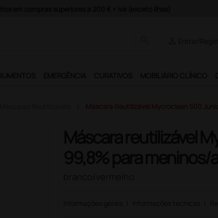
Pagamentos Seguros e Garantia de Satisfação!
search
person
Entrar/Regis
RUMENTOS
EMERGÊNCIA
CURATIVOS
MOBILIÁRIO CLÍNICO
Máscaras Reutilizáveis
Máscara Reutilizável Mycroclean 500 Juni
Máscara reutilizável M
99,8% para meninos/
branco/vermelho
Informações gerais
|
Informações técnicas
|
Re