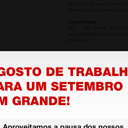
citotóxicas em base a testes r
(testes laboratorias realizados 
Carga biológica
UFC < 30 (testes laborator
Permeabilidade ao ar (cm2/cm3/
Hohenstein) = 7,5.