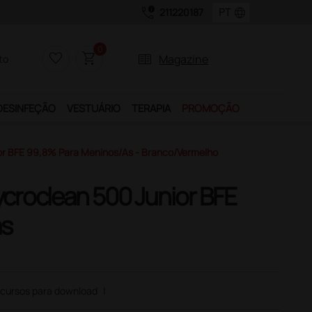
call_quality
language
211220187
0
favorite_border
shopping_cart
two_pager
Magazine
to
DESINFEÇÃO
VESTUÁRIO
TERAPIA
PROMOÇÃO
or BFE 99,8% Para Meninos/as - Branco/vermelho
ycroclean 500 Junior BFE
as
cursos para download
|