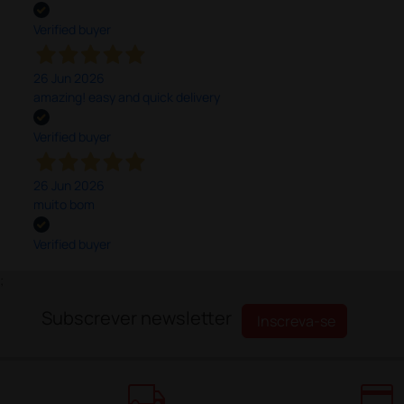
Verified buyer
26 Jun 2026
amazing! easy and quick delivery
Verified buyer
26 Jun 2026
muito bom
Verified buyer
;
Subscrever newsletter
Inscreva-se
local_shipping
credit_card