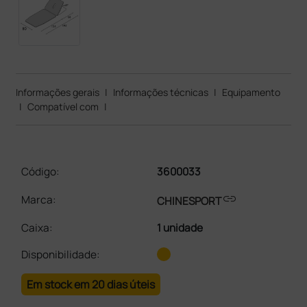
Informações gerais
|
Informações técnicas
|
Equipamento
|
Compatível com
|
Código:
3600033
link
Marca:
CHINESPORT
Caixa
:
1 unidade
Disponibilidade:
Em stock em 20 dias úteis