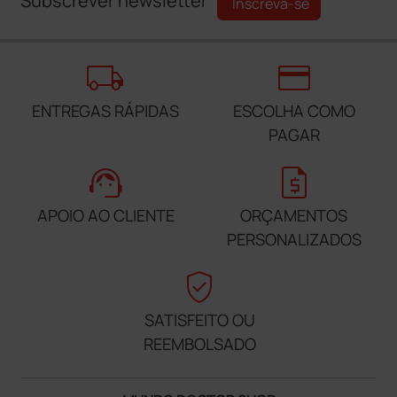
Subscrever newsletter
Inscreva-se
local_shipping
credit_card
ENTREGAS RÁPIDAS
ESCOLHA COMO
PAGAR
support_agent
request_quote
APOIO AO CLIENTE
ORÇAMENTOS
PERSONALIZADOS
verified_user
SATISFEITO OU
REEMBOLSADO