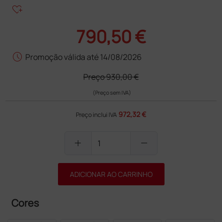
heart_plus
790,50 €
schedule
Promoção válida até 14/08/2026
Preço
930,00 €
(Preço sem IVA)
972,32 €
Preço inclui IVA
add
remove
ADICIONAR AO CARRINHO
Cores