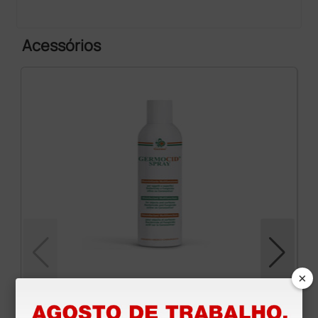
Acessórios
×
Desinfetante para ambientes Germocid Spray -
400 ml