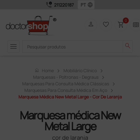
call_quality
language
211220187
0
person
favorite_border
shopping_cart
two_pager
menu
search
home
Home
Mobiliário Clínico
Marquesas - Poltronas - Degraus
Marquesas Para Consulta Médica Clássicas
Marquesas Para Consulta Médica Em Aço
Marquesa Médica New Metal Large - Cor De Laranja
Marquesa médica New
Metal Large
cor de laranja