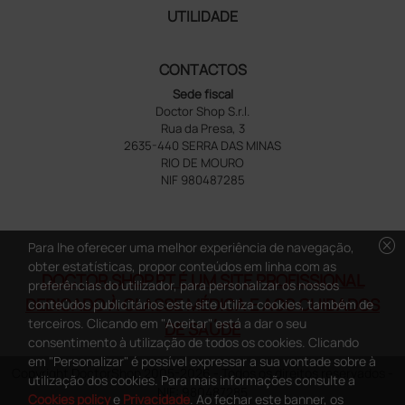
UTILIDADE
CONTACTOS
Sede fiscal
Doctor Shop S.r.l.
Rua da Presa, 3
2635-440 SERRA DAS MINAS
RIO DE MOURO
NIF 980487285
cancel
Para lhe oferecer uma melhor experiência de navegação,
obter estatísticas, propor conteúdos em linha com as
DOCTOR SHOP.PT É UM SITE PROFISSIONAL
preferências do utilizador, para personalizar os nossos
DEDICADO À CLASSE MÉDICA E AOS CUIDADOS
conteúdos publicitários este site utiliza cookies, também de
terceiros. Clicando em "Aceitar" está a dar o seu
DE SAÚDE
consentimento à utilização de todos os cookies. Clicando
em "Personalizar" é possível expressar a sua vontade sobre à
Copyright DoctorShop 2005-2026 - Todos os direitos reservados -
utilização dos cookies. Para mais informações consulte a
NIF: 980487285
Cookies policy
e
Privacidade
. Ao fechar este banner, os