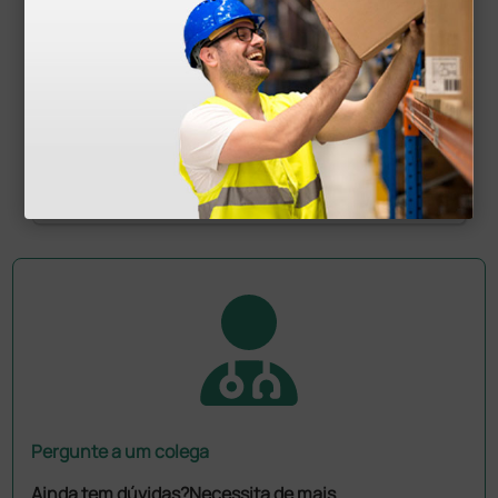
Marquesa New Metal Standard, largura 68 cm -
vermelho
704,00 €
880,00 €
(Preço sem IVA)
1 unidade
Pergunte a um colega
Ainda tem dúvidas?Necessita de mais