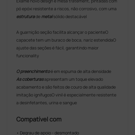
Exame novo design e mesa tratement, pintadas com
pó epóxi resistente a riscos, não corrosivo, com uma
estrutura
de
metal
sólido destacável
A guarnição seção facilita alcançar o pacienteO
capacete tem um buraco de boca, nariz estendidaO
ajuste das seções é fácil, garantindo maior
funcionality
O preenchimento
é em espuma de alta densidade
As coberturas
apresentam um toque elevado
acabamento e são feitos de couro de alta qualidade
imitação ignífugosO vinil é especialmente resistente
a desinfetantes, urina e sangue
Compatível com
• Degrau de apoio - desmontado