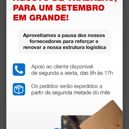
6,71 €
7,46 €
(Preço sem IVA)
1 unidade
Produtos similares