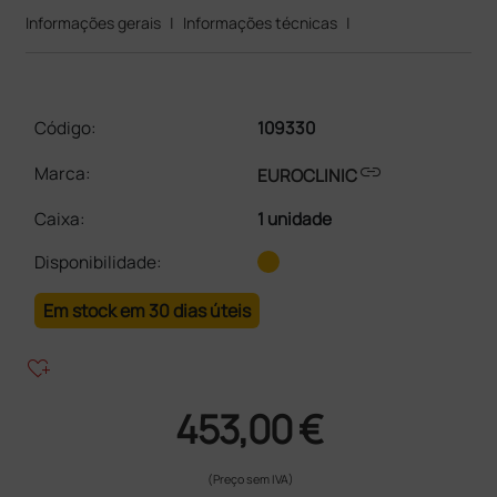
Informações gerais
|
Informações técnicas
|
Código:
109330
link
Marca:
EUROCLINIC
Caixa
:
1 unidade
Disponibilidade:
Em stock em 30 dias úteis
heart_plus
453,00 €
(Preço sem IVA)