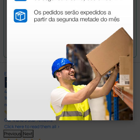
Envie a sua questão
Excellent
4,8
/5
165
reviews
Our 4 and 5 star reviews.
Click here to read them all >
Previous
Next