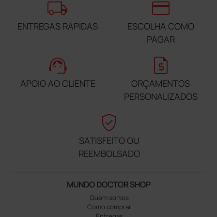
local_shipping
credit_card
ENTREGAS RÁPIDAS
ESCOLHA COMO
PAGAR
support_agent
request_quote
APOIO AO CLIENTE
ORÇAMENTOS
PERSONALIZADOS
verified_user
SATISFEITO OU
REEMBOLSADO
MUNDO DOCTOR SHOP
Quem somos
Como comprar
Entregas