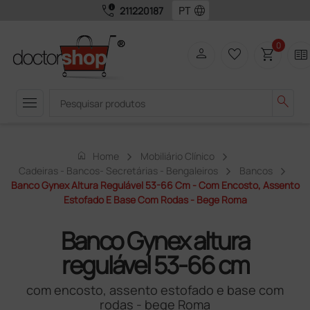
call_quality
language
211220187
0
person
favorite_border
shopping_cart
two_pager
menu
search
home
Home
Mobiliário Clínico
Cadeiras - Bancos- Secretárias - Bengaleiros
Bancos
Banco Gynex Altura Regulável 53-66 Cm - Com Encosto, Assento
Estofado E Base Com Rodas - Bege Roma
Banco Gynex altura
regulável 53-66 cm
com encosto, assento estofado e base com
rodas - bege Roma