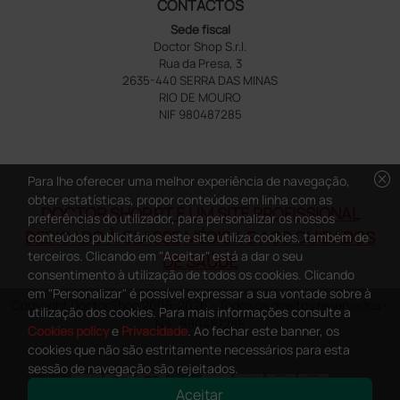
CONTACTOS
Sede fiscal
Doctor Shop S.r.l.
Rua da Presa, 3
2635-440 SERRA DAS MINAS
RIO DE MOURO
NIF 980487285
cancel
Para lhe oferecer uma melhor experiência de navegação,
obter estatísticas, propor conteúdos em linha com as
DOCTOR SHOP.PT É UM SITE PROFISSIONAL
preferências do utilizador, para personalizar os nossos
DEDICADO À CLASSE MÉDICA E AOS CUIDADOS
conteúdos publicitários este site utiliza cookies, também de
terceiros. Clicando em "Aceitar" está a dar o seu
DE SAÚDE
consentimento à utilização de todos os cookies. Clicando
em "Personalizar" é possível expressar a sua vontade sobre à
Copyright DoctorShop 2005-2026 - Todos os direitos reservados -
utilização dos cookies. Para mais informações consulte a
NIF: 980487285
Cookies policy
e
Privacidade
. Ao fechar este banner, os
cookies que não são estritamente necessários para esta
sessão de navegação são rejeitados.
Aceitar