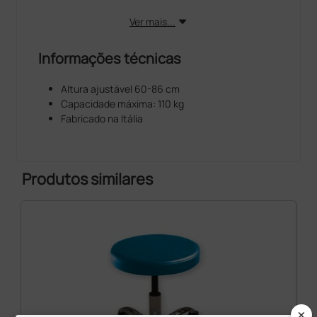
Ver mais...
Informações técnicas
Altura ajustável 60-86 cm
Capacidade máxima: 110 kg
Fabricado na Itália
Produtos similares
×