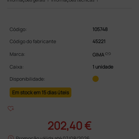
Código:
105748
Código do fabricante
45221
link
Marca:
GIMA
Caixa
:
1 unidade
Disponibilidade:
Em stock em 15 dias úteis
heart_plus
202,40 €
schedule
Promoção válida até 07/08/2026