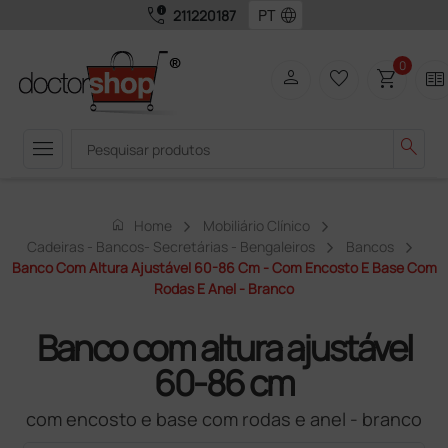
call_quality
language
211220187
0
person
favorite_border
shopping_cart
two_pager
menu
search
home
Home
Mobiliário Clínico
Cadeiras - Bancos- Secretárias - Bengaleiros
Bancos
Banco Com Altura Ajustável 60-86 Cm - Com Encosto E Base Com
Rodas E Anel - Branco
Banco com altura ajustável
60-86 cm
com encosto e base com rodas e anel - branco