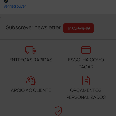
Verified buyer
;
Subscrever newsletter
Inscreva-se
local_shipping
credit_card
ENTREGAS RÁPIDAS
ESCOLHA COMO
PAGAR
support_agent
request_quote
APOIO AO CLIENTE
ORÇAMENTOS
PERSONALIZADOS
verified_user