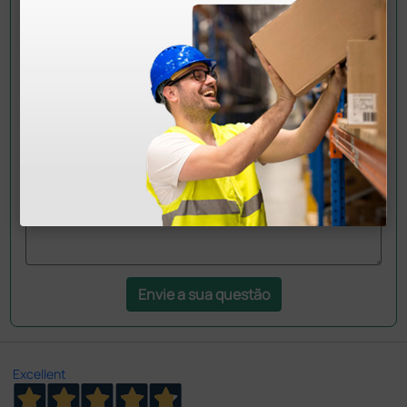
Pergunte a um colega
Ainda tem dúvidas?Necessita de mais
esclarecimentos? Envie agora a sua questão aos
colegas que já adquiriram este produto.
Envie a sua questão
Excellent