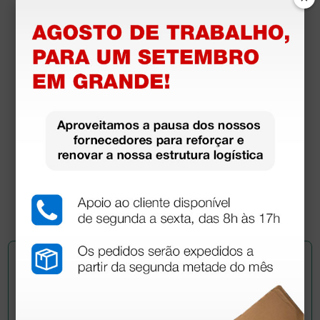
Banco com altura ajustável de 47-57 cm - com
assento estofado Ø 33 cm e base de metal com
rodízios - azul
132,24 €
152,00 €
(Preço sem IVA)
1 unidade