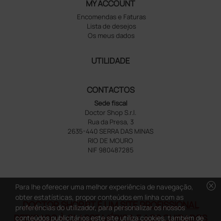
MY ACCOUNT
Encomendas e Faturas
Lista de desejos
Os meus dados
UTILIDADE
CONTACTOS
Sede fiscal
Doctor Shop S.r.l.
Rua da Presa, 3
2635-440 SERRA DAS MINAS
RIO DE MOURO
NIF 980487285
cancel
Para lhe oferecer uma melhor experiência de navegação,
obter estatísticas, propor conteúdos em linha com as
DOCTOR SHOP.PT É UM SITE PROFISSIONAL
preferências do utilizador, para personalizar os nossos
DEDICADO À CLASSE MÉDICA E AOS CUIDADOS
conteúdos publicitários este site utiliza cookies, também de