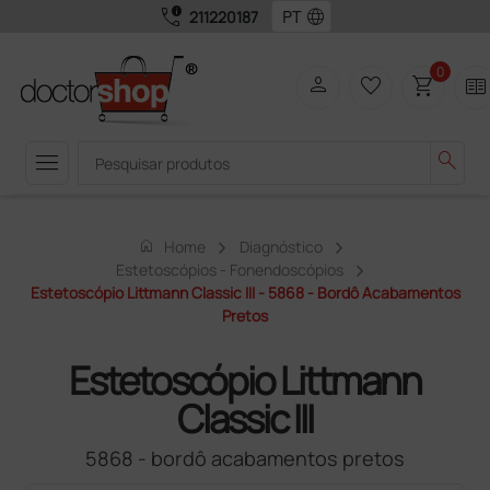
call_quality
language
211220187
0
person
favorite_border
shopping_cart
two_pager
menu
search
home
Home
Diagnóstico
Estetoscópios - Fonendoscópios
Estetoscópio Littmann Classic III - 5868 - Bordô Acabamentos
Pretos
Estetoscópio Littmann
Classic III
5868 - bordô acabamentos pretos