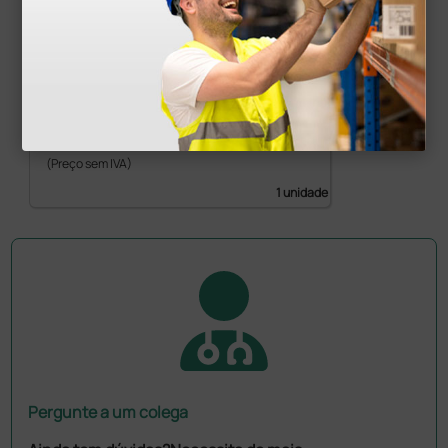
Estojo para estetoscópio - turquesa
9,30 €
10,94 €
(Preço sem IVA)
1 unidade
Pergunte a um colega