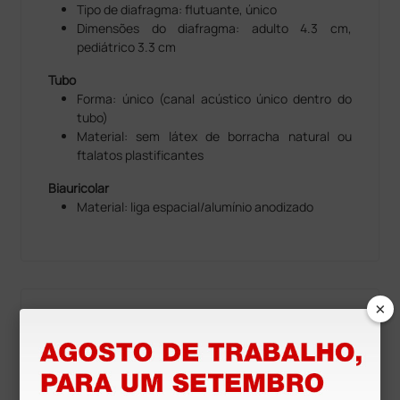
Tipo de diafragma: flutuante, único
Dimensões do diafragma: adulto 4.3 cm,
pediátrico 3.3 cm
Tubo
Forma: único (canal acústico único dentro do
tubo)
Material: sem látex de borracha natural ou
ftalatos plastificantes
Biauricolar
Material: liga espacial/alumínio anodizado
×
Recursos para
download