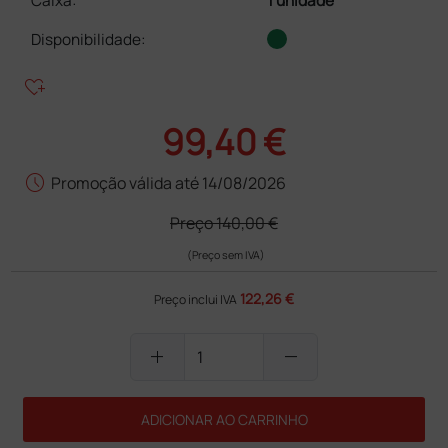
Caixa
:
1 unidade
Disponibilidade:
heart_plus
99,40 €
schedule
Promoção válida até 14/08/2026
Preço
140,00 €
(Preço sem IVA)
122,26 €
Preço inclui IVA
add
remove
ADICIONAR AO CARRINHO