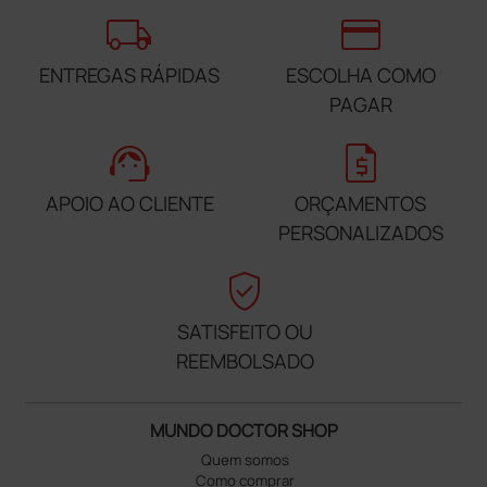
local_shipping
credit_card
ENTREGAS RÁPIDAS
ESCOLHA COMO
PAGAR
support_agent
request_quote
APOIO AO CLIENTE
ORÇAMENTOS
PERSONALIZADOS
verified_user
SATISFEITO OU
REEMBOLSADO
MUNDO DOCTOR SHOP
Quem somos
Como comprar