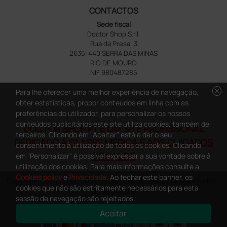
CONTACTOS
Sede fiscal
Doctor Shop S.r.l.
Rua da Presa, 3
2635-440 SERRA DAS MINAS
RIO DE MOURO
NIF 980487285
cancel
Para lhe oferecer uma melhor experiência de navegação,
obter estatísticas, propor conteúdos em linha com as
preferências do utilizador, para personalizar os nossos
conteúdos publicitários este site utiliza cookies, também de
DOCTOR SHOP.PT É UM SITE PROFISSIONAL
terceiros. Clicando em "Aceitar" está a dar o seu
DEDICADO À CLASSE MÉDICA E AOS CUIDADOS
consentimento à utilização de todos os cookies. Clicando
DE SAÚDE
em "Personalizar" é possível expressar a sua vontade sobre à
utilização dos cookies. Para mais informações consulte a
Cookies policy
e
Privacidade
. Ao fechar este banner, os
Copyright DoctorShop 2005-2026 - Todos os direitos reservados -
cookies que não são estritamente necessários para esta
NIF: 980487285
sessão de navegação são rejeitados.
Aceitar