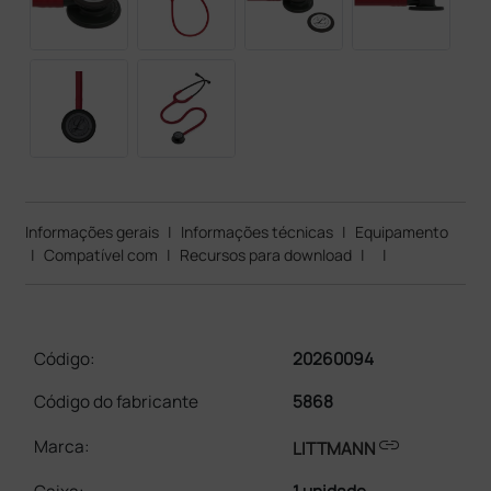
Informações gerais
|
Informações técnicas
|
Equipamento
|
Compatível com
|
Recursos para download
|
|
Código:
20260094
Código do fabricante
5868
link
Marca:
LITTMANN