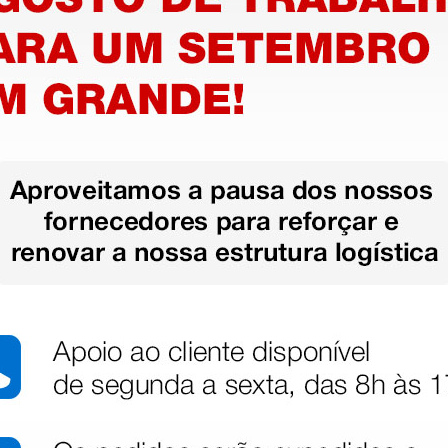
Equipamento
Olivas de reposição
Anel em neoprene
a a ausculta clínica, projetado
om um copo de cabeça dupla com
rentes faixas de frequência,
Informações técnicas
Gerais
Comprimento do estetoscóp
sição entre tons altos e baixos
Peso total: 150 g
Performance acústica: 7
útil para uso pediátrico ou com
emovendo a membrana, para uma
Cabeça
s com vedação acústica melhorada
Forma: dupla, adulto e pediá
Material: aço inoxidável
.
Tipo de diafragma: flutuante
Dimensões do diafragma: adu
Tubo
icina geral e visitas