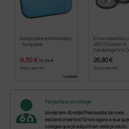
Estojo para estetoscópio
Kit accessórios 
- turquesa
40017 Classic III,
Cardiology IV e C
cinzento
9,30 €
26,80 €
10,94 €
(Preço sem IVA)
(Preço sem IVA)
1 unidade
Pergunte a um colega
Ainda tem dúvidas?Necessita de mais
esclarecimentos? Envie agora a sua que
colegas que já adquiriram este produto.