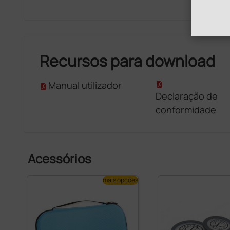
Recursos para download
Manual utilizador
Declaração de
conformidade
Acessórios
mais opções