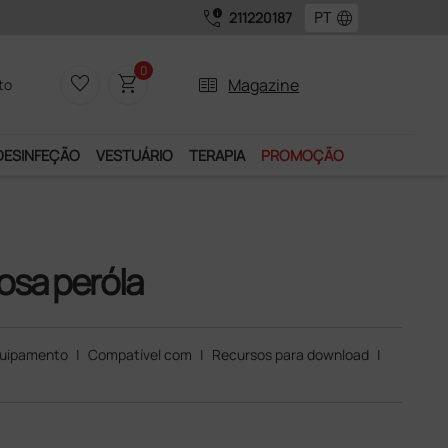
call_quality
language
211220187
0
favorite_border
shopping_cart
two_pager
Magazine
to
DESINFEÇÃO
VESTUÁRIO
TERAPIA
PROMOÇÃO
osa peróla
uipamento
|
Compatível com
|
Recursos para download
|