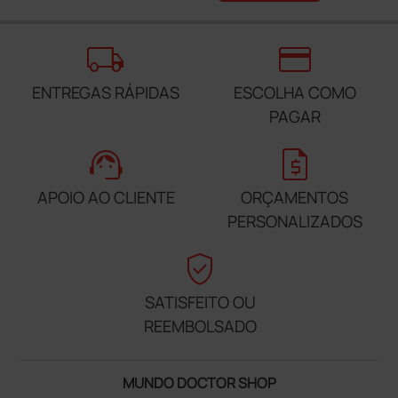
local_shipping
credit_card
ENTREGAS RÁPIDAS
ESCOLHA COMO
PAGAR
support_agent
request_quote
APOIO AO CLIENTE
ORÇAMENTOS
PERSONALIZADOS
verified_user
SATISFEITO OU
REEMBOLSADO
MUNDO DOCTOR SHOP