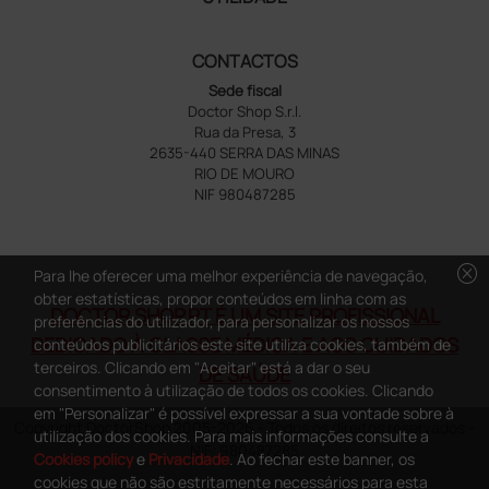
CONTACTOS
Sede fiscal
Doctor Shop S.r.l.
Rua da Presa, 3
2635-440 SERRA DAS MINAS
RIO DE MOURO
NIF 980487285
cancel
Para lhe oferecer uma melhor experiência de navegação,
obter estatísticas, propor conteúdos em linha com as
DOCTOR SHOP.PT É UM SITE PROFISSIONAL
preferências do utilizador, para personalizar os nossos
DEDICADO À CLASSE MÉDICA E AOS CUIDADOS
conteúdos publicitários este site utiliza cookies, também de
terceiros. Clicando em "Aceitar" está a dar o seu
DE SAÚDE
consentimento à utilização de todos os cookies. Clicando
em "Personalizar" é possível expressar a sua vontade sobre à
Copyright DoctorShop 2005-2026 - Todos os direitos reservados -
utilização dos cookies. Para mais informações consulte a
NIF: 980487285
Cookies policy
e
Privacidade
. Ao fechar este banner, os
cookies que não são estritamente necessários para esta