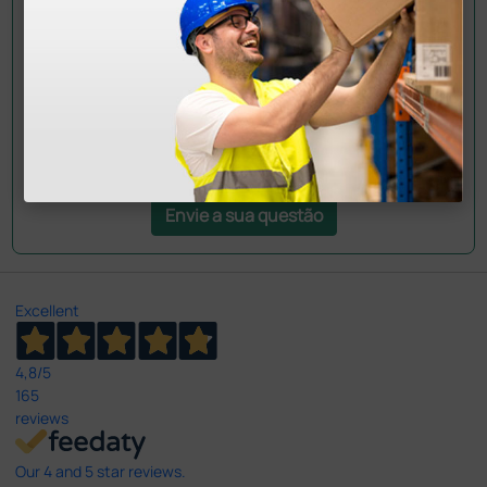
colegas que já adquiriram este produto.
Envie a sua questão
Excellent
4,8
/5
165
reviews
Our 4 and 5 star reviews.