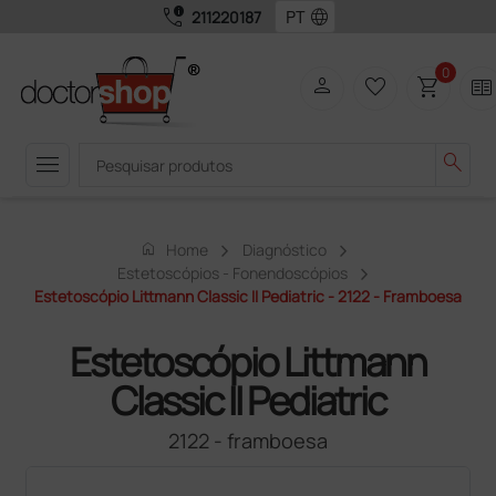
call_quality
language
211220187
0
person
favorite_border
shopping_cart
two_pager
menu
search
home
Home
Diagnóstico
Estetoscópios - Fonendoscópios
Estetoscópio Littmann Classic II Pediatric - 2122 - Framboesa
Estetoscópio Littmann
Classic II Pediatric
2122 - framboesa