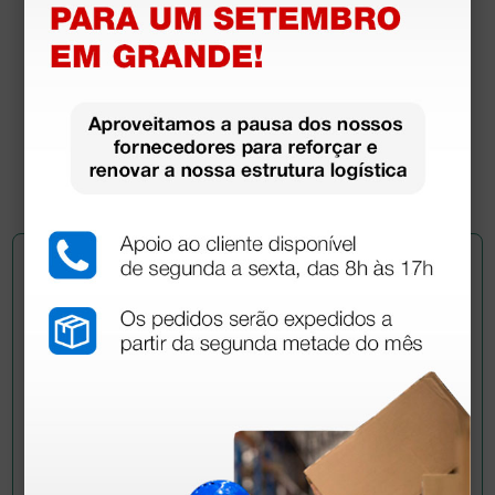
Estojo para estetoscópio - turquesa
9,30 €
10,94 €
(Preço sem IVA)
1 unidade
Pergunte a um colega
Ainda tem dúvidas?Necessita de mais
esclarecimentos? Envie agora a sua questão aos