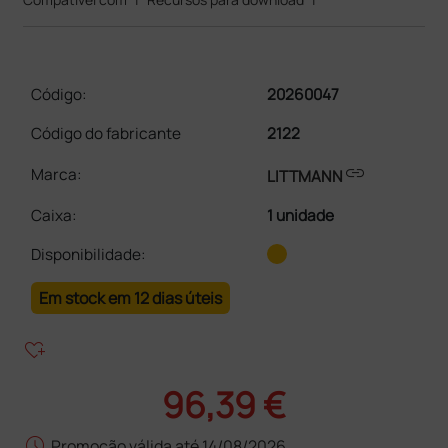
Código:
20260047
Código do fabricante
2122
link
Marca:
LITTMANN
Caixa
:
1 unidade
Disponibilidade:
Em stock em 12 dias úteis
heart_plus
96,39 €
schedule
Promoção válida até 14/08/2026