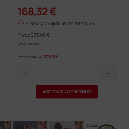
168,32 €
schedule
Promoção válida até 07/08/2026
Preço
263,00 €
(Preço sem IVA)
207,03 €
Preço inclui IVA
add
remove
ADICIONAR AO CARRINHO