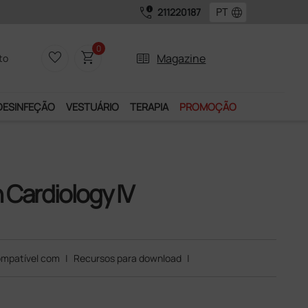
call_quality
language
211220187
0
favorite_border
shopping_cart
two_pager
Magazine
to
DESINFEÇÃO
VESTUÁRIO
TERAPIA
PROMOÇÃO
 Cardiology IV
mpatível com
|
Recursos para download
|