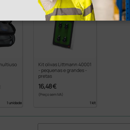
issionais de saúde utilizam para
monares em pacientes adultos e
nidos e tem uma garantia de sete
s em dois tamanhos, grandes e
ruções.
®
zam estetoscópios Littmann
para
multiuso
Kit olivas Littmann 40001
precisa e um valor excecional.
- pequenas e grandes -
ão do seu compromisso com a
pretas
16,48 €
€
(Preço sem IVA)
1 unidade
1 kit