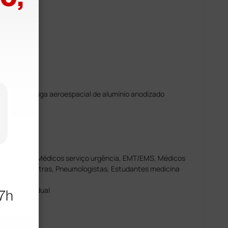
 inoxidável
 duplo
‎: 3,3 cm
lo diâmetro/liga aeroespacial de alumínio anodizado
bra de vidro
ardiologista,‎ Médicos serviço urgência,‎ EMT/EMS,‎ Médicos
ermeiros,‎ Pediatras,‎ Pneumologistas, Estudantes medicina
, peça individual