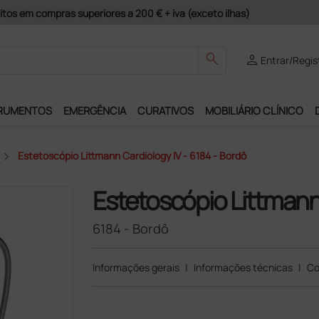
guros e Garantia de Satisfação!
search
person
Entrar/Regis
RUMENTOS
EMERGÊNCIA
CURATIVOS
MOBILIÁRIO CLÍNICO
Estetoscópio Littmann Cardiology IV - 6184 - Bordô
Estetoscópio Littmann
6184 - Bordô
Informações gerais
|
Informações técnicas
|
Co