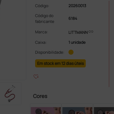
Código:
20260013
Código do
6184
fabricante
link
Marca:
LITTMANN
Caixa
:
1 unidade
Disponibilidade:
Em stock em 12 dias úteis
heart_plus
Cores